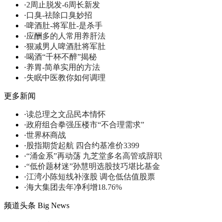
·
2周止脱发-6周长新发
·
口臭-祛除口臭妙招
·
啤酒肚-将军肚-是杀手
·
应酬多的人常用养肝法
·
狠减男人啤酒肚将军肚
·
喝酒“千杯不醉”揭秘
·
养胃-简单实用的方法
·
失眠中医教你如何调理
更多新闻
·
读总理之文品民本情怀
·
政府组合拳强压楼市“不合理需求”
·
世界杯商战
·
股指期货起航 四合约基准价3399
·
“涌金系”再动荡 九芝堂多名高管或辞职
·
“低价题材迷”孙慧明选股技巧堪比基金
·
江湾小陈短线补涨股 调仓低估值股票
·
海大集团去年净利增18.76%
频道头条
Big News