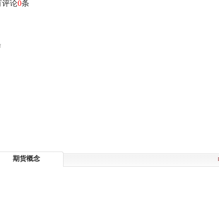
有评论
0
条
作
期货概念