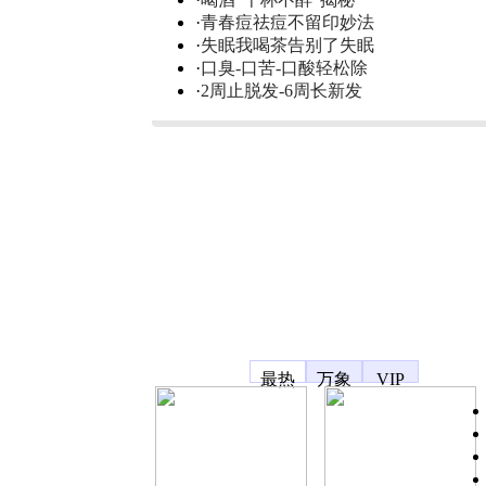
·
青春痘祛痘不留印妙法
·
失眠我喝茶告别了失眠
·
口臭-口苦-口酸轻松除
·
2周止脱发-6周长新发
凤凰宽频
最热
万象
VIP