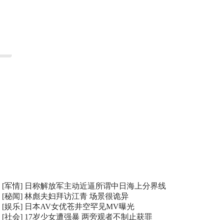
[军情]
日称解放军主动近逼所谓中日海上分界线
[秘闻]
林彪夫妇拜访江青 场景很诡异
[娱乐]
日本AV女优苍井空罕见MV曝光
[社会]
17岁少女遭强暴 两旁观者不制止获罪