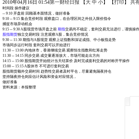
2010年04月16日 01:54
第一财经日报
【
大
中
小
】 【
打印
】
共
时间段 操作建议
-- 9:10 开盘前 回顾基本面情况，做好准备
9:10 -- 9:15 集合竞价时段 观察盘口，在合理区间之外挂入限价指令
捕捉市场异动机会
9:15 -- 9:30 A股现货市场开盘之前
期指
交易尚不稳定，套利交易无法进行，谨慎操
股指期货
独立交易时段 注意观察A股，集合竞价情况
9:30 -- 11:30 期指与A股现货 观察上证指数和深证成指、中小板指走势
市场同步运行时段 套利交易可以开始进行
11:30 -- 13:00 内地休市，香港继续交易 观察恒生指数和红筹走势
11:30 -- 14:15 同步交易 成交量逐渐放大，市场可能走出方向
14:15 -- 15:00 股指期货开始统计当天结算价 及时完成套利交易的对称开平操作
15:00 -- 15:15 A股休市 不可进行套利交易
股指期货额外交易时间 趋势性交易者及时平仓，尽量避免隔夜持仓
坚持隔夜持仓则应估计风险和资金对应情况，
做好准备
资料来源：本报整理