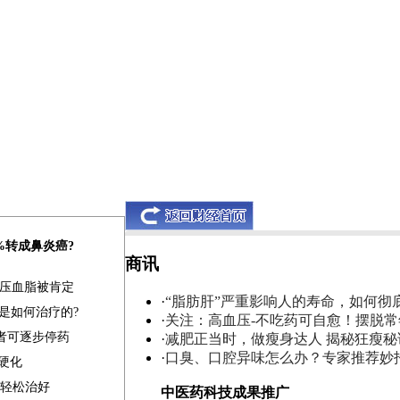
0%转成鼻炎癌?
商讯
血压血脂被肯定
·
“脂肪肝”严重影响人的寿命，如何彻
是如何治疗的?
·
关注：高血压-不吃药可自愈！摆脱
患者可逐步停药
·
减肥正当时，做瘦身达人 揭秘狂瘦秘
·
口臭、口腔异味怎么办？专家推荐妙
肝硬化
家轻松治好
中医药科技成果推广