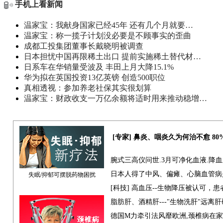
手机上看新闻
温家宝：我献身国家已经45年 还有几个月就要…
温家宝：称一揽子计划没必要是不顾事实的歪曲
成都工投集团董事长戴晓明被调查
日本担忧中国再限稀土出口 提前实施稀土替代材…
日系车在华销量受波及 丰田上月大降15.1%
华为拟在英国投资13亿英镑 创造500职位
真相透视：参加养老社保其实很划算
温家宝：财政收支一万亿余额将适时用来推动稳增…
[专家] 鼻炎、咽炎久为何治不愈 8
腕式三高仪问世.3月可净化血液.降
日本人得了中风、偏瘫、心脑血管病
失眠/抑郁可摆脱药物困扰
[科技] 高血压--生物降压被认可，
脂肪肝、酒精肝---"生物洗肝"远离
德国M力牵引法风靡欧洲,颈椎病在