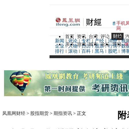
手机
网
财经
首页
资讯
台湾
评论
新闻
评论
专栏
产经
消费
视
亲子
游戏
城市
论坛
博报
微
企业
人物
日历
股票
行情
数
排行
滚动
百科
黑马
股吧
博
附
凤凰网财经
>
股指期货
>
期指资讯
> 正文