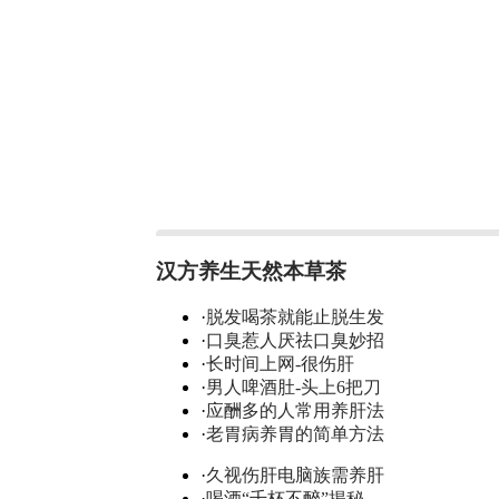
汉方养生天然本草茶
·
脱发喝茶就能止脱生发
·
口臭惹人厌祛口臭妙招
·
长时间上网-很伤肝
·
男人啤酒肚-头上6把刀
·
应酬多的人常用养肝法
·
老胃病养胃的简单方法
·
久视伤肝电脑族需养肝
·
喝酒“千杯不醉”揭秘