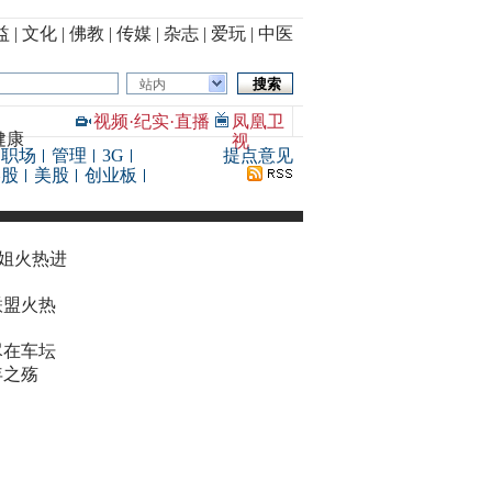
益
|
文化
|
佛教
|
传媒
|
杂志
|
爱玩
|
中医
站内
视频
·
纪实
·
直播
凤凰卫
健康
视
职场
管理
3G
提点意见
港股
美股
创业板
华姐火热进
联盟火热
尽在车坛
年之殇