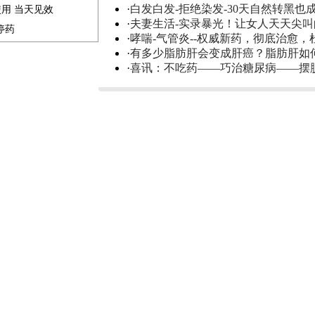
·
白发白发-拒绝染发-30天自然转黑也
使用 当天见效
·
夫妻生活-实录暴光！让女人天天尖
停药
·
哮喘-气管炎--权威新药，彻底治愈，
·
有多少脂肪肝会变成肝癌？脂肪肝如
·
喜讯：不吃药——巧治糖尿病——摆