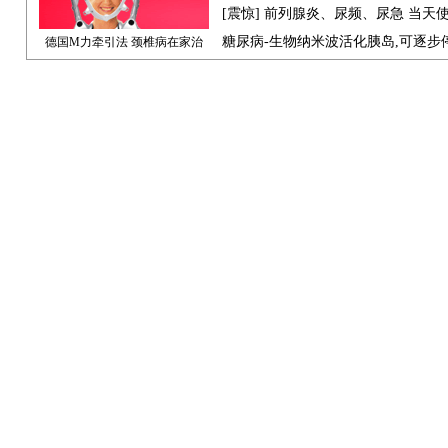
[震惊] 前列腺炎、尿频、尿急 当天
糖尿病-生物纳米波活化胰岛,可逐步
德国M力牵引法 颈椎病在家治