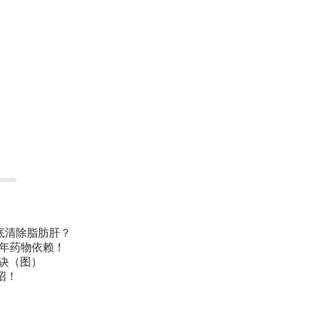
底清除脂肪肝？
常年药物依赖！
诀（图）
招！