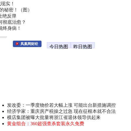
成现实！
叫的秘密！（图）
杜绝反弹
何彻底治愈？
脱终身病！
凤凰网财经
今日热图
昨日热图
发改委：一季度物价若大幅上涨 可能出台新措施调控
经济学家：重庆房产税操之过急 现在征根本就不合法
横店集团被曝大批量将浙江省退休领导供起来
黄金组合：360超强查杀套装永久免费