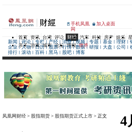
手机凤凰
加入桌面
网
财经
首页
资讯
台湾
评论
汽车
科技
房产
娱乐
新闻
评论
专栏
产经
消费
视频
专题
基金
理财
亲子
游戏
城市
论坛
博报
微博
企业
人物
日历
股票
行情
数据
研报
大盘
公司
排行
滚动
百科
黑马
股吧
博客
凤凰网财经
>
股指期货
>
股指期货正式上市
> 正文