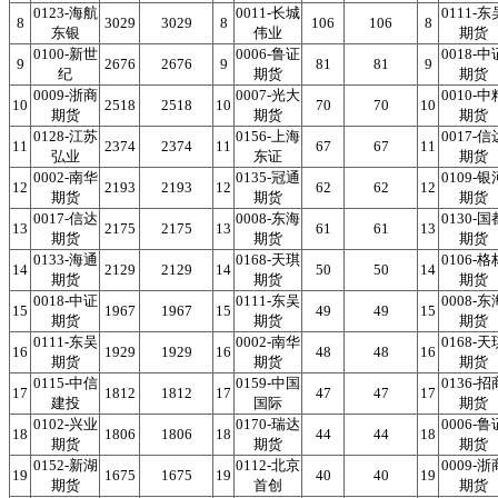
0123-海航
0011-长城
0111-东
8
3029
3029
8
106
106
8
东银
伟业
期货
0100-新世
0006-鲁证
0018-中
9
2676
2676
9
81
81
9
纪
期货
期货
0009-浙商
0007-光大
0010-中
10
2518
2518
10
70
70
10
期货
期货
期货
0128-江苏
0156-上海
0017-信
11
2374
2374
11
67
67
11
弘业
东证
期货
0002-南华
0135-冠通
0109-银
12
2193
2193
12
62
62
12
期货
期货
期货
0017-信达
0008-东海
0130-国
13
2175
2175
13
61
61
13
期货
期货
期货
0133-海通
0168-天琪
0106-格
14
2129
2129
14
50
50
14
期货
期货
期货
0018-中证
0111-东吴
0008-东
15
1967
1967
15
49
49
15
期货
期货
期货
0111-东吴
0002-南华
0168-天
16
1929
1929
16
48
48
16
期货
期货
期货
0115-中信
0159-中国
0136-招
17
1812
1812
17
47
47
17
建投
国际
期货
0102-兴业
0170-瑞达
0006-鲁
18
1806
1806
18
44
44
18
期货
期货
期货
0152-新湖
0112-北京
0009-浙
19
1675
1675
19
40
40
19
期货
首创
期货