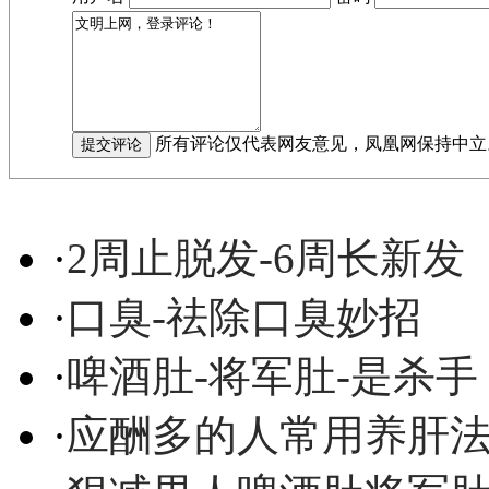
所有评论仅代表网友意见，凤凰网保持中立
·
2周止脱发-6周长新发
·
口臭-祛除口臭妙招
·
啤酒肚-将军肚-是杀手
·
应酬多的人常用养肝