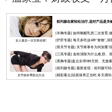
前列腺在家轻松治疗,选对产品是关
[
丰胸专题
] 如何唤醒乳房二次发育,
[
护肝专题
] 每天多吃这4种"食物",
女人最后一次完美祛斑!
[骨关节专题] 关节疼寒冬为何加重?
[
三高专题
] 血栓清除为什么难,防、
[
美胸专题
]盘点全球9种天然、无激
[
前列腺专题
] 最新发现：前列腺可轻
[
精彩看点
]祛斑保养正当时,冬天调
关节病冬季防治方法