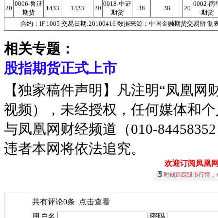
0006-鲁证
0018-中证
0002-南
20
1433
1433
20
38
38
20
期货
期货
期货
合约：IF 1005 交易日期:20100416 数据来源：中国金融期货交易所
相关专题：
股指期货正式上市
【独家稿件声明】凡注明“凤凰网
视频），未经授权，任何媒体和个
与凤凰网财经频道（010-8445
违者本网将依法追究。
欢迎订阅凤凰
时刻追踪股市行情，
共有评论
0
条
点击查看
用户名
密码