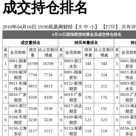
成交持仓排名
2010年04月16日 19:00
凤凰网财经
【
大
中
小
】 【
打印
】
共有评
4月16日股指期货结算会员成交持仓排名
成交量排名
持买单量排名
持
名
成交
比上交易日
名
持买
比上交易日
名
会员简称
会员简称
会员简
次
量
增减
次
单量
增减
次
0001-国泰
0003-浙江
0001-国
1
16709
16709
1
344
344
1
君安
永安
君安
0109-银河
0001-国泰
0011-长
2
7734
7734
2
224
224
2
期货
君安
伟业
0011-长城
0152-新湖
0003-浙
3
6813
6813
3
212
212
3
伟业
期货
永安
0016-广发
0016-广发
0016-广
4
4358
4358
4
176
176
4
期货
期货
期货
0003-浙江
0017-信达
0133-海
5
3539
3539
5
151
151
5
永安
期货
期货
0168-天琪
0109-银河
0100-新
6
3230
3230
6
123
123
6
期货
期货
纪
0156-上海
0133-海通
0156-上
7
3117
3117
7
119
119
7
东证
期货
东证