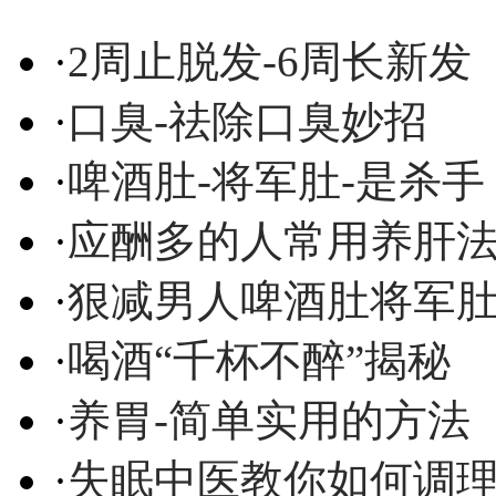
·
2周止脱发-6周长新发
·
口臭-祛除口臭妙招
·
啤酒肚-将军肚-是杀手
·
应酬多的人常用养肝
·
狠减男人啤酒肚将军
·
喝酒“千杯不醉”揭秘
·
养胃-简单实用的方法
·
失眠中医教你如何调