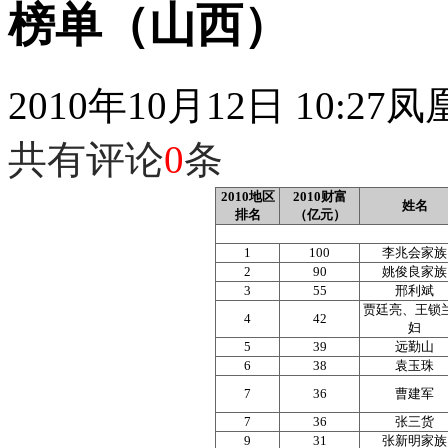
榜单（山西）
2010年10月12日 10:27
凤
共有评论
0
条
2010地区
2010财富
姓名
排名
（亿元）
1
100
李兆会家族
2
90
姚俊良家族
3
55
邢利斌
贾廷亮、王锁
4
42
妇
5
39
远勤山
6
38
袁玉珠
7
36
曹建军
7
36
张三货
9
31
张新明家族