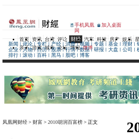
手机凤凰
加入桌面
网
财经
首页
资讯
台湾
评论
汽车
科技
房产
娱乐
新闻
评论
专栏
产经
消费
视频
专题
基金
理财
亲子
游戏
城市
论坛
博报
微博
企业
人物
日历
股票
行情
数据
研报
大盘
公司
排行
滚动
百科
黑马
股吧
博客
2
凤凰网财经
>
财富
>
2010胡润百富榜
> 正文