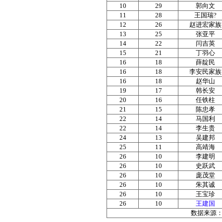
10
29
郭向文
11
28
王国瑞?
12
26
赵进宏家族
13
25
张亚平
14
22
闫吉英
15
21
丁羽心
16
18
薛靛民
16
18
李安民家族
16
18
赵华山
19
17
韩长安
20
16
任铁柱
21
15
陈忠孝
22
14
马国利
22
14
李生贵
24
13
吴建邦
25
11
高靖海
26
10
李建明
26
10
史跃武
26
10
庞茂堂
26
10
朱其诚
26
10
王宝珍
26
10
王建国
数据来源：