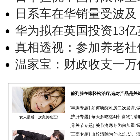
日系车在华销量受波及 
华为拟在英国投资13亿英
真相透视：参加养老社
温家宝：财政收支一万
前列腺在家轻松治疗,选对产品是关
[
丰胸专题
] 如何唤醒乳房二次发育,
[
护肝专题
] 每天多吃这4种"食物",
女人最后一次完美祛斑!
[骨关节专题] 关节疼寒冬为何加重?
[
三高专题
] 血栓清除为什么难,防、