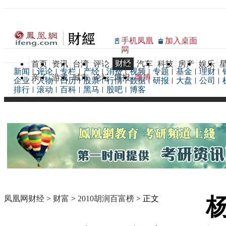
手机凤凰
加入桌面
网
财经
首页
资讯
台湾
评论
汽车
科技
房产
娱乐
新闻
评论
专栏
产经
消费
视频
专题
基金
理财
亲子
游戏
城市
论坛
博报
微博
企业
人物
日历
股票
行情
数据
研报
大盘
公司
排行
滚动
百科
黑马
股吧
博客
凤凰网财经
>
财富
>
2010胡润百富榜
> 正文