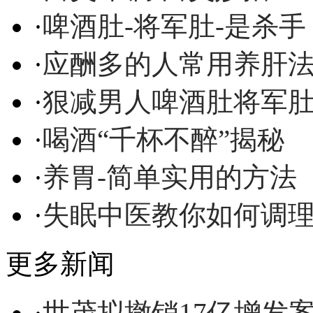
·
啤酒肚-将军肚-是杀手
·
应酬多的人常用养肝
·
狠减男人啤酒肚将军
·
喝酒“千杯不醉”揭秘
·
养胃-简单实用的方法
·
失眠中医教你如何调
更多新闻
·
世茂拟撤销17亿增发