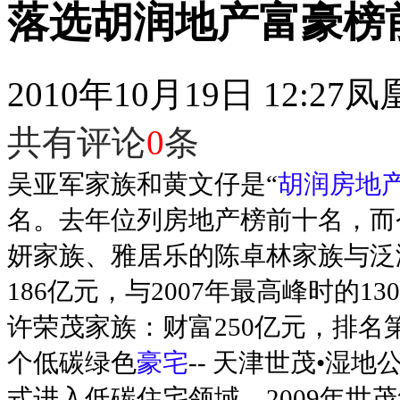
落选胡润地产富豪榜
2010年10月19日 12:27
凤
共有评论
0
条
吴亚军家族和黄文仔是“
胡润房地
名。去年位列房地产榜前十名，而
妍家族、雅居乐的陈卓林家族与泛
186亿元，与2007年最高峰时的1
许荣茂家族：财富250亿元，排名
个低碳绿色
豪宅
-- 天津世茂•湿
式进入低碳住宅领域。2009年世