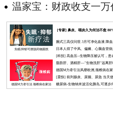
温家宝：财政收支一万
[专家] 鼻炎、咽炎久为何治不愈 8
腕式三高仪问世.3月可净化血液.降
日本人得了中风、偏瘫、心脑血管病
失眠/抑郁可摆脱药物困扰
[科技] 高血压--生物降压被认可，
脂肪肝、酒精肝---"生物洗肝"远离
德国M力牵引法风靡欧洲,颈椎病在
[震惊] 前列腺炎、尿频、尿急 当天
糖尿病-生物纳米波活化胰岛,可逐步
德国M力牵引法 颈椎病在家治