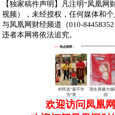
【独家稿件声明】凡注明“凤凰网
视频），未经授权，任何媒体和个
与凤凰网财经频道（010-8445
违者本网将依法追究。
>>
热点推荐：
村民送“最不作
强生再爆大规
为”奖
回
欢迎访问凤凰网