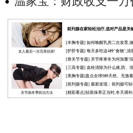
温家宝：财政收支一万
前列腺在家轻松治疗,选对产品是关
[
丰胸专题
] 如何唤醒乳房二次发育,
[
护肝专题
] 每天多吃这4种"食物",
女人最后一次完美祛斑!
[骨关节专题] 关节疼寒冬为何加重?
[
三高专题
] 血栓清除为什么难,防、
[
美胸专题
]盘点全球9种天然、无激
[
前列腺专题
] 最新发现：前列腺可轻
[
精彩看点
]祛斑保养正当时,冬天调
关节病冬季防治方法