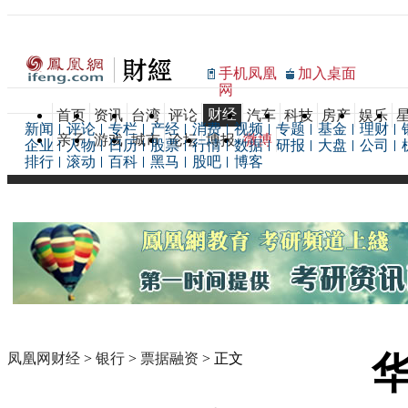
手机凤凰
加入桌面
网
财经
首页
资讯
台湾
评论
汽车
科技
房产
娱乐
新闻
评论
专栏
产经
消费
视频
专题
基金
理财
亲子
游戏
城市
论坛
博报
微博
企业
人物
日历
股票
行情
数据
研报
大盘
公司
排行
滚动
百科
黑马
股吧
博客
凤凰网财经
>
银行
>
票据融资
> 正文