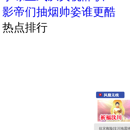
影帝们抽烟帅姿谁更酷
热点排行
抗灾救险
|
汶川地震
|