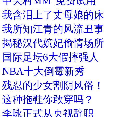
中关村MM“免费试用”
我含泪上了丈母娘的床
我所知江青的风流丑事
揭秘汉代嫔妃偷情场所
国际足坛6大假摔强人
NBA十大倒霉新秀
残忍的少女割阴风俗！
这种拖鞋你敢穿吗？
李咏正式从央视辞职