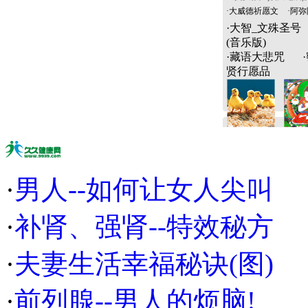
·
大威德祈愿文
·
阿弥
·
大智_文殊圣号
(音乐版)
·
藏语大悲咒
·
贤行愿品
·
男人--如何让女人尖叫
·
补肾、强肾--特效秘方
·
夫妻生活幸福秘诀(图)
·
前列腺--男人的烦脑!