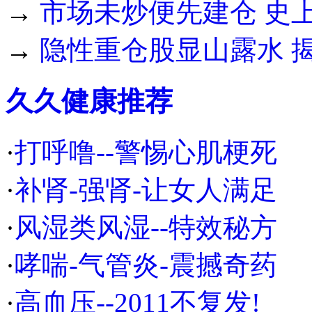
→
市场未炒便先建仓 史
→
隐性重仓股显山露水 
久久健康推荐
·
打呼噜--警惕心肌梗死
·
补肾-强肾-让女人满足
·
风湿类风湿--特效秘方
·
哮喘-气管炎-震撼奇药
·
高血压--2011不复发!