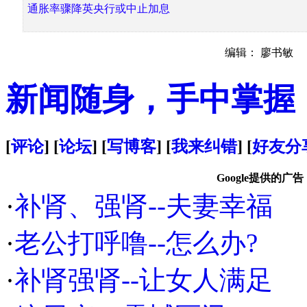
通胀率骤降英央行或中止加息
编辑： 廖书敏
新闻随身，手中掌握
[
评论
] [
论坛
] [
写博客
] [
我来纠错
] [
好友分
Google提供的广告
·
补肾、强肾--夫妻幸福
·
老公打呼噜--怎么办?
·
补肾强肾--让女人满足