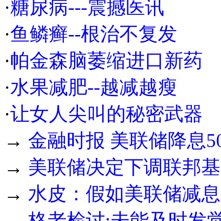
·
糖尿病---震撼医讯
·
鱼鳞癣--根治不复发
·
帕金森脑萎缩进口新药
·
水果减肥--越减越瘦
·
让女人尖叫的秘密武器
→
金融时报 美联储降息5
→
美联储决定下调联邦基金
→
水皮：假如美联储减息
→
格老检讨:未能及时发