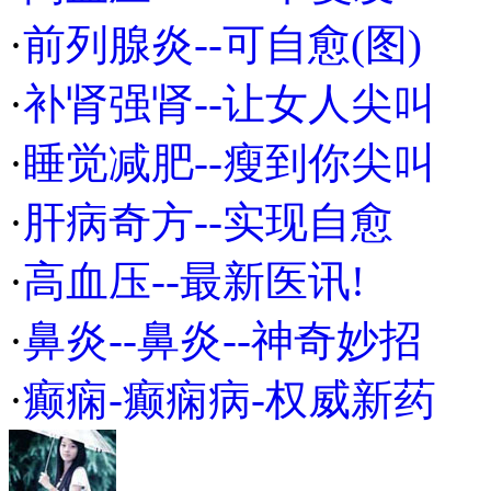
·
前列腺炎--可自愈(图)
·
补肾强肾--让女人尖叫
·
睡觉减肥--瘦到你尖叫
·
肝病奇方--实现自愈
·
高血压--最新医讯!
·
鼻炎--鼻炎--神奇妙招
·
癫痫-癫痫病-权威新药