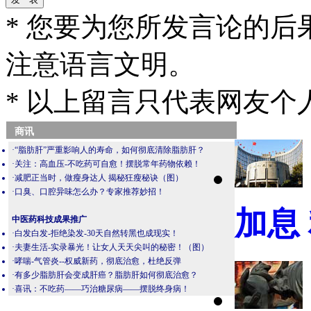
* 您要为您所发言论的
注意语言文明。
* 以上留言只代表网友
商讯
·
“脂肪肝”严重影响人的寿命，如何彻底清除脂肪肝？
·
关注：高血压-不吃药可自愈！摆脱常年药物依赖！
·
减肥正当时，做瘦身达人 揭秘狂瘦秘诀（图）
·
口臭、口腔异味怎么办？专家推荐妙招！
加息
中医药科技成果推广
·
白发白发-拒绝染发-30天自然转黑也成现实！
·
夫妻生活-实录暴光！让女人天天尖叫的秘密！（图）
·
哮喘-气管炎--权威新药，彻底治愈，杜绝反弹
·
有多少脂肪肝会变成肝癌？脂肪肝如何彻底治愈？
·
喜讯：不吃药——巧治糖尿病——摆脱终身病！