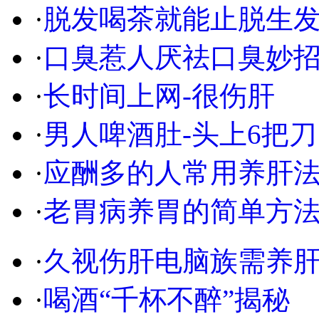
·
脱发喝茶就能止脱生
·
口臭惹人厌祛口臭妙
·
长时间上网-很伤肝
·
男人啤酒肚-头上6把刀
·
应酬多的人常用养肝
·
老胃病养胃的简单方
·
久视伤肝电脑族需养
·
喝酒“千杯不醉”揭秘