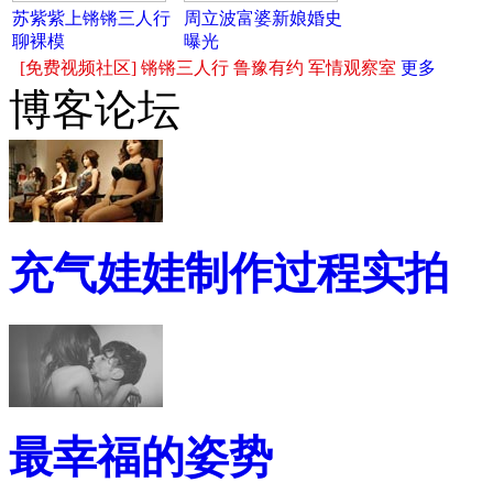
苏紫紫上锵锵三人行
周立波富婆新娘婚史
聊裸模
曝光
[免费视频社区]
锵锵三人行
鲁豫有约
军情观察室
更多
博客论坛
充气娃娃制作过程实拍
最幸福的姿势