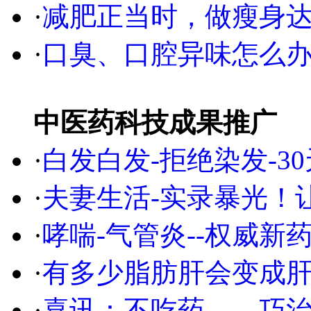
·
减肥正当时，做瘦身达
·
口臭、口腔异味怎么
中医药科技成果推广
·
白发白发-拒绝染发-3
·
夫妻生活-实录暴光！
·
哮喘-气管炎--权威
·
有多少脂肪肝会变成
·
喜讯：不吃药——巧