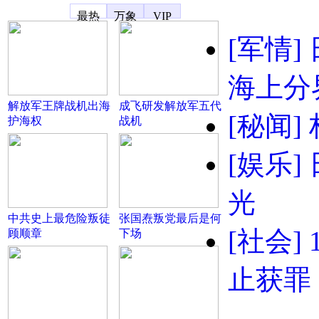
凤凰宽频
最热
万象
VIP
[军情]
海上分
解放军王牌战机出海
成飞研发解放军五代
[秘闻]
护海权
战机
[娱乐]
光
中共史上最危险叛徒
张国焘叛党最后是何
[社会]
顾顺章
下场
止获罪