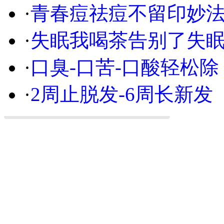
·
青春痘祛痘不留印妙
·
失眠我喝茶告别了失
·
口臭-口苦-口酸轻松除
·
2周止脱发-6周长新发