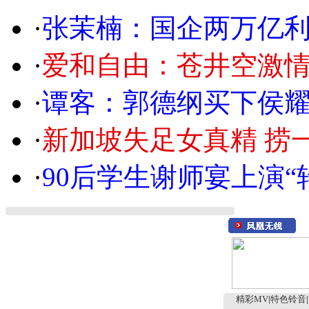
·
张茉楠：国企两万亿
·
爱和自由：苍井空激情
·
谭客：郭德纲买下侯
·
新加坡失足女真精 捞
·
90后学生谢师宴上演“
精彩MV
|
特色铃音
|