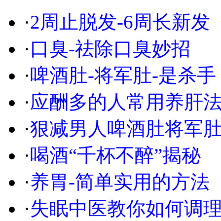
·
2周止脱发-6周长新发
·
口臭-祛除口臭妙招
·
啤酒肚-将军肚-是杀手
·
应酬多的人常用养肝
·
狠减男人啤酒肚将军
·
喝酒“千杯不醉”揭秘
·
养胃-简单实用的方法
·
失眠中医教你如何调