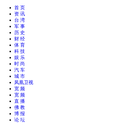
首 页
资 讯
台 湾
军 事
历 史
财 经
体 育
科 技
娱 乐
时 尚
汽 车
城 市
凤凰卫视
宽 频
宽 频
直 播
佛 教
博 报
论 坛