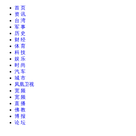
首 页
资 讯
台 湾
军 事
历 史
财 经
体 育
科 技
娱 乐
时 尚
汽 车
城 市
凤凰卫视
宽 频
宽 频
直 播
佛 教
博 报
论 坛