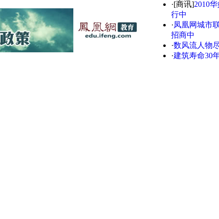
·[商讯]
2010
行中
·
凤凰网城市
招商中
·
数风流人物
·
建筑寿命30