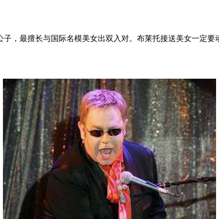
）是有名的花花公子，最擅长与国际名模美女出双入对。布莱托接送美女