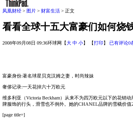
凤凰财经
>
图片
>
财富生活
> 正文
看看全球十五大富豪们如何烧钱
2008年09月08日 09:36
环球网
【
大
中
小
】 【
打印
】
已有评论
0
富豪身份:著名球星贝克汉姆之妻，时尚辣妹
奢侈记录:一天花掉六十万欧元
维多利亚（Victoria Beckham）从来不为四万欧元
牌服饰的行头，滑雪也不例外。她的CHANEL品牌的雪橇价值20
[page title=]