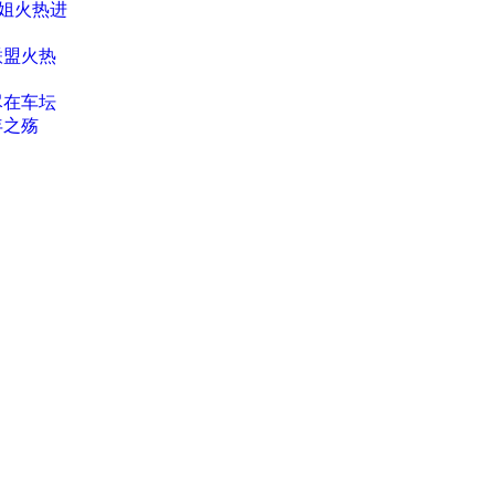
华姐火热进
联盟火热
尽在车坛
年之殇