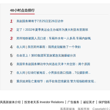
48小时点击排行
1
美副国务卿将于7月25日至26日访华
2
定了！2032年夏季奥运会主办城市为澳大利亚布里斯班
3
郑州地铁被困人员口述：车厢外水有一人多高 车厢内缺氧
4
在人间 | 亲历郑州暴雨：我用皮划艇救了一个孕妇
5
生命至上！第83集团军某旅紧急实施爆破分洪
6
美国常务副国务卿访华为何选在天津？外交部：两个原因
7
在人间 | 红绿灯被淹后，小男孩在路口指路，7位摄影师...
8
重庆姐弟坠亡案细节：凶手欲靠悲情蒙混 警方现场勘察发现...
凤凰新媒体介绍
投资者关系 Investor Relations
广告服务
诚征英才
保护隐
凤凰新媒体
版权所有
Copyright © 