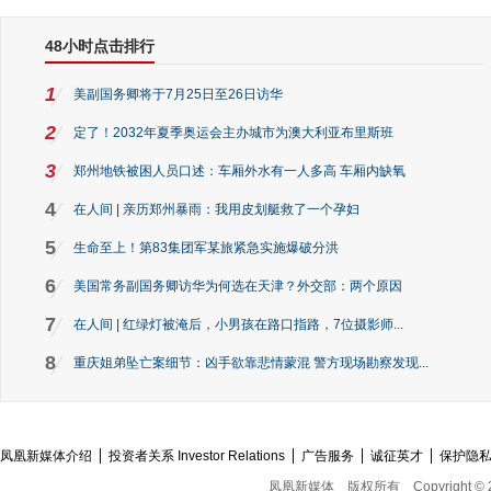
48小时点击排行
1
美副国务卿将于7月25日至26日访华
2
定了！2032年夏季奥运会主办城市为澳大利亚布里斯班
3
郑州地铁被困人员口述：车厢外水有一人多高 车厢内缺氧
4
在人间 | 亲历郑州暴雨：我用皮划艇救了一个孕妇
5
生命至上！第83集团军某旅紧急实施爆破分洪
6
美国常务副国务卿访华为何选在天津？外交部：两个原因
7
在人间 | 红绿灯被淹后，小男孩在路口指路，7位摄影师...
8
重庆姐弟坠亡案细节：凶手欲靠悲情蒙混 警方现场勘察发现...
凤凰新媒体介绍
投资者关系 Investor Relations
广告服务
诚征英才
保护隐
凤凰新媒体
版权所有
Copyright © 