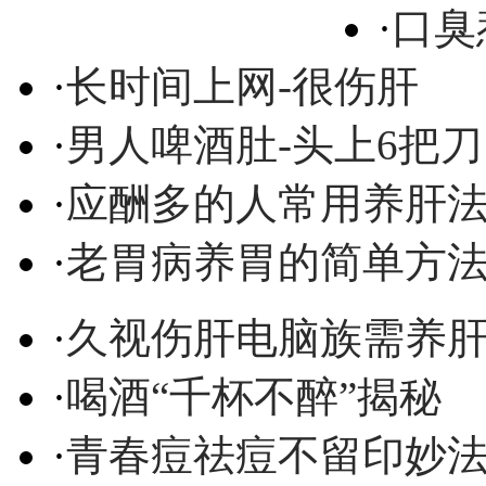
·
口臭
·
长时间上网-很伤肝
·
男人啤酒肚-头上6把刀
·
应酬多的人常用养肝
·
老胃病养胃的简单方
·
久视伤肝电脑族需养
·
喝酒“千杯不醉”揭秘
·
青春痘祛痘不留印妙