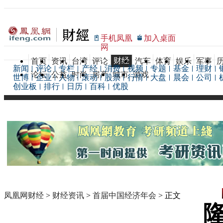
手机凤凰
加入桌面
网
财经
首页
资讯
台湾
评论
汽车
体育
娱乐
军事
新闻
评论
专栏
产经
消费
视频
专题
基金
理财
论坛
公益
时尚
房产
城市
游戏
世博
企业
人物
滚动
股票
行情
大盘
晨会
公司
创业板
排行
日历
百科
优股
凤凰网财经
>
财经资讯
>
首届中国经济年会
> 正文