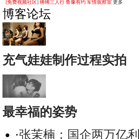
[免费视频社区]
锵锵三人行
鲁豫有约
军情观察室
更多
博客论坛
充气娃娃制作过程实拍
最幸福的姿势
·
张茉楠：国企两万亿