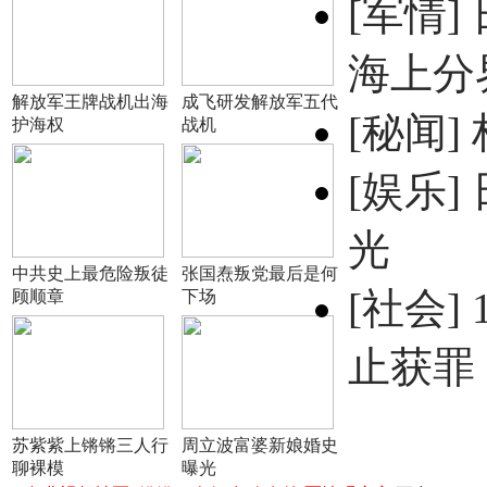
[军情]
海上分
解放军王牌战机出海
成飞研发解放军五代
[秘闻]
护海权
战机
[娱乐]
光
中共史上最危险叛徒
张国焘叛党最后是何
[社会]
顾顺章
下场
止获罪
苏紫紫上锵锵三人行
周立波富婆新娘婚史
聊裸模
曝光