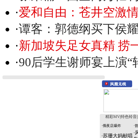
·
爱和自由：苍井空激情
·
谭客：郭德纲买下侯
·
新加坡失足女真精 捞
·
90后学生谢师宴上演“
精彩MV
|
特色铃音
|
·
俄夜店爆炸
·
·
·
苏珊大妈献唱