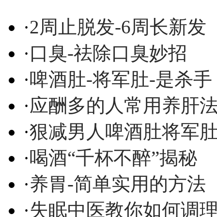
·
2周止脱发-6周长新发
·
口臭-祛除口臭妙招
·
啤酒肚-将军肚-是杀手
·
应酬多的人常用养肝
·
狠减男人啤酒肚将军
·
喝酒“千杯不醉”揭秘
·
养胃-简单实用的方法
·
失眠中医教你如何调