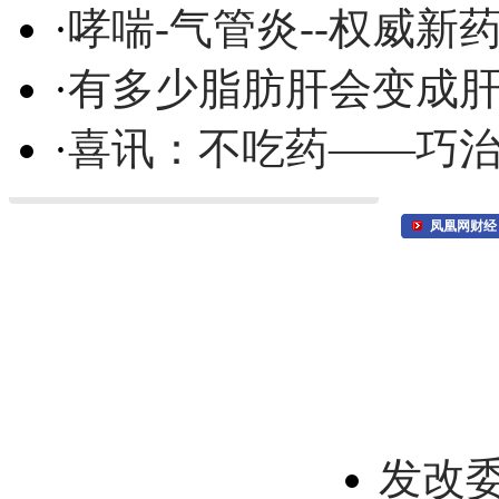
·
哮喘-气管炎--权威
·
有多少脂肪肝会变成
·
喜讯：不吃药——巧
凤凰网财经
发改