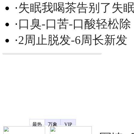
·
失眠我喝茶告别了失
·
口臭-口苦-口酸轻松除
·
2周止脱发-6周长新发
凤凰宽频
最热
万象
VIP