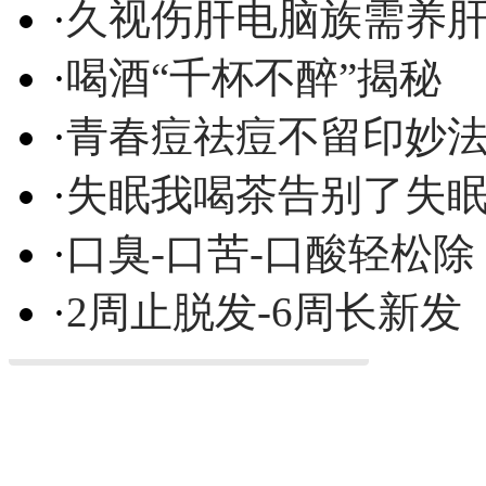
·
久视伤肝电脑族需养
·
喝酒“千杯不醉”揭秘
·
青春痘祛痘不留印妙
·
失眠我喝茶告别了失
·
口臭-口苦-口酸轻松除
·
2周止脱发-6周长新发