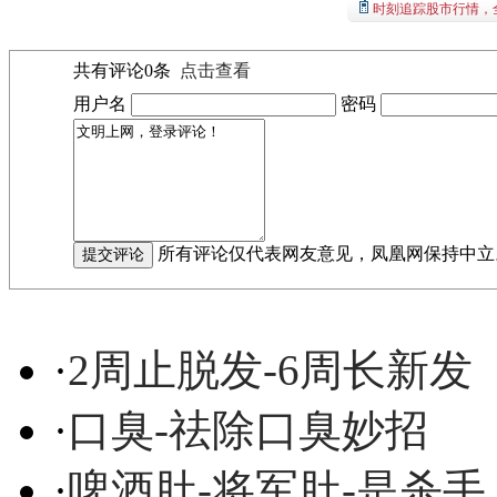
时刻追踪股市行情，
共有评论
0
条
点击查看
用户名
密码
所有评论仅代表网友意见，凤凰网保持中立
·
2周止脱发-6周长新发
·
口臭-祛除口臭妙招
·
啤酒肚-将军肚-是杀手