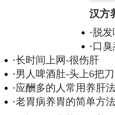
汉方
·
脱发
·
口臭
·
长时间上网-很伤肝
·
男人啤酒肚-头上6把刀
·
应酬多的人常用养肝
·
老胃病养胃的简单方