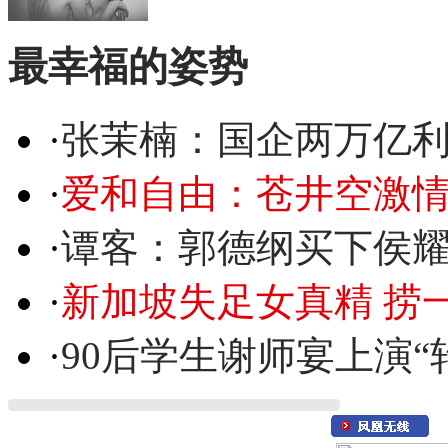
最幸福的姿势
·
张茉楠：国企两万亿
·
爱和自由：苍井空激情
·
谭客：郭德纲买下侯
·
新加坡失足女真精 捞
·
90后学生谢师宴上演“