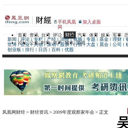
手机凤凰
加入桌面
网
财经
首页
资讯
台湾
评论
汽车
体育
娱乐
军事
新闻
评论
专栏
产经
消费
视频
专题
基金
理财
论坛
公益
时尚
房产
城市
游戏
世博
企业
人物
滚动
股票
行情
大盘
晨会
公司
创业板
排行
日历
百科
优股
凤凰网财经
>
财经资讯
>
2009年度观察家年会
> 正文