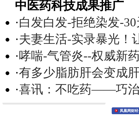
中医药科技成果推广
·
白发白发-拒绝染发-3
·
夫妻生活-实录暴光！
·
哮喘-气管炎--权威
·
有多少脂肪肝会变成
·
喜讯：不吃药——巧
凤凰网财经