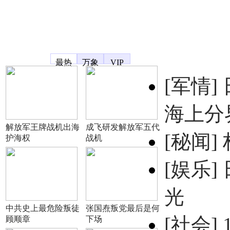
凤凰宽频
最热
万象
VIP
[军情]
海上分
解放军王牌战机出海
成飞研发解放军五代
[秘闻]
护海权
战机
[娱乐]
光
中共史上最危险叛徒
张国焘叛党最后是何
[社会]
顾顺章
下场