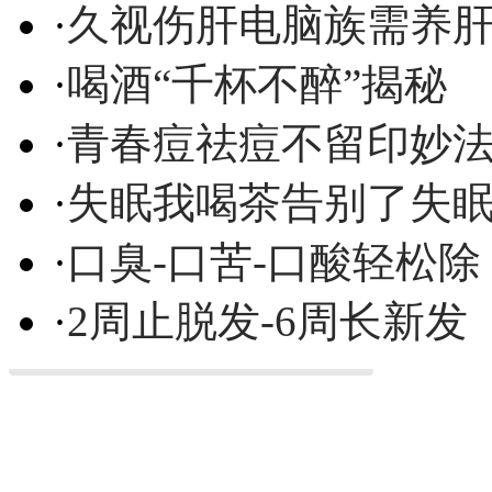
·
久视伤肝电脑族需养
·
喝酒“千杯不醉”揭秘
·
青春痘祛痘不留印妙
·
失眠我喝茶告别了失
·
口臭-口苦-口酸轻松除
·
2周止脱发-6周长新发