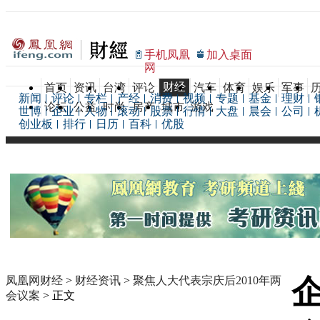
手机凤凰
加入桌面
网
财经
首页
资讯
台湾
评论
汽车
体育
娱乐
军事
新闻
评论
专栏
产经
消费
视频
专题
基金
理财
论坛
公益
时尚
房产
城市
游戏
世博
企业
人物
滚动
股票
行情
大盘
晨会
公司
创业板
排行
日历
百科
优股
凤凰网财经
>
财经资讯
>
聚焦人大代表宗庆后2010年两
会议案
> 正文