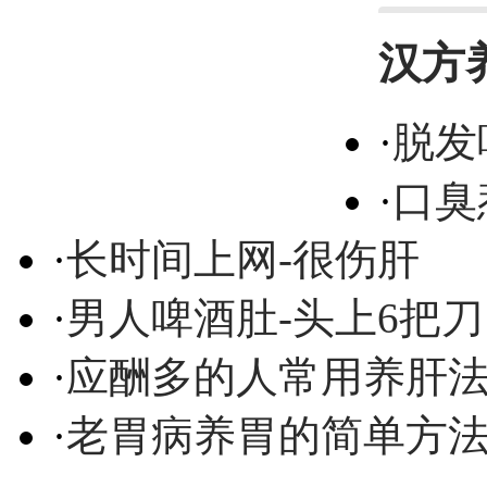
汉方
·
脱发
·
口臭
·
长时间上网-很伤肝
·
男人啤酒肚-头上6把刀
·
应酬多的人常用养肝
·
老胃病养胃的简单方