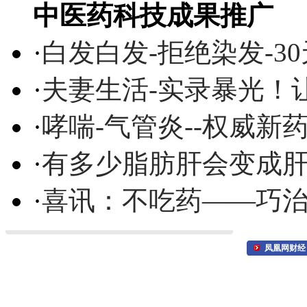
中医药科技成果推广
·
白发白发-拒绝染发-3
·
夫妻生活-实录暴光！
·
哮喘-气管炎--权威
·
有多少脂肪肝会变成
·
喜讯：不吃药——巧
凤凰网财经