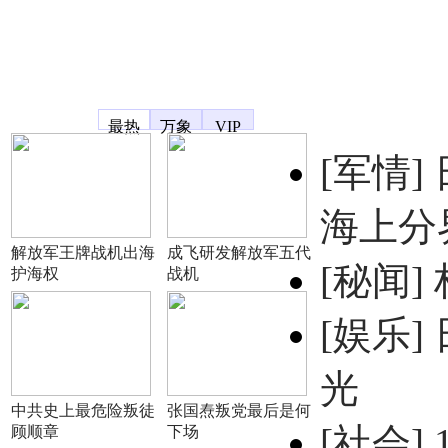
凤凰宽频
最热
万象
VIP
[军情]
海上分
解放军王牌战机出海
成飞研发解放军五代
[秘闻]
护海权
战机
[娱乐]
光
中共史上最危险叛徒
张国焘叛党最后是何
[社会]
顾顺章
下场