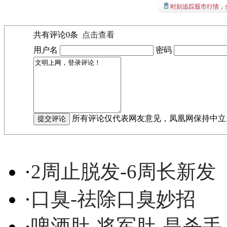
时刻追踪股市行情，
共有评论
0
条
点击查看
用户名
密码
所有评论仅代表网友意见，凤凰网保持中立
·
2周止脱发-6周长新发
·
口臭-祛除口臭妙招
·
啤酒肚-将军肚-是杀手