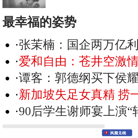
最幸福的姿势
·
张茉楠：国企两万亿
·
爱和自由：苍井空激情
·
谭客：郭德纲买下侯
·
新加坡失足女真精 捞
·
90后学生谢师宴上演“