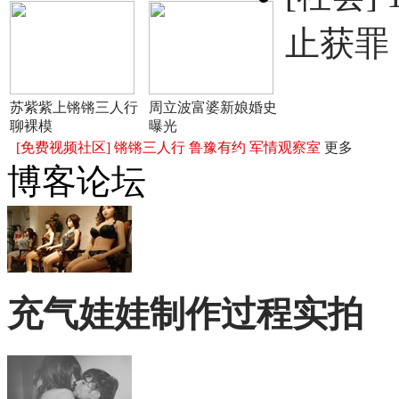
止获罪
苏紫紫上锵锵三人行
周立波富婆新娘婚史
聊裸模
曝光
[免费视频社区]
锵锵三人行
鲁豫有约
军情观察室
更多
博客论坛
充气娃娃制作过程实拍