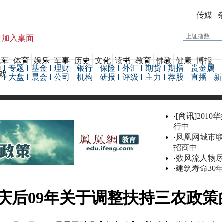
传媒
|
加入桌面
汽车
体育
娱乐
军事
历史
文化
读书
教育
佛教
健康
博报
频
专题
基金
理财
银行
保险
外汇
期货
期指
贵金属
戏
情
大盘
晨会
公司
机构
研报
评级
主力
荐股
直播
新
·[商讯]
2010
行中
·
凤凰网城市
招商中
·
数风流人物
·
建筑寿命30
庆后09年关于调整扶持三农政策