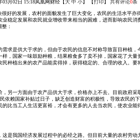
年03月02日 15:18
凤凰网财经
【
大
中
小
】 【
打印
】
共有评论
0
条
很快很好的发展，农村的面貌发生了巨大变化，农民的生活水平亦
农业稳定发展和农民就业增收带来相当的困难，进而影响农民消
调整：
的需求是供大于求的，但由于农民的信息不对称导致盲目种植，
一样，国家一味鼓励种粮，结果粮食多了卖不掉，国家花了大量
农民种植出来的农产品能卖得掉，获得稳定的、合理的收入。要
价，另一方面由于农产品供大于求，价格亦上不去。目前政府采
农民依赖国家补贴过日子，缺乏创造财富的积极性，导致农民的
民的比当工人生活更富裕，才会有更多的人去当农民，使农业能
，这是我国经济发展过程中的必经之路。但目前大量的农村劳动