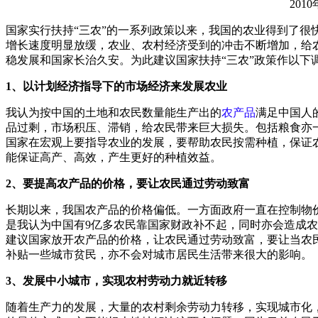
2010
国家实行扶持“三农”的一系列政策以来，我国的农业得到了
增长速度明显放缓，农业、农村经济受到的冲击不断增加，给
稳发展和国家长治久安。为此建议国家扶持“三农”政策作以下
1、以计划经济指导下的市场经济来发展农业
我认为按中国的土地和农民数量能生产出的
农产品
满足中国人
品过剩，市场积压、滞销，给农民带来巨大损失。包括粮食亦
国家在宏观上要指导农业的发展，要帮助农民按需种植，保证
能保证高产、高效，产生更好的种植效益。
2、要提高农产品的价格，要让农民通过劳动致富
长期以来，我国农产品的价格偏低。一方面政府一直在控制物
是我认为中国有9亿多农民靠国家财政补不起，同时亦会造成
建议国家放开农产品的价格，让农民通过劳动致富，要让当农
补贴一些城市贫民，亦不会对城市居民生活带来很大的影响。
3、发展中小城市，实现农村劳动力就近转移
随着生产力的发展，大量的农村剩余劳动力转移，实现城市化