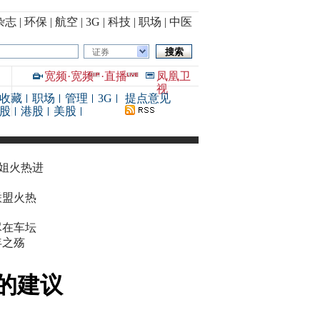
杂志
|
环保
|
航空
|
3G
|
科技
|
职场
|
中医
证券
宽频
·
宽频
·
直播
凤凰卫
视
收藏
职场
管理
3G
提点意见
股
港股
美股
华姐火热进
联盟火热
尽在车坛
年之殇
的建议