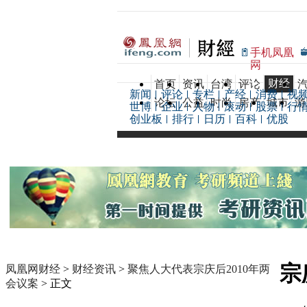
手机凤凰
网
财经
首页
资讯
台湾
评论
新闻
评论
专栏
产经
消费
视
论坛
公益
时尚
房产
城市
游
世博
企业
人物
滚动
股票
行
创业板
排行
日历
百科
优股
宗
凤凰网财经
>
财经资讯
>
聚焦人大代表宗庆后2010年两
会议案
> 正文