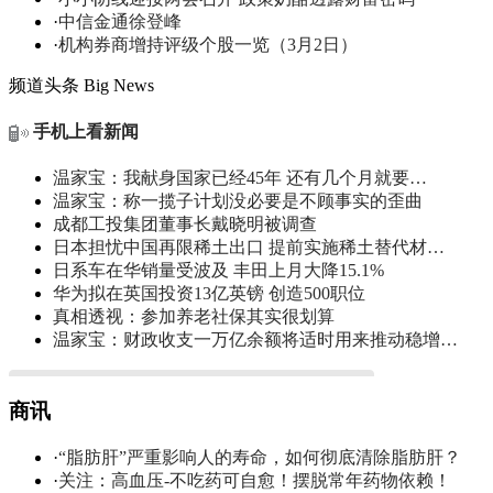
·
中信金通徐登峰
·
机构券商增持评级个股一览（3月2日）
频道头条
Big News
手机上看新闻
温家宝：我献身国家已经45年 还有几个月就要…
温家宝：称一揽子计划没必要是不顾事实的歪曲
成都工投集团董事长戴晓明被调查
日本担忧中国再限稀土出口 提前实施稀土替代材…
日系车在华销量受波及 丰田上月大降15.1%
华为拟在英国投资13亿英镑 创造500职位
真相透视：参加养老社保其实很划算
温家宝：财政收支一万亿余额将适时用来推动稳增…
商讯
·
“脂肪肝”严重影响人的寿命，如何彻底清除脂肪肝？
·
关注：高血压-不吃药可自愈！摆脱常年药物依赖！