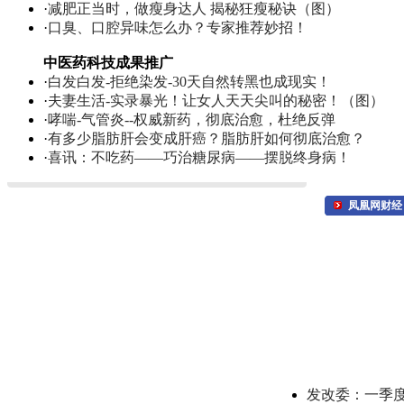
·
减肥正当时，做瘦身达人 揭秘狂瘦秘诀（图）
·
口臭、口腔异味怎么办？专家推荐妙招！
中医药科技成果推广
·
白发白发-拒绝染发-30天自然转黑也成现实！
·
夫妻生活-实录暴光！让女人天天尖叫的秘密！（图）
·
哮喘-气管炎--权威新药，彻底治愈，杜绝反弹
·
有多少脂肪肝会变成肝癌？脂肪肝如何彻底治愈？
·
喜讯：不吃药——巧治糖尿病——摆脱终身病！
凤凰网财经
发改委：一季