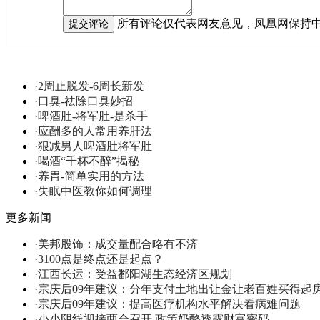
所有评论仅代表网友意见，凤凰网保持
·
2周止脱发-6周长新发
·
口臭-祛除口臭妙招
·
啤酒肚-将军肚-是杀手
·
应酬多的人常用养肝法
·
狠减男人啤酒肚将军肚
·
喝酒“千杯不醉”揭秘
·
养胃-简单实用的方法
·
失眠中医教你如何调理
更多新闻
·
美邦股饰：成交量配合略有不济
·
3100点是终点还是起点？
·
江西长运：受益鄱阳湖生态经济区规划
·
宗庆后09年建议：分年支付土地出让金让老百姓买得起
·
宗庆后09年建议：提高医疗机构水平解决看病难问题
·
小小阴线迎接两会召开 政策奶酪透露财富密码