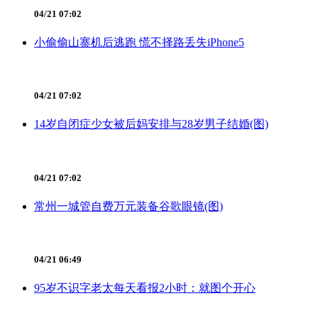
04/21 07:02
小偷偷山寨机后逃跑 慌不择路丢失iPhone5
04/21 07:02
14岁自闭症少女被后妈安排与28岁男子结婚(图)
04/21 07:02
常州一城管自费万元装备谷歌眼镜(图)
04/21 06:49
95岁不识字老太每天看报2小时：就图个开心