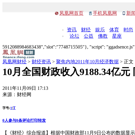
凤凰网首页
手机凤凰网
新
资讯
财经
娱乐
体育
时尚
论坛
公益
佛教
星座
5912088984683438","slot":"7748715505"}, "script": "ggadsence.js",
凤凰网财经
>
财经资讯
>
聚焦内地2011年10月经济数据
> 正文
10月全国财政收入9188.34亿元 
2011年11月09日 17:13
来源：
财经网
T
字号:
|
T
0
人参与
0
条评论
打印
转发
【《财经》综合报道】根据中国财政部11月9日公布的数据显示，10