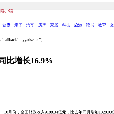
闻客户端
健康
亲子
汽车
房产
家居
科技
旅游
读书
教育
文
 "callback": "ggadsence"}
同比增长16.9%
月份，全国财政收入9188.34亿元，比去年同月增加1328.03亿