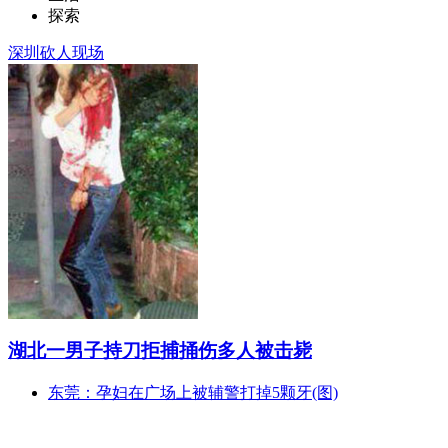
探索
深圳砍人现场
湖北一男子持刀拒捕捅伤多人被击毙
东莞：孕妇在广场上被辅警打掉5颗牙(图)