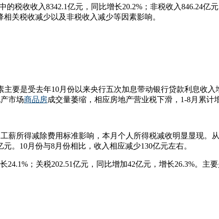
收入中的税收收入8342.1亿元，同比增长20.2%；非税收入846
降相关税收减少以及非税收入减少等因素影响。
%。增收因素主要是受去年10月份以来央行五次加息带动银行贷款利息
地产市场
商品房
成交量萎缩，相应房地产营业税下滑，1-8月累计增长20
%。受提高工薪所得减除费用标准影响，本月个人所得税减收明显显现。
元。10月份与8月份相比，收入相应减少130亿元左右。
增长24.1%；关税202.51亿元，同比增加42亿元，增长26.3