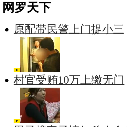
网罗天下
原配带民警上门捉小三
村官受贿10万上缴无门