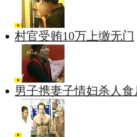
村官受贿10万上缴无门
男子携妻子情妇杀人食