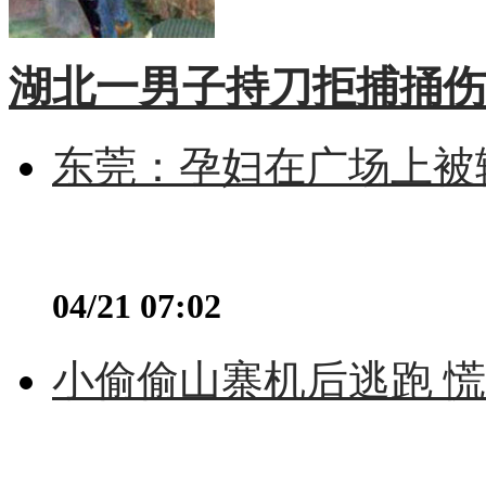
湖北一男子持刀拒捕捅伤
东莞：孕妇在广场上被辅
04/21 07:02
小偷偷山寨机后逃跑 慌不