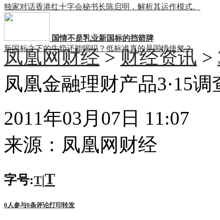
独家对话香港红十字会秘书长陈启明，解析其运作模式。
国情不是乳业新国标的挡箭牌
新国标之下的牛奶还能喝吗？低标准真的是国情使然？
凤凰网财经
>
财经资讯
>
凤凰金融理财产品3·15调
2011年03月07日 11:07
来源：
凤凰网财经
T
字号:
|
T
0
人参与
0
条评论
打印
转发