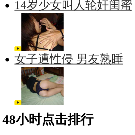
14岁少女叫人轮奸闺蜜
女子遭性侵 男友熟睡
48小时点击排行