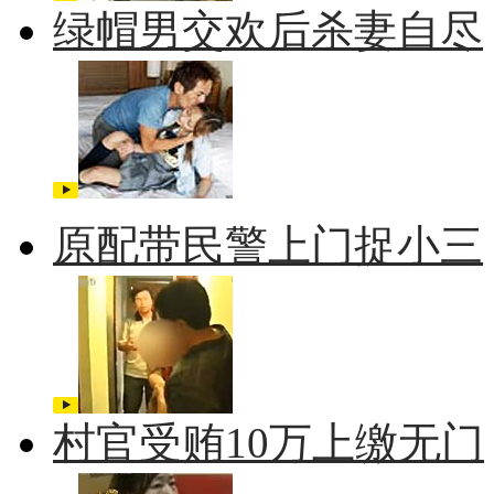
绿帽男交欢后杀妻自尽
原配带民警上门捉小三
村官受贿10万上缴无门