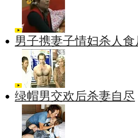
男子携妻子情妇杀人食
绿帽男交欢后杀妻自尽