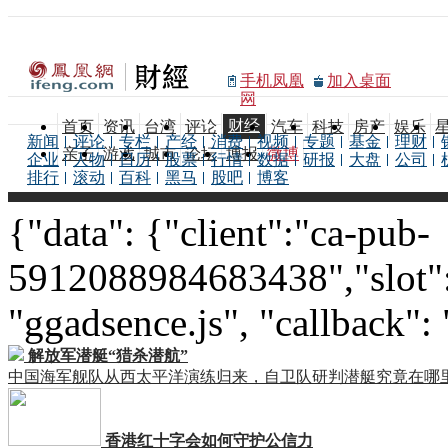
手机凤凰
加入桌面
网
财经
首页
资讯
台湾
评论
汽车
科技
房产
娱乐
新闻
评论
专栏
产经
消费
视频
专题
基金
理财
亲子
游戏
城市
论坛
博报
微博
企业
人物
日历
股票
行情
数据
研报
大盘
公司
排行
滚动
百科
黑马
股吧
博客
{"data": {"client":"ca-pub-
5912088984683438","slot":
"ggadsence.js", "callback":
解放军潜艇“猎杀潜航”
中国海军舰队从西太平洋演练归来，自卫队研判潜艇究竟在哪
香港红十字会如何守护公信力