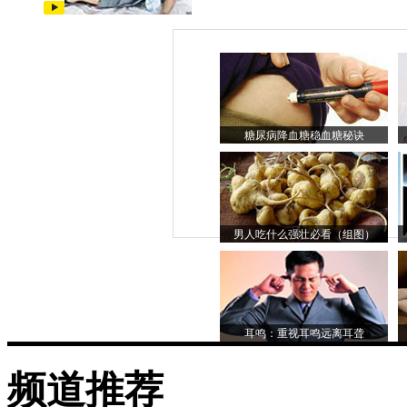
糖尿病降血糖稳血糖秘诀
男人吃什么强壮必看（组图）
耳鸣：重视耳鸣远离耳聋
频道推荐