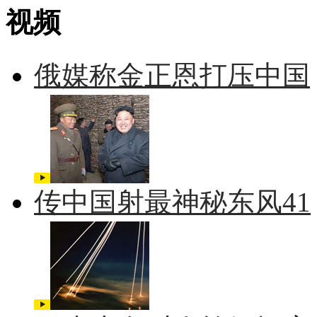
视频
俄媒称金正恩打压中国
传中国射最神秘东风41