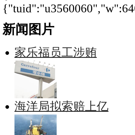
{"tuid":"u3560060","w":640
新闻图片
家乐福员工涉贿
海洋局拟索赔上亿