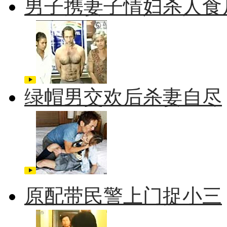
男子携妻子情妇杀人食
绿帽男交欢后杀妻自尽
原配带民警上门捉小三