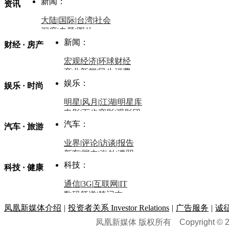
新闻：
资讯
大陆
|
国际
|
台湾
|
社会
深度
|
专题
|
图片
中国政要资料库
新闻：
财经 · 房产
评论：
宏观经济
|
环球财经
商业新闻
|
民生消费
时事开讲
娱乐：
娱乐 · 时尚
评论：
军事：
明星
|
风月
|
江湖
|
明星库
商业评论
|
宏观分析
电影
|
百步穿影
|
观影团
防务观察
|
防务写真
金融观察
|
财知道
星座
|
塔罗
|
演出
汽车：
汽车 · 旅游
中国军情
|
环球军情
外媒视角
凤凰网·非常道
|
星光邦
业界
|
评论
|
访谈
|
报告
体育：
股票：
时尚：
新车
|
国内
|
海外
|
谍照
购车
|
导购
|
试驾
|
图解
科技：
NBA
|
CBA
|
大局观
科技 · 健康
炒股大赛
|
图解资金流向
时装
|
美容
|
美体
|
论坛
文化
|
人文
|
酷车
|
游记
中超
|
国际足球
|
图片
投资观察
|
龙虎榜点评
化妆品库
|
试用中心
通信
|
3G
|
互联网
|
IT
用车
|
专栏
|
二手车
黑马追踪
|
明星分析师
情感
|
奢侈品
|
图片
数码频道
|
笔记本
历史：
赛事
|
城市站
|
经销商
时尚品牌库
科技专题
|
探索
论坛
|
报价库
|
图片库
凤凰新媒体介绍
|
投资者关系 Investor Relations
|
广告服务
|
诚
理财：
轶闻秘档
|
历史映像室
凤凰新媒体 版权所有
Copyright © 20
健康：
历史专题
|
民间说史
城市：
基金
|
理财
|
银行
|
保险