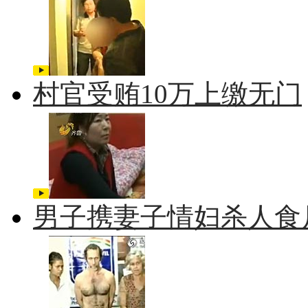
村官受贿10万上缴无门
男子携妻子情妇杀人食