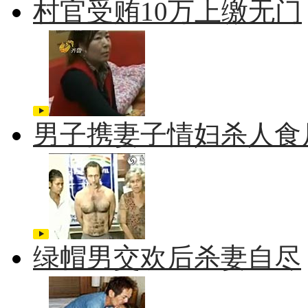
村官受贿10万上缴无门
男子携妻子情妇杀人食
绿帽男交欢后杀妻自尽