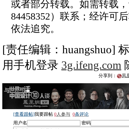
或者部分转载。如需转载，请
84458352）联系；经
依法追究。
[责任编辑：huangshuo]
用手机登录
3g.ifeng.com
分享到：
凤
[查看跟帖]
我要跟帖
0
人参与
0
条评论
用户名
密码