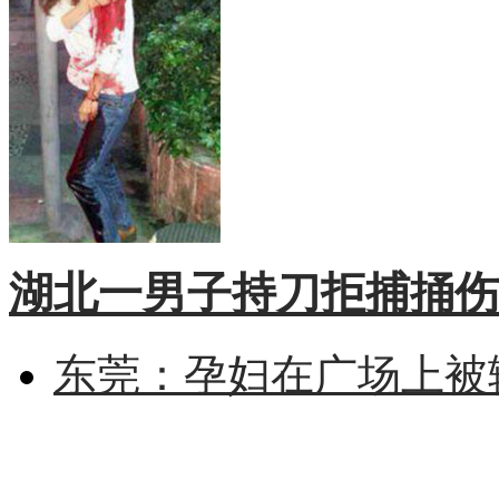
湖北一男子持刀拒捕捅伤
东莞：孕妇在广场上被辅