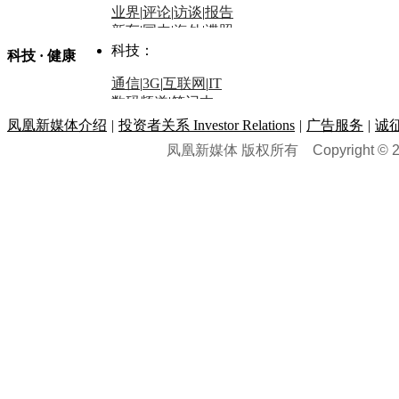
业界
|
评论
|
访谈
|
报告
体育：
股票：
时尚：
新车
|
国内
|
海外
|
谍照
购车
|
导购
|
试驾
|
图解
科技：
NBA
|
CBA
|
大局观
科技 · 健康
炒股大赛
|
图解资金流向
时装
|
美容
|
美体
|
论坛
文化
|
人文
|
酷车
|
游记
中超
|
国际足球
|
图片
投资观察
|
龙虎榜点评
化妆品库
|
试用中心
通信
|
3G
|
互联网
|
IT
用车
|
专栏
|
二手车
黑马追踪
|
明星分析师
情感
|
奢侈品
|
图片
数码频道
|
笔记本
历史：
赛事
|
城市站
|
经销商
时尚品牌库
科技专题
|
探索
论坛
|
报价库
|
图片库
凤凰新媒体介绍
|
投资者关系 Investor Relations
|
广告服务
|
诚
理财：
轶闻秘档
|
历史映像室
凤凰新媒体 版权所有
Copyright © 20
健康：
历史专题
|
民间说史
城市：
基金
|
理财
|
银行
|
保险
外汇
|
期货
|
黄金
养生
|
食疗
|
心理
|
疾病
文化：
对话
|
专栏
|
城市之星
收藏
|
职场
热点
|
论坛
|
找大夫
陕西
|
河南
|
广州
|
重庆
文化时评
|
文坛往事
图库
|
百科
|
疾病查询
青岛
|
福州
|
厦门
|
宁波
房产：
人文轶闻
|
文化热点
专题
|
卡路里计算器
辽宁
|
山东
|
天津
视频
|
健康无小事
资讯
|
政策
|
市场
|
专题
教育：
旅游：
高清大图
|
豪宅
|
家居
建筑
|
风水
|
访谈
|
置业
高考
|
公务员
|
考研
百家迹忆
|
全球GO
|
专题
房企
|
曝光
|
新盘
|
公寓
育人者
|
教育投诉
游中感动
|
红酒美食
别墅
|
商业
|
旅游
|
海外
出境游
|
国内游
|
周边游
养老
|
热帖
|
宅男宅女
列国志
|
九州记
|
浮生闲
景点大全
|
高清大图