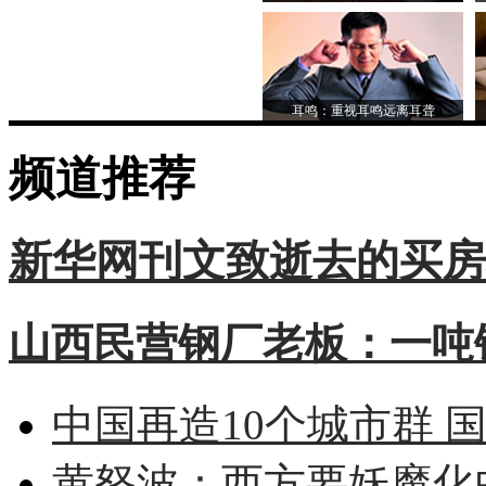
耳鸣：重视耳鸣远离耳聋
频道推荐
新华网刊文致逝去的买房
山西民营钢厂老板：一吨钢
中国再造10个城市群 
黄怒波：西方要妖魔化