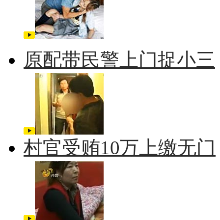
原配带民警上门捉小三
村官受贿10万上缴无门