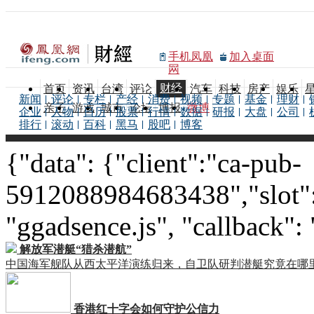
手机凤凰
加入桌面
网
财经
首页
资讯
台湾
评论
汽车
科技
房产
娱乐
新闻
评论
专栏
产经
消费
视频
专题
基金
理财
亲子
游戏
城市
论坛
博报
微博
企业
人物
日历
股票
行情
数据
研报
大盘
公司
排行
滚动
百科
黑马
股吧
博客
{"data": {"client":"ca-pub-
5912088984683438","slot":
"ggadsence.js", "callback":
解放军潜艇“猎杀潜航”
中国海军舰队从西太平洋演练归来，自卫队研判潜艇究竟在哪
香港红十字会如何守护公信力