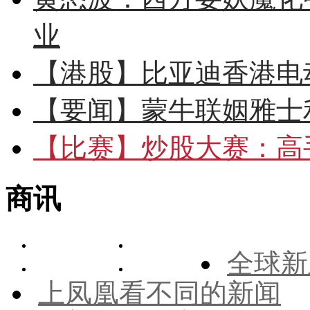
业
【港股】
比亚迪香港电
【要闻】
蒙牛联姻雅士
【比赛】
炒股大赛：高手
商讯
全球新
上凤凰看不同的新闻