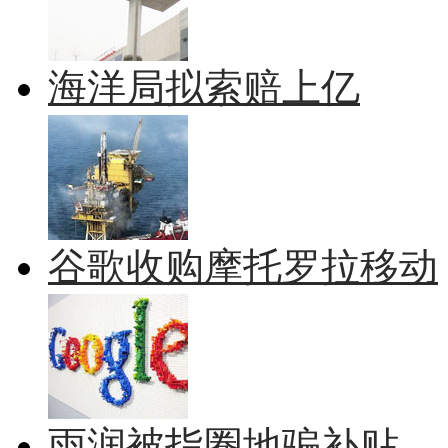
海洋局拟索赔上亿
谷歌收购摩托罗拉移动
雨润被指圈地骗补贴