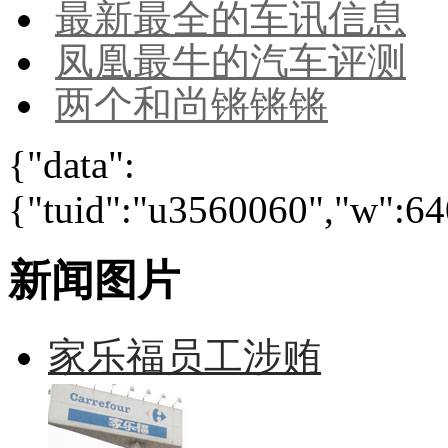
最新最全的车讯信息
凤凰最牛的汽车评测
两个和尚锵锵锵
{"data":
{"tuid":"u3560060","w":640
新闻图片
家乐福员工涉贿