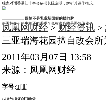
独家对话香港红十字会秘书长陈启明，解析其运作模式。
国情不是乳业新国标的挡箭牌
新国标之下的牛奶还能喝吗？低标准真的是国情使然？
凤凰网财经
>
财经资讯
>
三亚瑞海花园擅自改会所
2011年03月07日 13:58
来源：
凤凰网财经
T
字号:
|
T
0
人参与
0
条评论
打印
转发