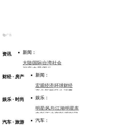
新闻：
资讯
大陆
|
国际
|
台湾
|
社会
深度
|
专题
|
图片
中国政要资料库
新闻：
财经 · 房产
评论：
宏观经济
|
环球财经
商业新闻
|
民生消费
时事开讲
娱乐：
娱乐 · 时尚
评论：
军事：
明星
|
风月
|
江湖
|
明星库
商业评论
|
宏观分析
电影
|
百步穿影
|
观影团
防务观察
|
防务写真
金融观察
|
财知道
星座
|
塔罗
|
演出
汽车：
汽车 · 旅游
中国军情
|
环球军情
外媒视角
凤凰网·非常道
|
星光邦