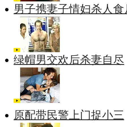
男子携妻子情妇杀人食
绿帽男交欢后杀妻自尽
原配带民警上门捉小三