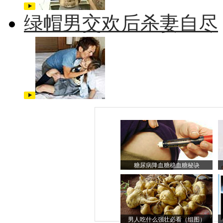
绿帽男交欢后杀妻自尽
糖尿病降血糖稳血糖秘诀
男人吃什么强壮必看（组图）