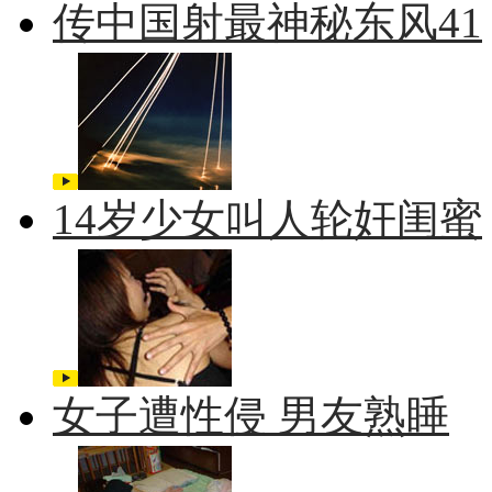
传中国射最神秘东风41
14岁少女叫人轮奸闺蜜
女子遭性侵 男友熟睡