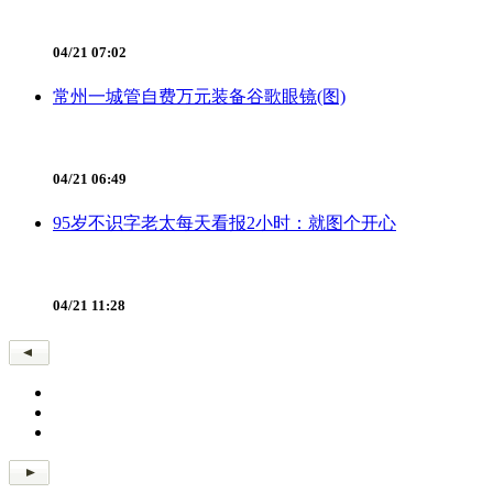
04/21 07:02
常州一城管自费万元装备谷歌眼镜(图)
04/21 06:49
95岁不识字老太每天看报2小时：就图个开心
04/21 11:28