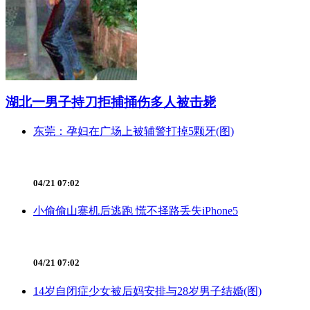
湖北一男子持刀拒捕捅伤多人被击毙
东莞：孕妇在广场上被辅警打掉5颗牙(图)
04/21 07:02
小偷偷山寨机后逃跑 慌不择路丢失iPhone5
04/21 07:02
14岁自闭症少女被后妈安排与28岁男子结婚(图)