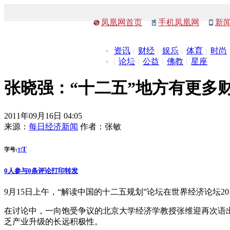
凤凰网首页
手机凤凰网
新
资讯
财经
娱乐
体育
时尚
论坛
公益
佛教
星座
张晓强：“十二五”地方有更多
2011年09月16日 04:05
来源：
每日经济新闻
作者：
张敏
T
字号:
|
T
0
人参与
0
条评论
打印
转发
9月15日上午，“解读中国的十二五规划”论坛在世界经济论坛20
在讨论中，一向饱受争议的北京大学经济学教授张维迎再次语
乏产业升级的长远积极性。