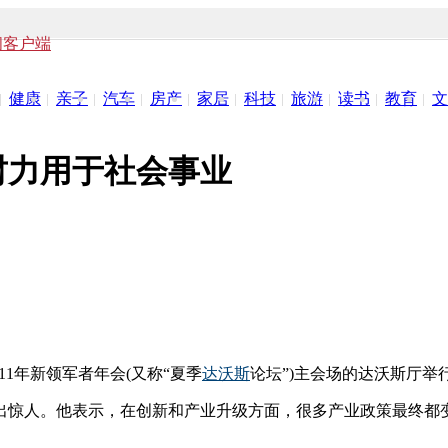
闻客户端
健康
亲子
汽车
房产
家居
科技
旅游
读书
教育
文
财力用于社会事业
11年新领军者年会(又称“夏季
达沃斯
论坛”)主会场的达沃斯厅举
出惊人。他表示，在创新和产业升级方面，很多产业政策最终都变