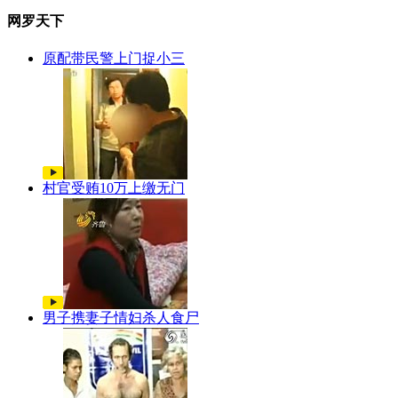
网罗天下
原配带民警上门捉小三
村官受贿10万上缴无门
男子携妻子情妇杀人食尸