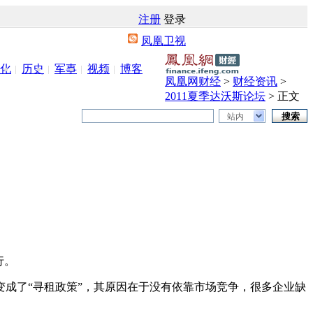
注册
登录
凤凰卫视
化
历史
军事
视频
博客
凤凰网财经
>
财经资讯
>
2011夏季达沃斯论坛
> 正文
站内
行。
成了“寻租政策”，其原因在于没有依靠市场竞争，很多企业缺