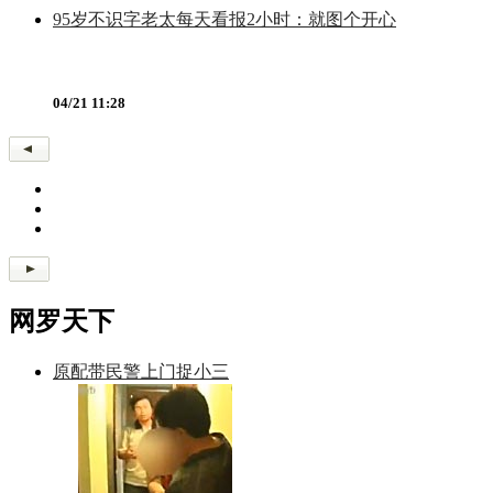
95岁不识字老太每天看报2小时：就图个开心
04/21 11:28
网罗天下
原配带民警上门捉小三