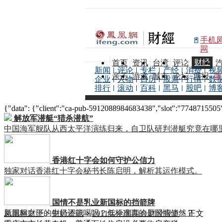
手机
网
财经
首页
资讯
台湾
评论
新闻
评论
专栏
产经
消费
视
亲子
游戏
城市
论坛
博报
微
企业
人物
日历
股票
行情
数
排行
滚动
百科
黑马
股吧
博
{"data": {"client":"ca-pub-5912088984683438","slot":"7748715505"},
解放军潜艇“猎杀潜航”
中国海军舰队从西太平洋演练归来，自卫队研判潜艇究竟在哪
香港红十字会如何守护公信力
独家对话香港红十字会秘书长陈启明，解析其运作模式。
国情不是乳业新国标的挡箭牌
新国标之下的牛奶还能喝吗？低标准真的是国情使然？
凤凰网财经
>
财经资讯
>
2011年全国两会财经报道
> 正文