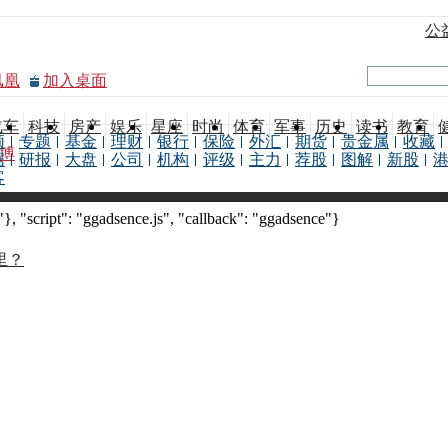
公
凤凰
加入桌面
汽车
科技
房产
娱乐
星座
时尚
体育
军事
历史
读书
教育
频
专题
基金
理财
银行
保险
外汇
期货
贵金属
收藏
博
据
研报
大盘
公司
机构
评级
主力
荐股
图解
新股
客
 "script": "ggadsence.js", "callback": "ggadsence"}
里？