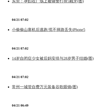
东莞：孕妇在广场上被辅警打掉5颗牙(图)
04/21 07:02
小偷偷山寨机后逃跑 慌不择路丢失iPhone5
04/21 07:02
14岁自闭症少女被后妈安排与28岁男子结婚(图)
04/21 07:02
常州一城管自费万元装备谷歌眼镜(图)
04/21 06:49