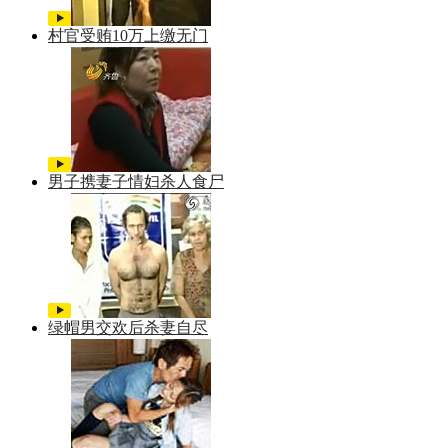
村官受贿10万上缴无门
男子携妻子情妇杀人食尸
绿帽男交欢后杀妻自尽