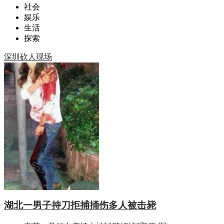
社会
娱乐
生活
探索
深圳砍人现场
湖北一男子持刀拒捕捅伤多人被击毙