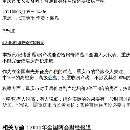
重庆市市长黄奇帆：普通百姓住房没必要收房产税
2011年03月05日 14:36
来源：
北京晚报
作者：
廖雁
T
字号:
|
T
0
人参与
0
条评论
打印
转发
本报讯(记者廖雁)房产税能否给房价降温？全国人大代表、
不能完全依靠房产税来调。
作为在全国率先开征房产税的试点，重庆市的经验令人关注。
中10%的高档房、高级
公寓
、别墅收房产税，不涉及其余90%
税率方面，重庆市对于房价达到当地均价2倍至3倍的房产，按房产
“(税率)有人说高，有人说低，综合实际的效果要有一段时间
所居。”他说。
相关专题：
2011年全国两会财经报道