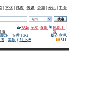
益
|
文化
|
佛教
|
传媒
|
杂志
|
爱玩
|
中医
站内
视频
·
纪实
·
直播
凤凰卫
健康
视
职场
管理
3G
提点意见
港股
美股
创业板