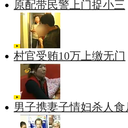
原配带民警上门捉小三
村官受贿10万上缴无门
男子携妻子情妇杀人食