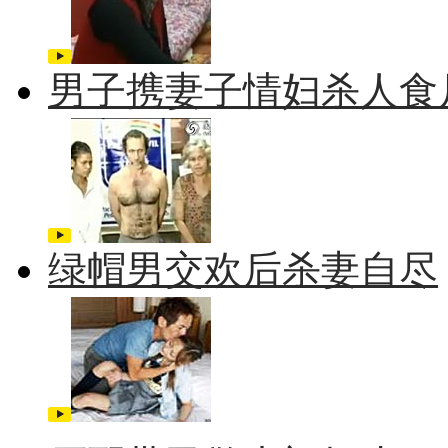
男子携妻子情妇杀人食
绿帽男交欢后杀妻自尽