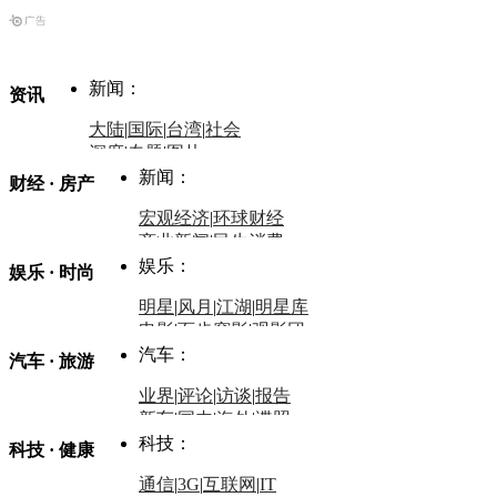
新闻：
资讯
大陆
|
国际
|
台湾
|
社会
深度
|
专题
|
图片
中国政要资料库
新闻：
财经 · 房产
评论：
宏观经济
|
环球财经
商业新闻
|
民生消费
时事开讲
娱乐：
娱乐 · 时尚
评论：
军事：
明星
|
风月
|
江湖
|
明星库
商业评论
|
宏观分析
电影
|
百步穿影
|
观影团
防务观察
|
防务写真
金融观察
|
财知道
星座
|
塔罗
|
演出
汽车：
汽车 · 旅游
中国军情
|
环球军情
外媒视角
凤凰网·非常道
|
星光邦
业界
|
评论
|
访谈
|
报告
体育：
股票：
时尚：
新车
|
国内
|
海外
|
谍照
购车
|
导购
|
试驾
|
图解
科技：
NBA
|
CBA
|
大局观
科技 · 健康
炒股大赛
|
图解资金流向
时装
|
美容
|
美体
|
论坛
文化
|
人文
|
酷车
|
游记
中超
|
国际足球
|
图片
投资观察
|
龙虎榜点评
化妆品库
|
试用中心
通信
|
3G
|
互联网
|
IT
用车
|
专栏
|
二手车