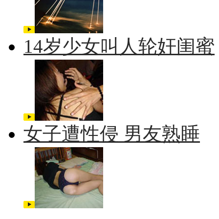
14岁少女叫人轮奸闺蜜
女子遭性侵 男友熟睡