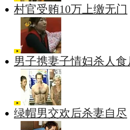
村官受贿10万上缴无门
男子携妻子情妇杀人食
绿帽男交欢后杀妻自尽