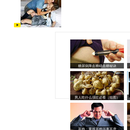
糖尿病降血糖稳血糖秘诀
男人吃什么强壮必看（组图）
耳鸣：重视耳鸣远离耳聋