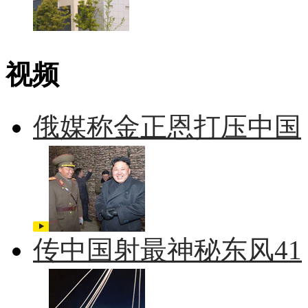
视频
俄媒称金正恩打压中国
传中国射最神秘东风41