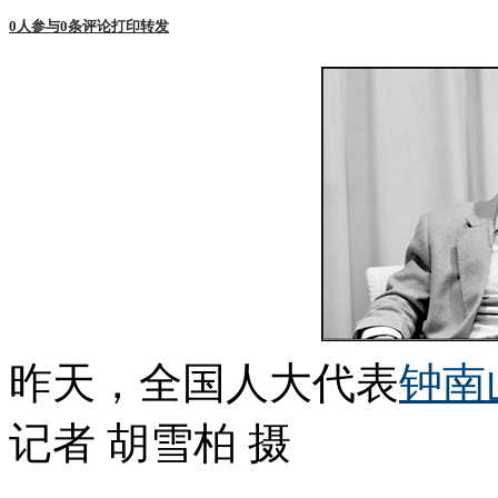
0
人参与
0
条评论
打印
转发
昨天，全国人大代表
钟南
记者 胡雪柏 摄