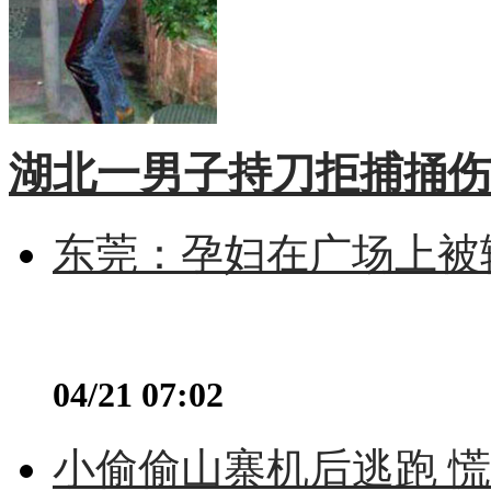
湖北一男子持刀拒捕捅伤
东莞：孕妇在广场上被辅
04/21 07:02
小偷偷山寨机后逃跑 慌不