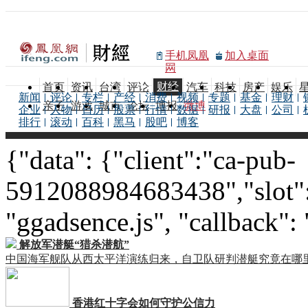
手机凤凰
加入桌面
网
财经
首页
资讯
台湾
评论
汽车
科技
房产
娱乐
新闻
评论
专栏
产经
消费
视频
专题
基金
理财
亲子
游戏
城市
论坛
博报
微博
企业
人物
日历
股票
行情
数据
研报
大盘
公司
排行
滚动
百科
黑马
股吧
博客
{"data": {"client":"ca-pub-
5912088984683438","slot":
"ggadsence.js", "callback":
解放军潜艇“猎杀潜航”
中国海军舰队从西太平洋演练归来，自卫队研判潜艇究竟在哪
香港红十字会如何守护公信力