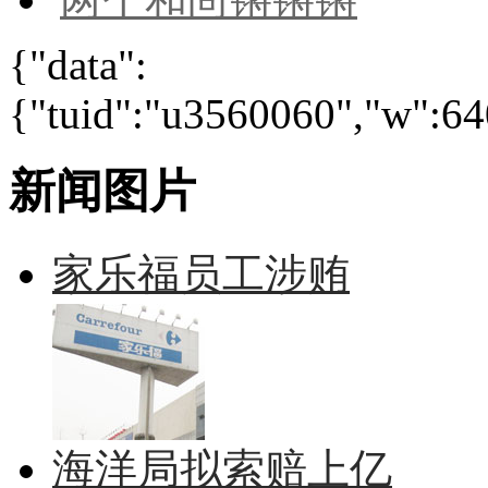
{"data":
{"tuid":"u3560060","w":640
新闻图片
家乐福员工涉贿
海洋局拟索赔上亿