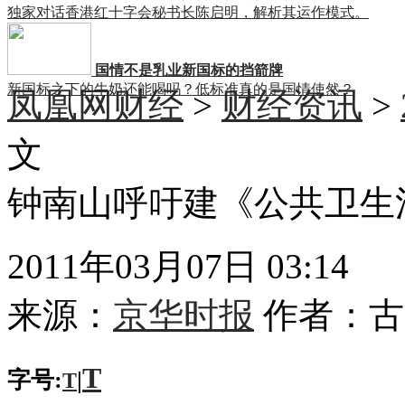
独家对话香港红十字会秘书长陈启明，解析其运作模式。
国情不是乳业新国标的挡箭牌
新国标之下的牛奶还能喝吗？低标准真的是国情使然？
凤凰网财经
>
财经资讯
>
文
钟南山呼吁建《公共卫生
2011年03月07日 03:14
来源：
京华时报
作者：
古
T
字号:
|
T