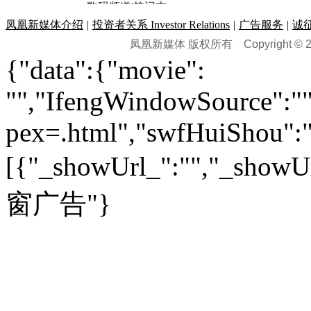
黑马追踪
|
明星分析师
情感
|
奢侈品
|
图片
数码频道
|
笔记本
历史：
赛事
|
城市站
|
经销商
时尚品牌库
科技专题
|
探索
论坛
|
报价库
|
图片库
凤凰新媒体介绍
|
投资者关系 Investor Relations
|
广告服务
|
诚
理财：
轶闻秘档
|
历史映像室
凤凰新媒体 版权所有
Copyright © 20
健康：
历史专题
|
民间说史
城市：
基金
|
理财
|
银行
|
保险
{"data":{"movie":
外汇
|
期货
|
黄金
养生
|
食疗
|
心理
|
疾病
文化：
对话
|
专栏
|
城市之星
收藏
|
职场
热点
|
论坛
|
找大夫
陕西
|
河南
|
广州
|
重庆
"","IfengWindowSource":"",
文化时评
|
文坛往事
图库
|
百科
|
疾病查询
青岛
|
福州
|
厦门
|
宁波
房产：
人文轶闻
|
文化热点
专题
|
卡路里计算器
辽宁
|
山东
|
天津
pex=.html","swfHuiShou":""
视频
|
健康无小事
资讯
|
政策
|
市场
|
专题
教育：
旅游：
高清大图
|
豪宅
|
家居
[{"_showUrl_":"","_showUrl
建筑
|
风水
|
访谈
|
置业
高考
|
公务员
|
考研
百家迹忆
|
全球GO
|
专题
房企
|
曝光
|
新盘
|
公寓
育人者
|
教育投诉
游中感动
|
红酒美食
别墅
|
商业
|
旅游
|
海外
窗广告"}
出境游
|
国内游
|
周边游
养老
|
热帖
|
宅男宅女
列国志
|
九州记
|
浮生闲
景点大全
|
高清大图