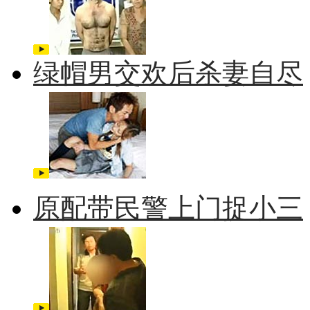
绿帽男交欢后杀妻自尽
原配带民警上门捉小三