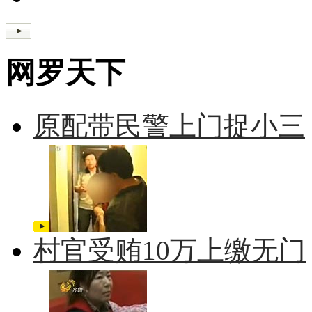
网罗天下
原配带民警上门捉小三
村官受贿10万上缴无门