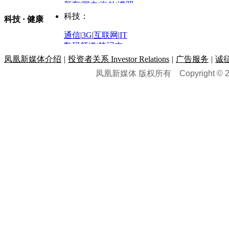
股票：
时尚：
新车
|
国内
|
海外
|
谍照
购车
|
导购
|
试驾
|
图解
科技：
NBA
|
CBA
|
大局观
科技 · 健康
炒股大赛
|
图解资金流向
时装
|
美容
|
美体
|
论坛
文化
|
人文
|
酷车
|
游记
中超
|
国际足球
|
图片
投资观察
|
龙虎榜点评
化妆品库
|
试用中心
通信
|
3G
|
互联网
|
IT
用车
|
专栏
|
二手车
黑马追踪
|
明星分析师
情感
|
奢侈品
|
图片
数码频道
|
笔记本
历史：
赛事
|
城市站
|
经销商
时尚品牌库
科技专题
|
探索
论坛
|
报价库
|
图片库
凤凰新媒体介绍
|
投资者关系 Investor Relations
|
广告服务
|
诚
理财：
轶闻秘档
|
历史映像室
凤凰新媒体 版权所有
Copyright © 20
健康：
历史专题
|
民间说史
城市：
基金
|
理财
|
银行
|
保险
外汇
|
期货
|
黄金
养生
|
食疗
|
心理
|
疾病
文化：
对话
|
专栏
|
城市之星
收藏
|
职场
热点
|
论坛
|
找大夫
陕西
|
河南
|
广州
|
重庆
文化时评
|
文坛往事
图库
|
百科
|
疾病查询
青岛
|
福州
|
厦门
|
宁波
房产：
人文轶闻
|
文化热点
专题
|
卡路里计算器
辽宁
|
山东
|
天津
视频
|
健康无小事
资讯
|
政策
|
市场
|
专题
教育：
旅游：
高清大图
|
豪宅
|
家居
建筑
|
风水
|
访谈
|
置业
高考
|
公务员
|
考研
百家迹忆
|
全球GO
|
专题
房企
|
曝光
|
新盘
|
公寓
育人者
|
教育投诉
游中感动
|
红酒美食
别墅
|
商业
|
旅游
|
海外
出境游
|
国内游
|
周边游
养老
|
热帖
|
宅男宅女
列国志
|
九州记
|
浮生闲
景点大全
|
高清大图