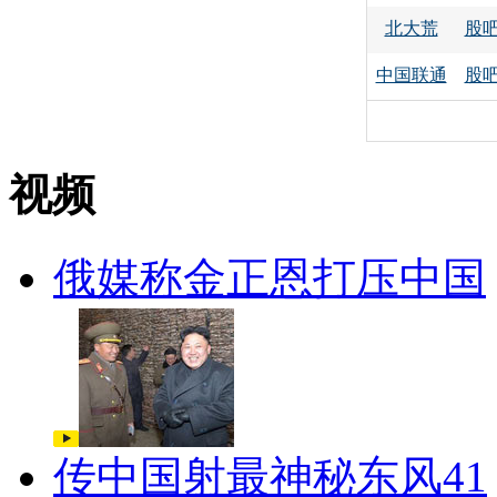
北大荒
股
中国联通
股
视频
俄媒称金正恩打压中国
传中国射最神秘东风41