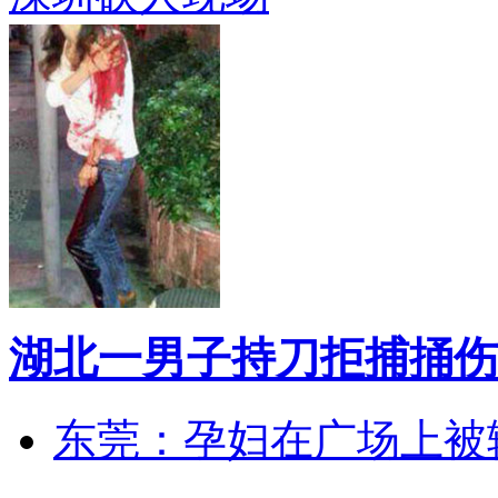
湖北一男子持刀拒捕捅伤
东莞：孕妇在广场上被辅