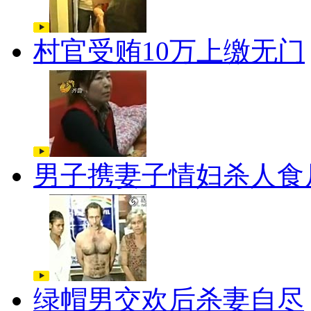
村官受贿10万上缴无门
男子携妻子情妇杀人食
绿帽男交欢后杀妻自尽