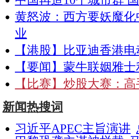
黄怒波：西方要妖魔化
业
【港股】
比亚迪香港电
【要闻】
蒙牛联姻雅士
【比赛】
炒股大赛：高手
新闻热搜词
习近平APEC主旨演讲