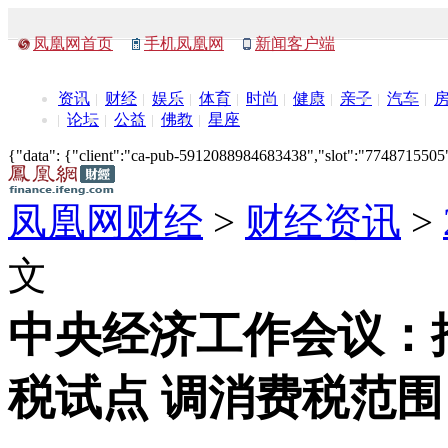
凤凰网首页
手机凤凰网
新闻客户端
资讯
财经
娱乐
体育
时尚
健康
亲子
汽车
论坛
公益
佛教
星座
{"data": {"client":"ca-pub-5912088984683438","slot":"7748715505"},
凤凰网财经
>
财经资讯
>
文
中央经济工作会议：
税试点 调消费税范围