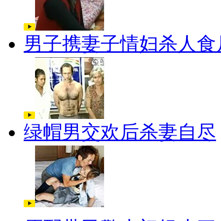
男子携妻子情妇杀人食
绿帽男交欢后杀妻自尽