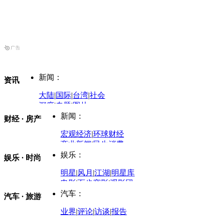
新闻：
资讯
大陆
|
国际
|
台湾
|
社会
深度
|
专题
|
图片
中国政要资料库
新闻：
财经 · 房产
评论：
宏观经济
|
环球财经
商业新闻
|
民生消费
时事开讲
娱乐：
娱乐 · 时尚
评论：
军事：
明星
|
风月
|
江湖
|
明星库
商业评论
|
宏观分析
电影
|
百步穿影
|
观影团
防务观察
|
防务写真
金融观察
|
财知道
星座
|
塔罗
|
演出
汽车：
汽车 · 旅游
中国军情
|
环球军情
外媒视角
凤凰网·非常道
|
星光邦
业界
|
评论
|
访谈
|
报告
体育：