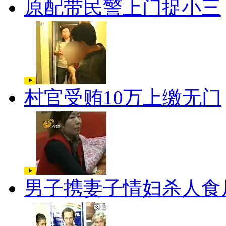
原配带民警上门捉小三
村官受贿10万上缴无门
男子携妻子情妇杀人食