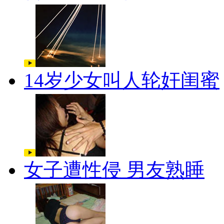
14岁少女叫人轮奸闺蜜
女子遭性侵 男友熟睡