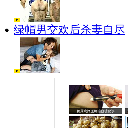
绿帽男交欢后杀妻自尽
糖尿病降血糖稳血糖秘诀