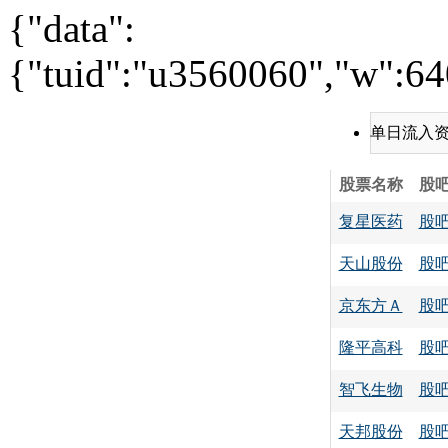
{"data":
{"tuid":"u3560060","w":640
单日流入
股票名称
股
复星医药
股
天山股份
股
京东方Ａ
股
隆平高科
股
智飞生物
股
天邦股份
股