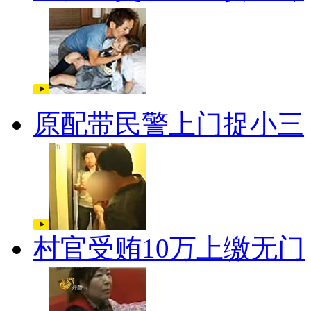
原配带民警上门捉小三
村官受贿10万上缴无门