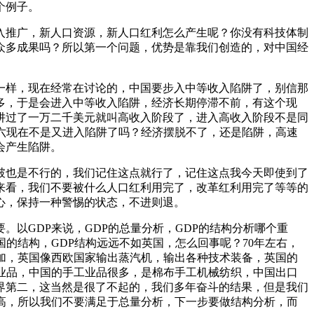
个例子。
入推广，新人口资源，新人口红利怎么产生呢？你没有科技体制
众多成果吗？所以第一个问题，优势是靠我们创造的，对中国经
一样，现在经常在讨论的，中国要步入中等收入陷阱了，别信那
多，于是会进入中等收入陷阱，经济长期停滞不前，有这个现
阱过了一万二千美元就叫高收入阶段了，进入高收入阶段不是同
六现在不是又进入陷阱了吗？经济摆脱不了，还是陷阱，高速
会产生陷阱。
破也是不行的，我们记住这点就行了，记住这点我今天即使到了
来看，我们不要被什么人口红利用完了，改革红利用完了等等的
心，保持一种警惕的状态，不进则退。
以GDP来说，GDP的总量分析，GDP的结构分析哪个重
国的结构，GDP结构远远不如英国，怎么回事呢？70年左右，
增加，英国像西欧国家输出蒸汽机，输出各种技术装备，英国的
业品，中国的手工业品很多，是棉布手工机械纺织，中国出口
界第二，这当然是很了不起的，我们多年奋斗的结果，但是我们
高，所以我们不要满足于总量分析，下一步要做结构分析，而