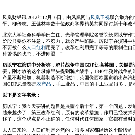
凤凰财经讯 2012年12月16日，由凤凰网与
凤凰卫视
联合举办的
平、柳传志、王健林等数十位政商学界精英共同探讨新十年改
北京大学社会科学学部主任、光华管理学院名誉院长厉以宁作
阶段只要你不注意，不努力，就会产生陷阱。厉以宁在演讲中
不要被什么
人口红利
用完了，改革红利用完了等等的限制住自
种警惕的状态，不进则退。”
厉以宁在演讲中分析称，鸦片战争中国GDP远高英国，关键是
要，刚才放的这个录像里头提到鸦片战争，1840年鸦片战争的
产量不断增加，机器制造不断增加，英国像西欧国家输出蒸汽
国GDP总量都是
农产品
，手工业品，中国的手工业品很多，是
以下是文字实录：
厉以宁：我今天要讲的题目是展望今后十年，第一个问题，发
越来越少了，第三改革红利，原有的改革措施，作用已经发挥
移了，这个观点是不正确的，任何时代任何国家，它都有当时
以人口来说，人口红利是必然的，很多国家都经历这个阶段的