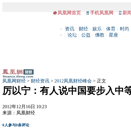
凤凰网首页
手机凤凰网
新
资讯
财经
娱乐
体育
时尚
论坛
公益
佛教
星座
凤凰网财经
>
财经资讯
>
2012凤凰财经峰会
> 正文
厉以宁：有人说中国要步入中等
2012年12月16日 10:23
来源：
凤凰财经
0
人参与
0
条评论