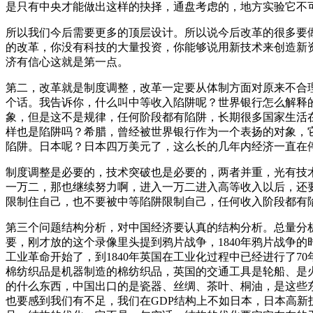
是只有中央才能做出这样的抉择，通盘考虑的，地方实验它不
所以我们今后需要更多的顶层设计。所以说今后改革的很多要
的改革，你没有科技的大量投资，你能够说用新技术来创造新
济有信心这就是第一点。
第二，改革就是制度调整，改革一定要从体制方面对原来不合
个话。我告诉你，什么叫中等收入陷阱呢？世界银行怎么解释的
象，但是这不是规律，任何阶段都有陷阱，长期很多国家生活
样也是陷阱吗？希腊，曾经被世界银行作为一个表扬的对象，
陷阱。日本呢？日本四万美元了，这么长的几年内经济一直在
制度调整是必要的，技术突破也是必要的，两者并重，光有技
一万二，那也继续努力啊，进入一万二进入高等收入以后，还
限制住自己，也不要被中等陷阱限制自己，任何收入阶段都有
第三个问题结构分析，对中国经济要认真的结构分析。总量分析
要，刚才放的这个录像里头提到鸦片战争，1840年鸦片战争的
工业革命开始了，到1840年英国在工业化过程中已经进行了
棉纺织品是机器制造的棉纺织品，英国的交通工具是轮船、是
的什么东西，中国出口的是瓷器、丝绸、茶叶、桐油，是这些
也要感到我们有不足，我们在GDP结构上不如日本，日本高