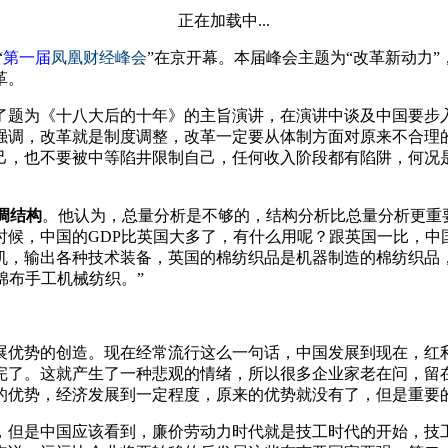
正在加载中...
“
第一届
凤凰财经峰会
”在京开幕。本届峰会主题为“改革新动力
革。
了题为《十八大后的十年》的主旨演讲，在演讲中谈及中国要步
强调，改革就是制度调整，改革一定要从体制方面对原来不合理的
己，也不要被中等陷井限制自己，任何收入阶段都有陷阱，何况
调结构
。他认为，总量分析是不够的，结构分析比总量分析更重要
时候，中国的GDP比英国大多了，有什么用呢？跟英国一比，中国
机，输出各种技术装备，英国的棉纺织品是机器制造的棉纺织品
棉布手工机械纺织。”
展优势的创造。现在经常流行这么一句话，中国发展到现在，红
完了。这就产生了一种悲观的情绪，所以很多企业家老在问，留
的优势，经济发展到一定程度，原来的优势就没有了，但是重要
，但是中国应该看到，廉价劳动力时代就是技工时代的开始，技