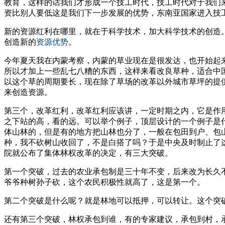
教育，这样的话我们才形成一个技工时代，技工时代对于我们
资比别人要低这是我们下一步发展的优势，东南亚国家进入技
新的资源红利在哪里，就在于科学技术，加大科学技术的创造
创造新的
资源优势
。
今年夏天我在内蒙考察，内蒙的草业现在是很发达，也开始起
所以才加上一些乱七八糟的东西，这样来看改良草种，适合中
以这个草的周期要长，现在除了草场的改革以外城市草坪的提
来创造资源。
第三个，改革红利，改革红利应该讲，一定时期之内，它是作
之下站的高，看的远。可以举个例子，顶层设计的一个例子是什
体山林的，但是有的地方把山林也分了，一般在包田到户、包
种，我不砍树山收回了，不是白搭了吗？于是中央及时制止了这个
院就公布了集体林权改革的决定，有三大突破。
第一个突破，过去的农业承包制是三十年不变，后来改为长久不
爷爷种树孙子砍，这个农民积极性就高了，这是第一个。
第二个突破是什么呢？就是林地可以抵押，可以转让。这个突
还有第三个突破，林权承包到谁，有的专家建议，承包到村，