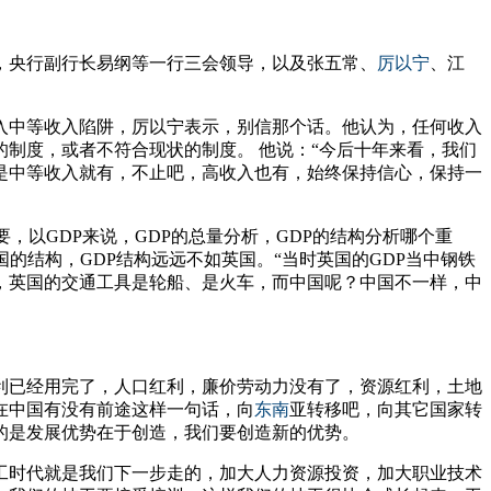
”，央行副行长易纲等一行三会领导，以及张五常、
厉以宁
、江
入中等收入陷阱，厉以宁表示，别信那个话。他认为，任何收入
制度，或者不符合现状的制度。 他说：“今后十年来看，我们
是中等收入就有，不止吧，高收入也有，始终保持信心，保持一
，以GDP来说，GDP的总量分析，GDP的结构分析哪个重
的结构，GDP结构远远不如英国。“当时英国的GDP当中钢铁
，英国的交通工具是轮船、是火车，而中国呢？中国不一样，中
利已经用完了，人口红利，廉价劳动力没有了，资源红利，土地
在中国有没有前途这样一句话，向
东南
亚转移吧，向其它国家转
的是发展优势在于创造，我们要创造新的优势。
工时代就是我们下一步走的，加大人力资源投资，加大职业技术