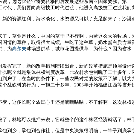
来说，远远比企业将要转移的后发展这些东南亚国家要强。第二
工时代，我们要向高级技工时代过渡，他进入高级技工过渡我们
。新的资源红利，海水淡化，水资源又可以了充足起来了；沙漠
来了，草业是什么，中国的草干吗不行啊，内蒙这么大的牧场，
国国情的草种，取得很大成绩。牛吃了这种草，奶水蛋白质含量
供，为
高尔夫
球场提供草，城市花园提供草，为什么？因为省水
用发挥完了，新的改革措施陆续出台，新的改革措施是顶层设计
么呢？就是集体林权制度改革，比农村承包制晚了二十多年，它
山到户了，在当时的条件下，一些农民对党的政策不了解，以为
乱砍树的行为，一拖二十多年。2003年开始福建江西等省开始
变，这多长呢？农民心里还是嘀嘀咕咕，不了解啊，这次林权改
破了，林地可以抵押来说，它就整个的这个林区经济就活了，林
承包到乡，承包到合作社，但是中央决策很明确，一竿子到底承