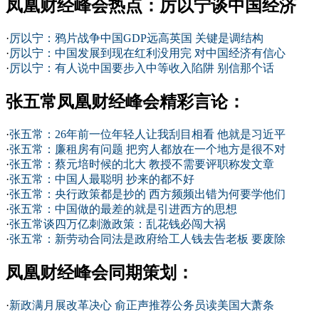
凤凰财经峰会热点：厉以宁谈中国经济
·
厉以宁：鸦片战争中国GDP远高英国 关键是调结构
·
厉以宁：中国发展到现在红利没用完 对中国经济有信心
·
厉以宁：有人说中国要步入中等收入陷阱 别信那个话
张五常凤凰财经峰会精彩言论：
·
张五常：26年前一位年轻人让我刮目相看 他就是习近平
·
张五常：廉租房有问题 把穷人都放在一个地方是很不对
·
张五常：蔡元培时候的北大 教授不需要评职称发文章
·
张五常：中国人最聪明 抄来的都不好
·
张五常：央行政策都是抄的 西方频频出错为何要学他们
·
张五常：中国做的最差的就是引进西方的思想
·
张五常谈四万亿刺激政策：乱花钱必闯大祸
·
张五常：新劳动合同法是政府给工人钱去告老板 要废除
凤凰财经峰会同期策划：
·
新政满月展改革决心 俞正声推荐公务员读美国大萧条