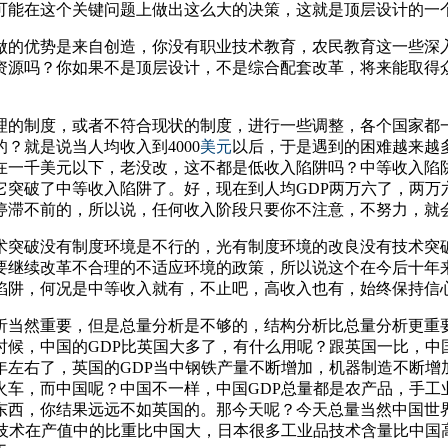
可能在这个关键问题上做出这么大的决策，这就是顶层设计的一
做的优势是来自创造，你没有职业技术教育，农民教育这一些深
资源吗？你如果不是顶层设计，不是综合配套改革，将来能取得
理的制度，或者不符合现状的制度，进行一些调整，各个国家都
？就是说当人均收入到4000
美元
以后，于是遇到的困难越来越
在一千美元以下，老没改，这不都是低收入陷阱吗？中等收入陷
它突破了中等收入陷阱了。好，现在到人均GDP两万六了，两万
停滞不前的，所以说，任何收入阶段只要你不注意，不努力，就
术突破没有制度环境是不行的，光有制度环境的改良没有技术突
要继续改革不合理的不适应环境的政策，所以说这个在今后十年
陷阱，何况是中等收入就有，不止吧，高收入也有，始终保持信
当然重要，但是总量分析是不够的，结构分析比总量分析更重要。
时候，中国的GDP比英国大多了，有什么用呢？跟英国一比，中
70年左右了，英国的GDP当中钢铁产量不断增加，机器制造不断
火车，而中国呢？中国不一样，中国GDP总量都是农产品，手工
东西，你结果远远不如英国的。那今天呢？今天总量当然中国世
新技术在产值中的比重比中国大，日本很多工业品技术含量比中国