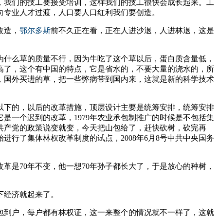
，我们的技工要接受培训，这样我们的技工很快会成长起来。工
向专业人才过渡，人口要人口红利我们要创造。
改造，
鄂尔多斯
前不久正在看，正在人进沙退，人进林退，这是
为什么草的质量不行，因为牛吃了这个草以后，蛋白质含量低，
高了，这个有中国的特点，它是省水的，不要大量的浇水的，所
，国外买进的草，把一些弊病带到国内来，这就是新的科学技术
以下的，以后的改革措施，顶层设计主要是统筹安排，统筹安排
是一个迟到的改革，1979年农业承包制推广的时候是不包括集
共产党的政策说变就变，今天把山包给了，赶快砍树，砍完再
进行了集体林权改革制度的试点，2008年6月8号中共中央国务
革是70年不变，他一想70年孙子都长大了，于是放心的种树，
下经济就起来了。
包到户，每户都有林权证，这一来整个的情况就不一样了，这就