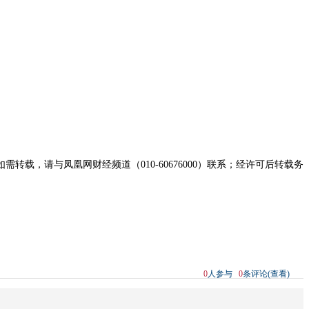
，请与凤凰网财经频道（010-60676000）联系；经许可后转载务
0
人参与
0
条评论(查看)