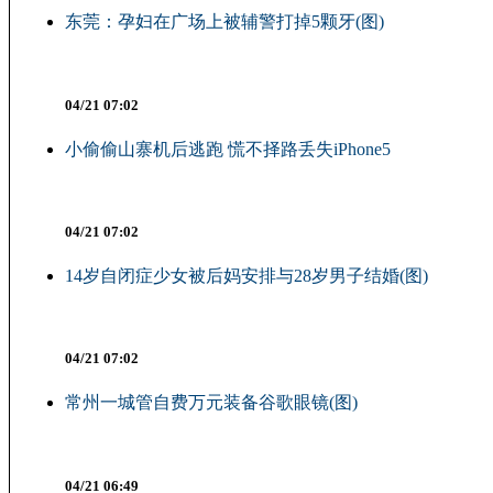
东莞：孕妇在广场上被辅警打掉5颗牙(图)
04/21 07:02
小偷偷山寨机后逃跑 慌不择路丢失iPhone5
04/21 07:02
14岁自闭症少女被后妈安排与28岁男子结婚(图)
04/21 07:02
常州一城管自费万元装备谷歌眼镜(图)
04/21 06:49