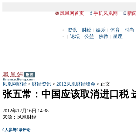
凤凰网首页
手机凤凰网
新
资讯
财经
娱乐
体育
时尚
论坛
公益
佛教
星座
凤凰网财经
>
财经资讯
>
2012凤凰财经峰会
> 正文
张五常：中国应该取消进口税 
2012年12月16日 14:38
来源：
凤凰财经
0
人参与
0
条评论