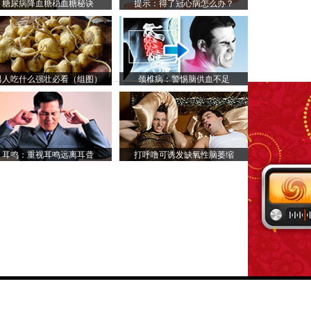
糖尿病降血糖稳血糖秘诀
提示：得了冠心病怎么办？
男人吃什么强壮必看（组图）
颈椎病：警惕脑供血不足
耳鸣：重视耳鸣远离耳聋
打呼噜可诱发缺氧性脑萎缩