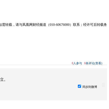
，请与凤凰网财经频道（010-60676000）联系；经许可后转载务
0
人参与
0
条评论(查看)
立。
同步到微博