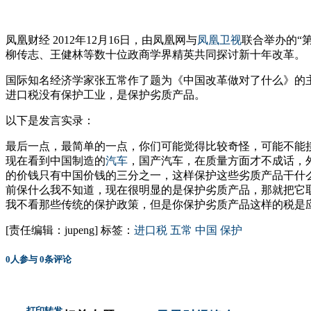
凤凰财经 2012年12月16日，由凤凰网与
凤凰卫视
联合举办的“
柳传志、王健林等数十位政商学界精英共同探讨新十年改革。
国际知名经济学家张五常作了题为《中国改革做对了什么》的
进口税没有保护工业，是保护劣质产品。
以下是发言实录：
最后一点，最简单的一点，你们可能觉得比较奇怪，可能不能
现在看到中国制造的
汽车
，国产汽车，在质量方面才不成话，
的价钱只有中国价钱的三分之一，这样保护这些劣质产品干什
前保什么我不知道，现在很明显的是保护劣质产品，那就把它
我不看那些传统的保护政策，但是你保护劣质产品这样的税是
[责任编辑：jupeng]
标签：
进口税
五常
中国
保护
0
人参与
0
条评论
打印
转发