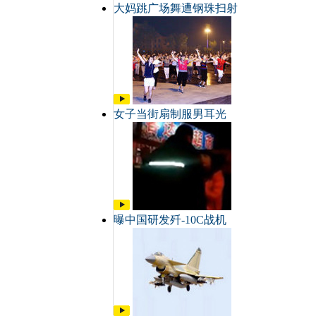
大妈跳广场舞遭钢珠扫射
女子当街扇制服男耳光
曝中国研发歼-10C战机