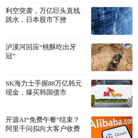
利空突袭，万亿巨头直线
跳水，日本股市下挫
泸溪河回应“桃酥吃出牙
冠”
SK海力士手握88万亿韩元
现金，爆买韩国债市
开源AI“免费午餐”结束？
阿里千问拟向大客户收费