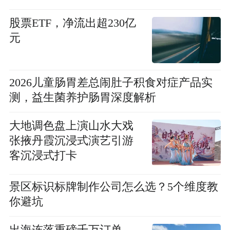
股票ETF，净流出超230亿
元
2026儿童肠胃差总闹肚子积食对症产品实
测，益生菌养护肠胃深度解析
大地调色盘上演山水大戏
张掖丹霞沉浸式演艺引游
客沉浸式打卡
景区标识标牌制作公司怎么选？5个维度教
你避坑
出海连落重磅千万订单，