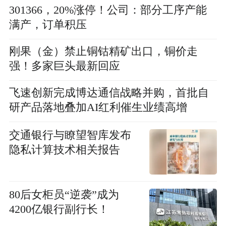
301366，20%涨停！公司：部分工序产能
满产，订单积压
刚果（金）禁止铜钴精矿出口，铜价走
强！多家巨头最新回应
飞速创新完成博达通信战略并购，首批自
研产品落地叠加AI红利催生业绩高增
交通银行与瞭望智库发布
隐私计算技术相关报告
80后女柜员“逆袭”成为
4200亿银行副行长！