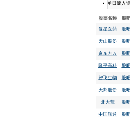
单日流入
股票名称
股
复星医药
股
天山股份
股
京东方Ａ
股
隆平高科
股
智飞生物
股
天邦股份
股
北大荒
股
中国联通
股