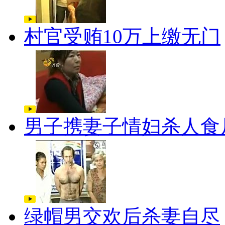
村官受贿10万上缴无门
男子携妻子情妇杀人食
绿帽男交欢后杀妻自尽