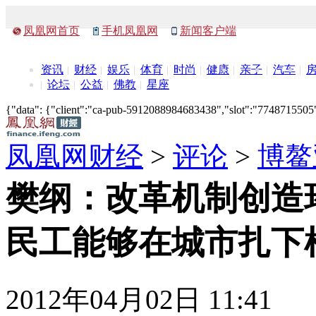
凤凰网首页
手机凤凰网
新闻客户端
资讯
财经
娱乐
体育
时尚
健康
亲子
汽车
论坛
公益
佛教
星座
{"data": {"client":"ca-pub-5912088984683438","slot":"7748715505"},
凤凰网财经
>
评论
>
博鳌
樊纲：改革机制创造
民工能够在城市扎下
2012年04月02日 11:41