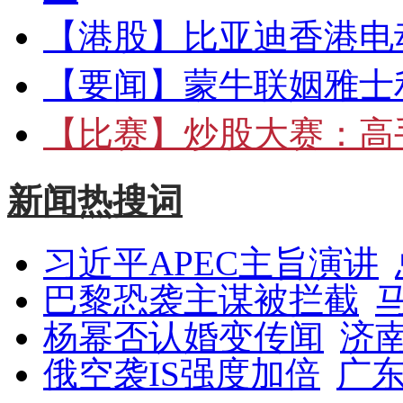
【港股】
比亚迪香港电
【要闻】
蒙牛联姻雅士
【比赛】
炒股大赛：高手
新闻热搜词
习近平APEC主旨演讲
巴黎恐袭主谋被拦截
杨幂否认婚变传闻
济
俄空袭IS强度加倍
广东