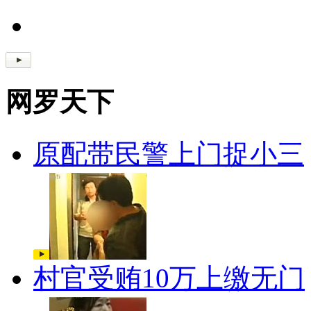
网罗天下
原配带民警上门捉小三
村官受贿10万上缴无门