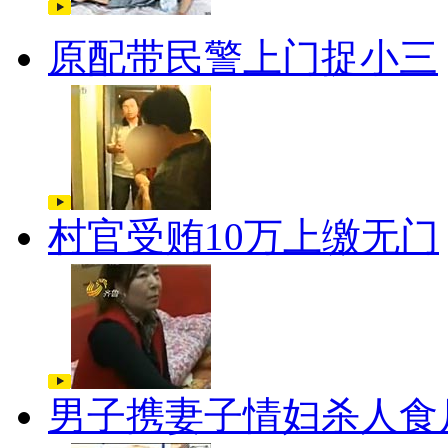
原配带民警上门捉小三
村官受贿10万上缴无门
男子携妻子情妇杀人食