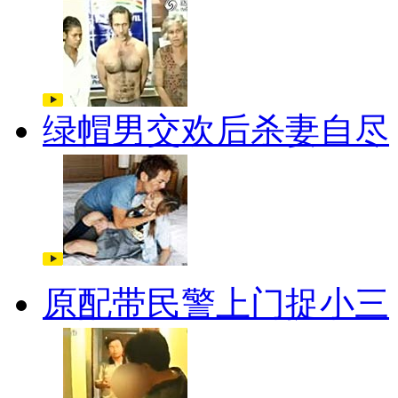
绿帽男交欢后杀妻自尽
原配带民警上门捉小三