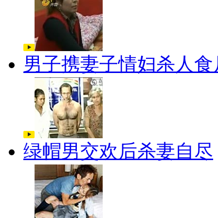
男子携妻子情妇杀人食
绿帽男交欢后杀妻自尽