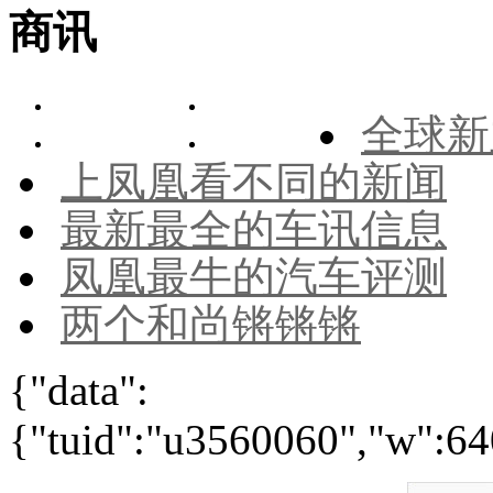
商讯
全球新
上凤凰看不同的新闻
最新最全的车讯信息
凤凰最牛的汽车评测
两个和尚锵锵锵
{"data":
{"tuid":"u3560060","w":640