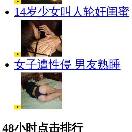
14岁少女叫人轮奸闺蜜
女子遭性侵 男友熟睡
48小时点击排行