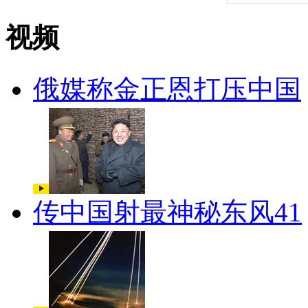
视频
俄媒称金正恩打压中国
传中国射最神秘东风41