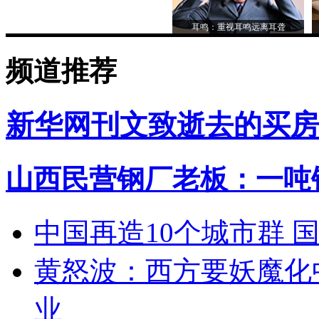
耳鸣：重视耳鸣远离耳聋
频道推荐
新华网刊文致逝去的买房
山西民营钢厂老板：一吨钢
中国再造10个城市群 
黄怒波：西方要妖魔化
业