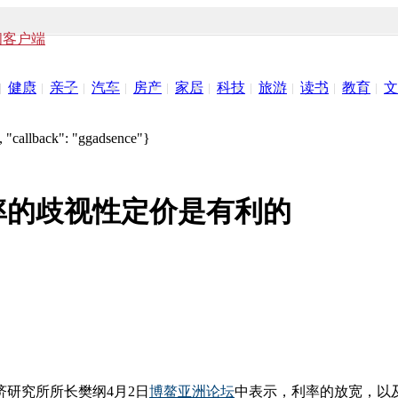
闻客户端
健康
亲子
汽车
房产
家居
科技
旅游
读书
教育
文
 "callback": "ggadsence"}
率的歧视性定价是有利的
研究所所长樊纲4月2日
博鳌亚洲论坛
中表示，利率的放宽，以