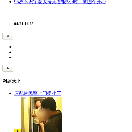
95岁不识字老太每天看报2小时：就图个开心
04/21 11:28
网罗天下
原配带民警上门捉小三