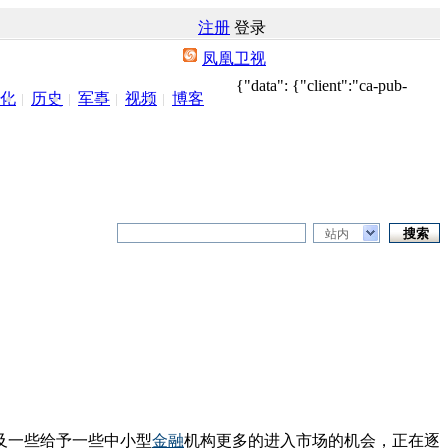
注册
登录
凤凰卫视
{"data": {"client":"ca-pub-
化
历史
军事
视频
博客
站内
及一些给予一些中小型
金融
机构更多的进入市场的机会，正在逐