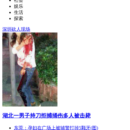
社会
娱乐
生活
探索
深圳砍人现场
湖北一男子持刀拒捕捅伤多人被击毙
东莞：孕妇在广场上被辅警打掉5颗牙(图)