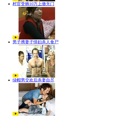
村官受贿10万上缴无门
男子携妻子情妇杀人食尸
绿帽男交欢后杀妻自尽