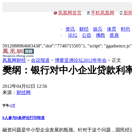
凤凰网首页
手机凤凰网
新
资讯
财经
娱乐
体育
时尚
论坛
公益
佛教
星座
5912088984683438","slot":"7748715505"}, "script": "ggadsence.js",
凤凰网财经
>
会议报道
>
博鳌亚洲论坛2012年年会
> 正文
樊纲：银行对中小企业贷款利
2012年04月02日 12:56
来源：
财经网
T
字号:
|
T
0
人参与
0
条评论
打印
转发
融资问题是中小型企业发展的瓶颈。针对于这个问题，国民经济