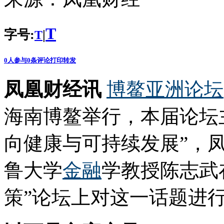
T
字号:
|
T
0
人参与
0
条评论
打印
转发
凤凰财经讯
博鳌亚洲论坛
海南博鳌举行，本届论坛
向健康与可持续发展”，
鲁大学
金融
学教授陈志武
策”论坛上对这一话题进