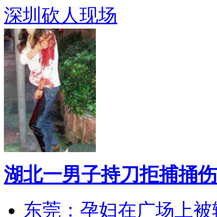
深圳砍人现场
湖北一男子持刀拒捕捅伤
东莞：孕妇在广场上被辅