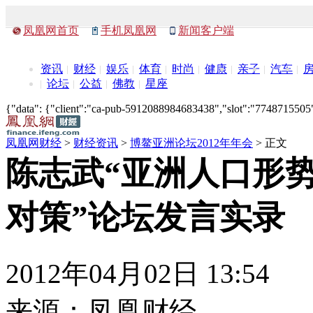
凤凰网首页
手机凤凰网
新闻客户端
资讯
财经
娱乐
体育
时尚
健康
亲子
汽车
论坛
公益
佛教
星座
{"data": {"client":"ca-pub-5912088984683438","slot":"7748715505"},
凤凰网财经
>
财经资讯
>
博鳌亚洲论坛2012年年会
> 正文
陈志武“亚洲人口形
对策”论坛发言实录
2012年04月02日 13:54
来源：
凤凰财经