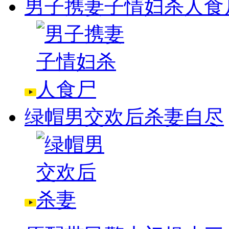
男子携妻子情妇杀人食
绿帽男交欢后杀妻自尽