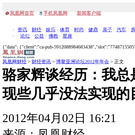
凤凰网首页
手机凤凰网
新闻客户端
资讯
财经
娱乐
体育
时尚
健康
亲子
汽车
论坛
公益
佛教
星座
{"data": {"client":"ca-pub-5912088984683438","slot":"7748715505"},
凤凰网财经
>
财经资讯
>
博鳌亚洲论坛2012年年会
> 正文
骆家辉谈经历：我总
现些几乎没法实现的
2012年04月02日 16:21
来源：
凤凰财经