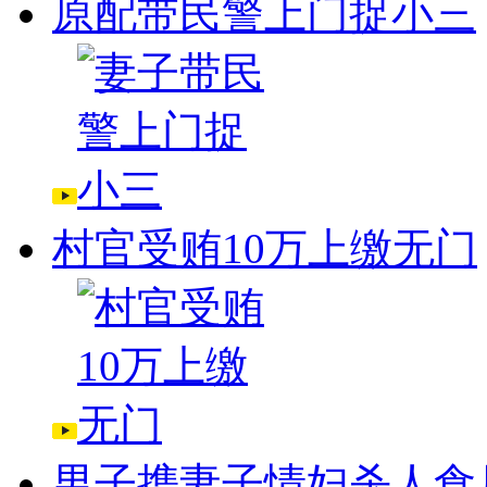
原配带民警上门捉小三
村官受贿10万上缴无门
男子携妻子情妇杀人食