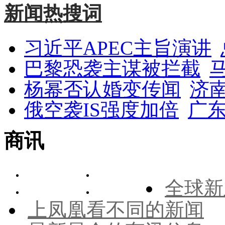
新闻热搜词
习近平APEC主旨演讲
巴黎恐袭主谋被拦截
杨幂否认婚变传闻
济
俄空袭IS强度加倍
广东
商讯
全球新
上凤凰看不同的新闻