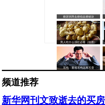
糖尿病降血糖稳血糖秘诀
男人吃什么强壮必看（组图）
耳鸣：重视耳鸣远离耳聋
频道推荐
新华网刊文致逝去的买房