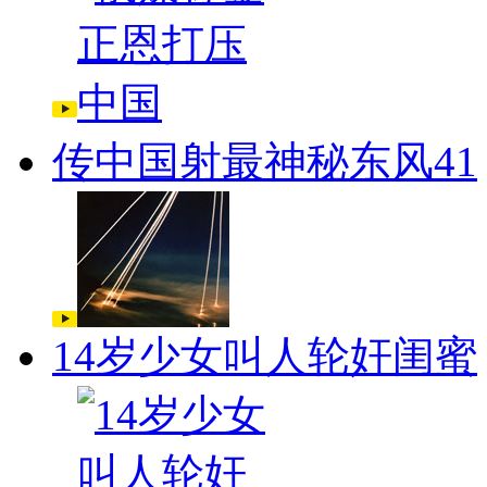
传中国射最神秘东风41
14岁少女叫人轮奸闺蜜