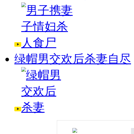
绿帽男交欢后杀妻自尽