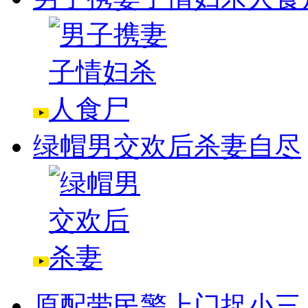
绿帽男交欢后杀妻自尽
原配带民警上门捉小三