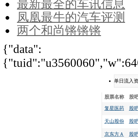
最新最全的车讯信息
凤凰最牛的汽车评测
两个和尚锵锵锵
{"data":
{"tuid":"u3560060","w":640
单日流入
股票名称
股
复星医药
股
天山股份
股
京东方Ａ
股