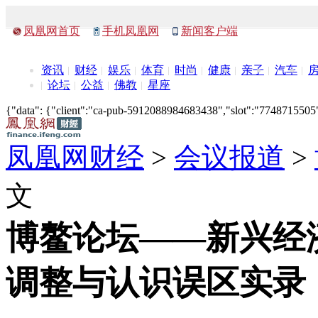
凤凰网首页
手机凤凰网
新闻客户端
资讯
财经
娱乐
体育
时尚
健康
亲子
汽车
论坛
公益
佛教
星座
{"data": {"client":"ca-pub-5912088984683438","slot":"7748715505"},
凤凰网财经
>
会议报道
>
文
博鳌论坛——新兴经
调整与认识误区实录