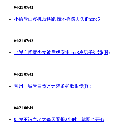
04/21 07:02
小偷偷山寨机后逃跑 慌不择路丢失iPhone5
04/21 07:02
14岁自闭症少女被后妈安排与28岁男子结婚(图)
04/21 07:02
常州一城管自费万元装备谷歌眼镜(图)
04/21 06:49
95岁不识字老太每天看报2小时：就图个开心