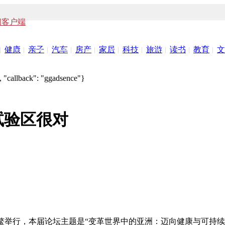
闻客户端
健康
亲子
汽车
房产
家居
科技
旅游
读书
教育
文
 "callback": "ggadsence"}
试验区很对
海南博鳌举行，本届论坛主题是“变革世界中的亚洲：迈向健康与可持