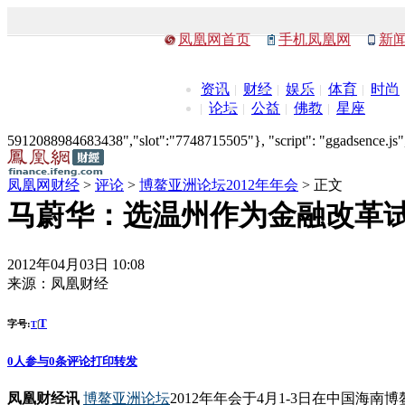
凤凰网首页
手机凤凰网
新
资讯
财经
娱乐
体育
时尚
论坛
公益
佛教
星座
5912088984683438","slot":"7748715505"}, "script": "ggadsence.js",
凤凰网财经
>
评论
>
博鳌亚洲论坛2012年年会
> 正文
马蔚华：选温州作为金融改革
2012年04月03日 10:08
来源：
凤凰财经
T
字号:
|
T
0
人参与
0
条评论
打印
转发
凤凰财经讯
博鳌亚洲论坛
2012年年会于4月1-3日在中国