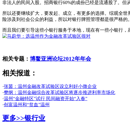
非法人的民间入股。招商银行60%的成份已经是流通股了。但
所以还要继续扩大，要发起、成立，有更多的选择。综观全世
险涉及到社会公众的利益，所以对银行牌照管理都是很严格的
而且我们要引导这些小银行服务于本地，现在有一些小银行，
相关专题：
博鳌亚洲论坛2012年年会
相关报道：
·
张茵：温州金融改革试验区设立利好小微企业
·
樊纲：温州金融综合改革试验区将逐步推进利率市场化
·
温州“金融特区”试行 民间融资开始“入春”
·
创富温州和“贫血”温州
更多>>
银行业