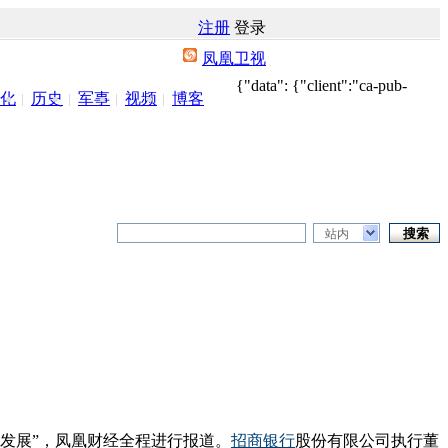
注册
登录
凤凰卫视
{"data": {"client":"ca-pub-
化
历史
军事
视频
博客
站内
续发展”，凤凰财经全程进行报道。
招商银行
股份有限公司执行董