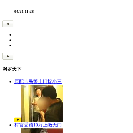
04/21 11:28
网罗天下
原配带民警上门捉小三
村官受贿10万上缴无门