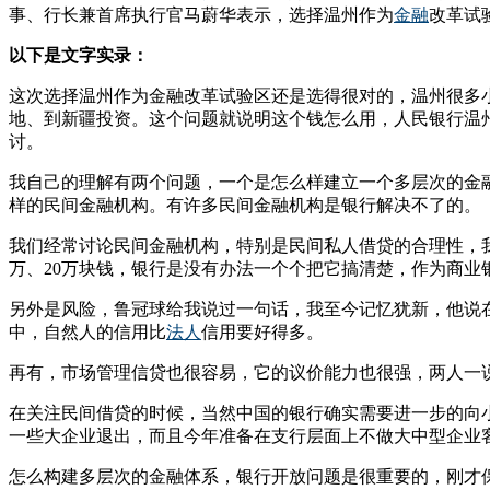
事、行长兼首席执行官马蔚华表示，选择温州作为
金融
改革试
以下是文字实录：
这次选择温州作为金融改革试验区还是选得很对的，温州很多
地、到新疆投资。这个问题就说明这个钱怎么用，人民银行温州
讨。
我自己的理解有两个问题，一个是怎么样建立一个多层次的金
样的民间金融机构。有许多民间金融机构是银行解决不了的。
我们经常讨论民间金融机构，特别是民间私人借贷的合理性，
万、20万块钱，银行是没有办法一个个把它搞清楚，作为商
另外是风险，鲁冠球给我说过一句话，我至今记忆犹新，他说
中，自然人的信用比
法人
信用要好得多。
再有，市场管理信贷也很容易，它的议价能力也很强，两人一
在关注民间借贷的时候，当然中国的银行确实需要进一步的向
一些大企业退出，而且今年准备在支行层面上不做大中型企业
怎么构建多层次的金融体系，银行开放问题是很重要的，刚才保