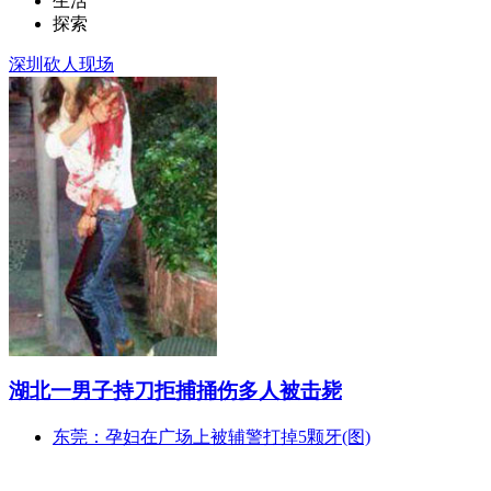
生活
探索
深圳砍人现场
湖北一男子持刀拒捕捅伤多人被击毙
东莞：孕妇在广场上被辅警打掉5颗牙(图)