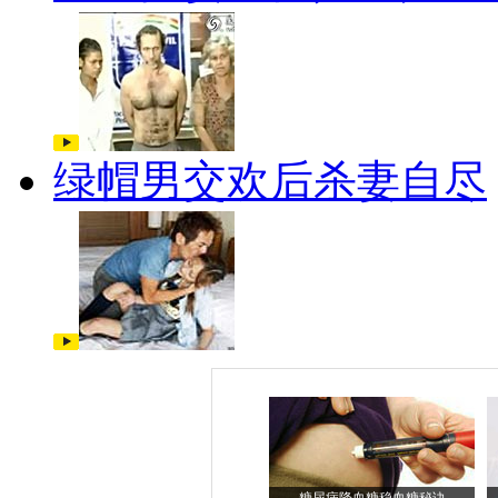
绿帽男交欢后杀妻自尽