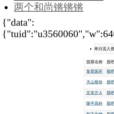
两个和尚锵锵锵
{"data":
{"tuid":"u3560060","w":640
单日流入
股票名称
股
复星医药
股
天山股份
股
京东方Ａ
股
隆平高科
股