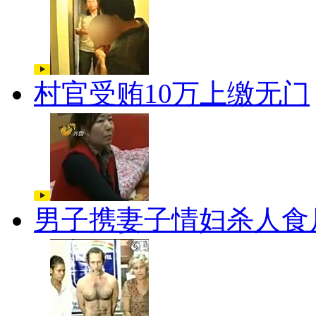
村官受贿10万上缴无门
男子携妻子情妇杀人食