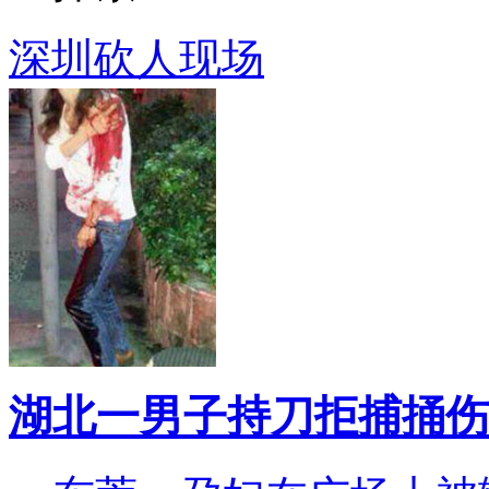
深圳砍人现场
湖北一男子持刀拒捕捅伤