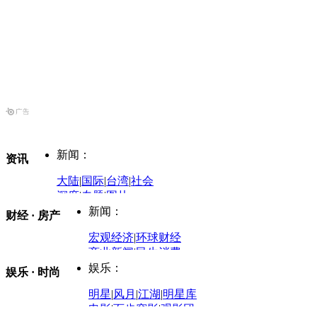
新闻：
资讯
大陆
|
国际
|
台湾
|
社会
深度
|
专题
|
图片
中国政要资料库
新闻：
财经 · 房产
评论：
宏观经济
|
环球财经
商业新闻
|
民生消费
时事开讲
娱乐：
娱乐 · 时尚
评论：
军事：
明星
|
风月
|
江湖
|
明星库
商业评论
|
宏观分析
电影
|
百步穿影
|
观影团
防务观察
|
防务写真