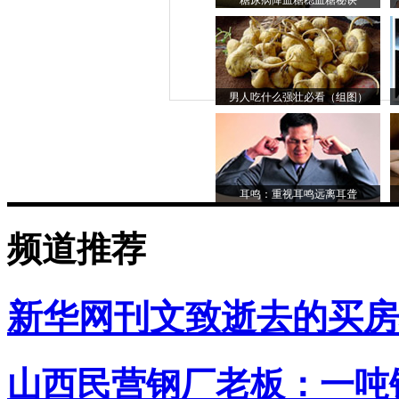
糖尿病降血糖稳血糖秘诀
男人吃什么强壮必看（组图）
耳鸣：重视耳鸣远离耳聋
频道推荐
新华网刊文致逝去的买房
山西民营钢厂老板：一吨钢