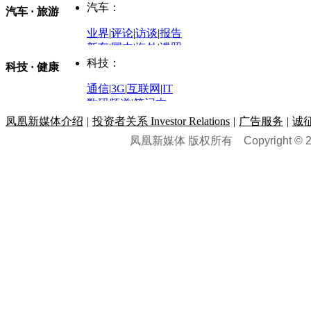
金融观察
|
财知道
星座
|
塔罗
|
演出
汽车：
汽车 · 旅游
中国军情
|
环球军情
外媒视角
凤凰网·非常道
|
星光邦
业界
|
评论
|
访谈
|
报告
体育：
股票：
时尚：
新车
|
国内
|
海外
|
谍照
购车
|
导购
|
试驾
|
图解
科技：
NBA
|
CBA
|
大局观
科技 · 健康
炒股大赛
|
图解资金流向
时装
|
美容
|
美体
|
论坛
文化
|
人文
|
酷车
|
游记
中超
|
国际足球
|
图片
投资观察
|
龙虎榜点评
化妆品库
|
试用中心
通信
|
3G
|
互联网
|
IT
用车
|
专栏
|
二手车
黑马追踪
|
明星分析师
情感
|
奢侈品
|
图片
数码频道
|
笔记本
历史：
赛事
|
城市站
|
经销商
时尚品牌库
科技专题
|
探索
论坛
|
报价库
|
图片库
凤凰新媒体介绍
|
投资者关系 Investor Relations
|
广告服务
|
诚
理财：
轶闻秘档
|
历史映像室
凤凰新媒体 版权所有
Copyright © 20
健康：
历史专题
|
民间说史
城市：
基金
|
理财
|
银行
|
保险
外汇
|
期货
|
黄金
养生
|
食疗
|
心理
|
疾病
文化：
对话
|
专栏
|
城市之星
收藏
|
职场
热点
|
论坛
|
找大夫
陕西
|
河南
|
广州
|
重庆
文化时评
|
文坛往事
图库
|
百科
|
疾病查询
青岛
|
福州
|
厦门
|
宁波
房产：
人文轶闻
|
文化热点
专题
|
卡路里计算器
辽宁
|
山东
|
天津
视频
|
健康无小事
资讯
|
政策
|
市场
|
专题
教育：
旅游：
高清大图
|
豪宅
|
家居
建筑
|
风水
|
访谈
|
置业
高考
|
公务员
|
考研
百家迹忆
|
全球GO
|
专题
房企
|
曝光
|
新盘
|
公寓
育人者
|
教育投诉
游中感动
|
红酒美食
别墅
|
商业
|
旅游
|
海外
出境游
|
国内游
|
周边游
养老
|
热帖
|
宅男宅女
列国志
|
九州记
|
浮生闲