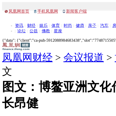
凤凰网首页
手机凤凰网
新闻客户端
资讯
财经
娱乐
体育
时尚
健康
亲子
汽车
论坛
公益
佛教
星座
{"data": {"client":"ca-pub-5912088984683438","slot":"7748715505"},
凤凰网财经
>
会议报道
>
文
图文：博鳌亚洲文化
长昂健