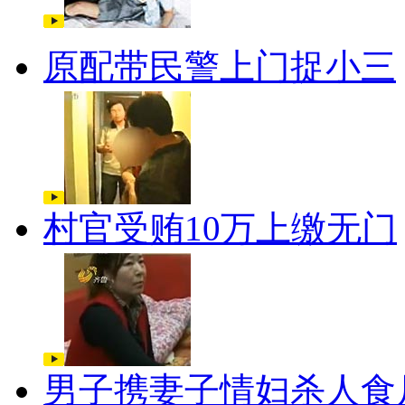
原配带民警上门捉小三
村官受贿10万上缴无门
男子携妻子情妇杀人食