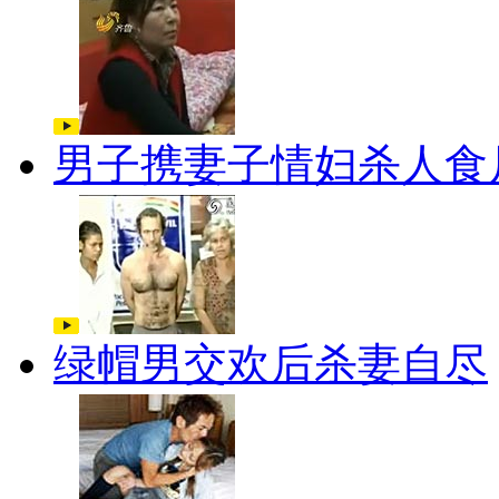
男子携妻子情妇杀人食
绿帽男交欢后杀妻自尽