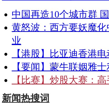
中国再造10个城市群 
黄怒波：西方要妖魔化
业
【港股】
比亚迪香港电
【要闻】
蒙牛联姻雅士
【比赛】
炒股大赛：高手
新闻热搜词