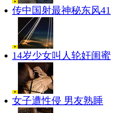
传中国射最神秘东风41
14岁少女叫人轮奸闺蜜
女子遭性侵 男友熟睡