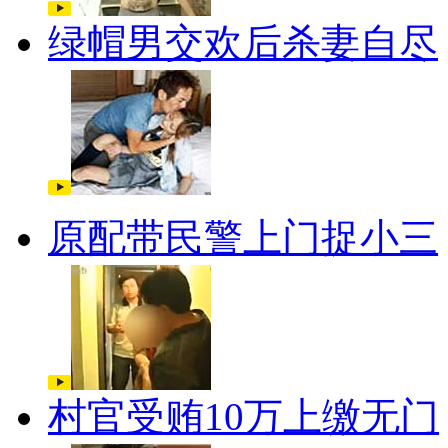
绿帽男交欢后杀妻自尽
原配带民警上门捉小三
村官受贿10万上缴无门