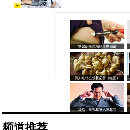
糖尿病降血糖稳血糖秘诀
男人吃什么强壮必看（组图）
耳鸣：重视耳鸣远离耳聋
频道推荐