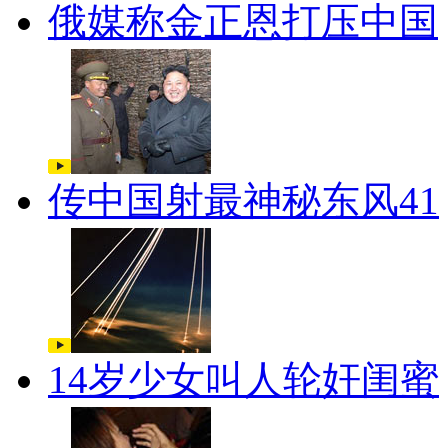
俄媒称金正恩打压中国
传中国射最神秘东风41
14岁少女叫人轮奸闺蜜