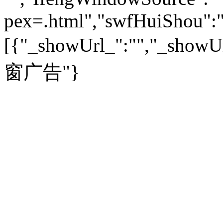
青岛
|
福州
|
厦门
|
宁波
房产：
人文轶闻
|
文化热点
专题
|
卡路里计算器
辽宁
|
山东
|
天津
pex=.html","swfHuiShou":""
视频
|
健康无小事
资讯
|
政策
|
市场
|
专题
教育：
旅游：
高清大图
|
豪宅
|
家居
[{"_showUrl_":"","_showUrl
建筑
|
风水
|
访谈
|
置业
高考
|
公务员
|
考研
百家迹忆
|
全球GO
|
专题
房企
|
曝光
|
新盘
|
公寓
育人者
|
教育投诉
游中感动
|
红酒美食
别墅
|
商业
|
旅游
|
海外
窗广告"}
出境游
|
国内游
|
周边游
养老
|
热帖
|
宅男宅女
列国志
|
九州记
|
浮生闲
景点大全
|
高清大图