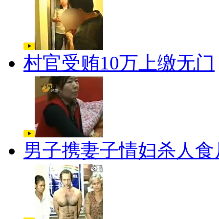
村官受贿10万上缴无门
男子携妻子情妇杀人食