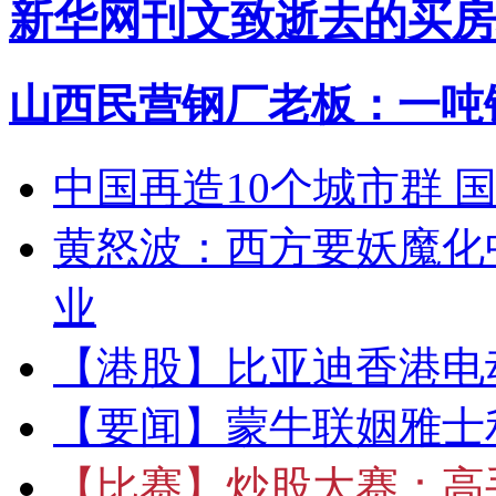
新华网刊文致逝去的买房
山西民营钢厂老板：一吨钢
中国再造10个城市群 
黄怒波：西方要妖魔化
业
【港股】
比亚迪香港电
【要闻】
蒙牛联姻雅士
【比赛】
炒股大赛：高手