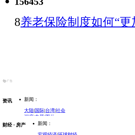
156453
8
养老保险制度如何“更
新闻：
资讯
大陆
|
国际
|
台湾
|
社会
深度
|
专题
|
图片
中国政要资料库
新闻：
财经 · 房产
评论：
宏观经济
|
环球财经