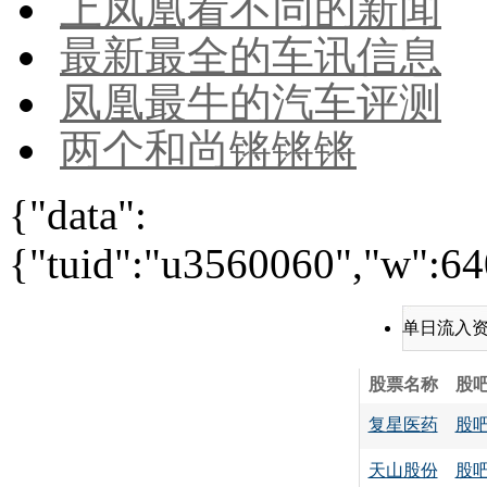
上凤凰看不同的新闻
最新最全的车讯信息
凤凰最牛的汽车评测
两个和尚锵锵锵
{"data":
{"tuid":"u3560060","w":640
单日流入
股票名称
股
复星医药
股
天山股份
股