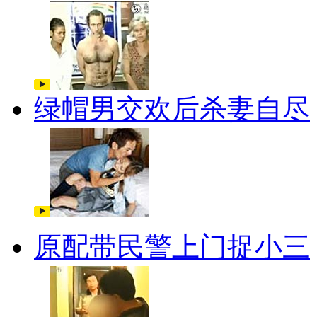
绿帽男交欢后杀妻自尽
原配带民警上门捉小三