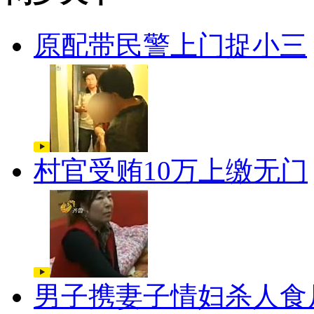
原配带民警上门捉小三
村官受贿10万上缴无门
男子携妻子情妇杀人食