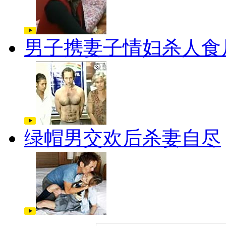
男子携妻子情妇杀人食
绿帽男交欢后杀妻自尽