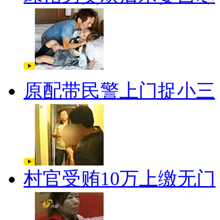
原配带民警上门捉小三
村官受贿10万上缴无门