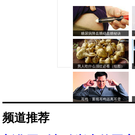
糖尿病降血糖稳血糖秘诀
男人吃什么强壮必看（组图）
耳鸣：重视耳鸣远离耳聋
频道推荐