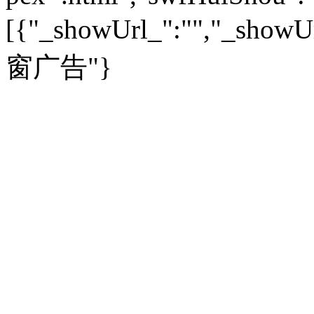
教育：
旅游：
高清大图
|
豪宅
|
家居
[{"_showUrl_":"","_showUrl
建筑
|
风水
|
访谈
|
置业
高考
|
公务员
|
考研
百家迹忆
|
全球GO
|
专题
房企
|
曝光
|
新盘
|
公寓
育人者
|
教育投诉
游中感动
|
红酒美食
别墅
|
商业
|
旅游
|
海外
窗广告"}
出境游
|
国内游
|
周边游
养老
|
热帖
|
宅男宅女
列国志
|
九州记
|
浮生闲
景点大全
|
高清大图