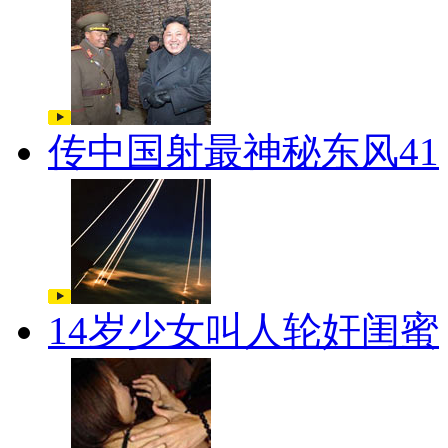
传中国射最神秘东风41
14岁少女叫人轮奸闺蜜