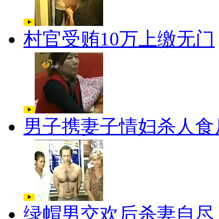
村官受贿10万上缴无门
男子携妻子情妇杀人食
绿帽男交欢后杀妻自尽