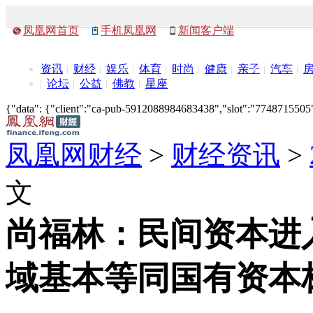
凤凰网首页
手机凤凰网
新闻客户端
资讯
财经
娱乐
体育
时尚
健康
亲子
汽车
论坛
公益
佛教
星座
{"data": {"client":"ca-pub-5912088984683438","slot":"7748715505"},
凤凰网财经
>
财经资讯
>
文
尚福林：民间资本进
域基本等同国有资本