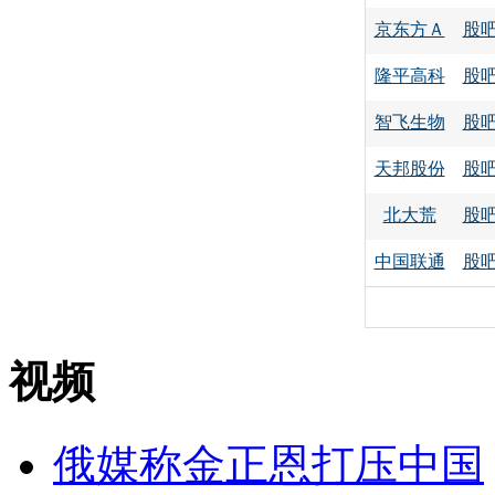
京东方Ａ
股
隆平高科
股
智飞生物
股
天邦股份
股
北大荒
股
中国联通
股
视频
俄媒称金正恩打压中国