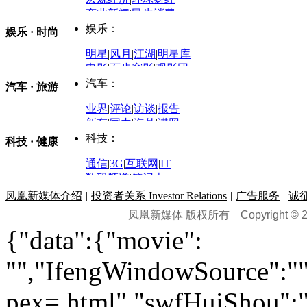
商业新闻
|
民生消费
时事开讲
娱乐：
娱乐 · 时尚
评论：
军事：
明星
|
风月
|
江湖
|
明星库
商业评论
|
宏观分析
电影
|
百步穿影
|
观影团
防务观察
|
防务写真
金融观察
|
财知道
星座
|
塔罗
|
演出
汽车：
汽车 · 旅游
中国军情
|
环球军情
外媒视角
凤凰网·非常道
|
星光邦
业界
|
评论
|
访谈
|
报告
体育：
股票：
时尚：
新车
|
国内
|
海外
|
谍照
购车
|
导购
|
试驾
|
图解
科技：
NBA
|
CBA
|
大局观
科技 · 健康
炒股大赛
|
图解资金流向
时装
|
美容
|
美体
|
论坛
文化
|
人文
|
酷车
|
游记
中超
|
国际足球
|
图片
投资观察
|
龙虎榜点评
化妆品库
|
试用中心
通信
|
3G
|
互联网
|
IT
用车
|
专栏
|
二手车
黑马追踪
|
明星分析师
情感
|
奢侈品
|
图片
数码频道
|
笔记本
历史：
赛事
|
城市站
|
经销商
时尚品牌库
科技专题
|
探索
论坛
|
报价库
|
图片库
凤凰新媒体介绍
|
投资者关系 Investor Relations
|
广告服务
|
诚
理财：
轶闻秘档
|
历史映像室
凤凰新媒体 版权所有
Copyright © 20
健康：
历史专题
|
民间说史
城市：
基金
|
理财
|
银行
|
保险
{"data":{"movie":
外汇
|
期货
|
黄金
养生
|
食疗
|
心理
|
疾病
文化：
对话
|
专栏
|
城市之星
收藏
|
职场
热点
|
论坛
|
找大夫
陕西
|
河南
|
广州
|
重庆
"","IfengWindowSource":"",
文化时评
|
文坛往事
图库
|
百科
|
疾病查询
青岛
|
福州
|
厦门
|
宁波
房产：
人文轶闻
|
文化热点
专题
|
卡路里计算器
辽宁
|
山东
|
天津
pex=.html","swfHuiShou":""
视频
|
健康无小事
资讯
|
政策
|
市场
|
专题