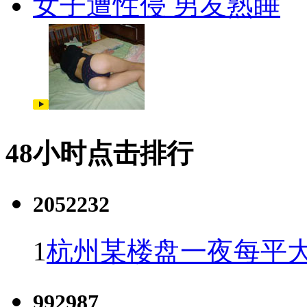
女子遭性侵 男友熟睡
48小时点击排行
2052232
1
杭州某楼盘一夜每平大
992987