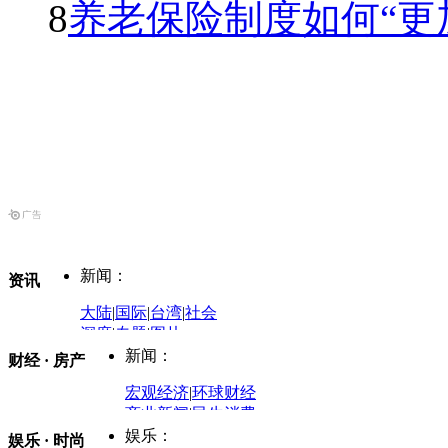
8
养老保险制度如何“更
新闻：
资讯
大陆
|
国际
|
台湾
|
社会
深度
|
专题
|
图片
中国政要资料库
新闻：
财经 · 房产
评论：
宏观经济
|
环球财经
商业新闻
|
民生消费
时事开讲
娱乐：
娱乐 · 时尚