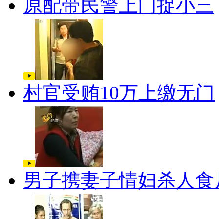
原配带民警上门捉小三
村官受贿10万上缴无门
男子携妻子情妇杀人食