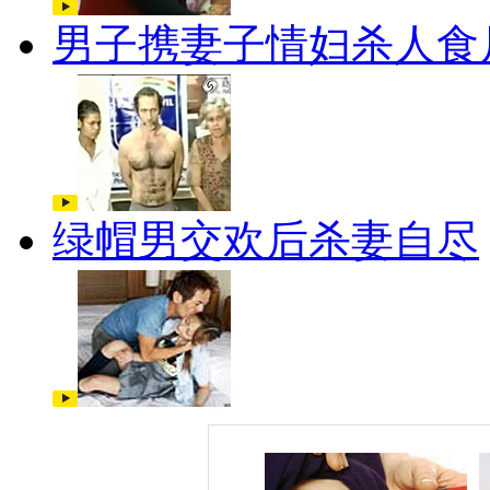
男子携妻子情妇杀人食
绿帽男交欢后杀妻自尽