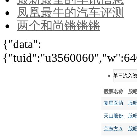
凤凰最牛的汽车评测
两个和尚锵锵锵
{"data":
{"tuid":"u3560060","w":640
单日流入
股票名称
股
复星医药
股
天山股份
股
京东方Ａ
股