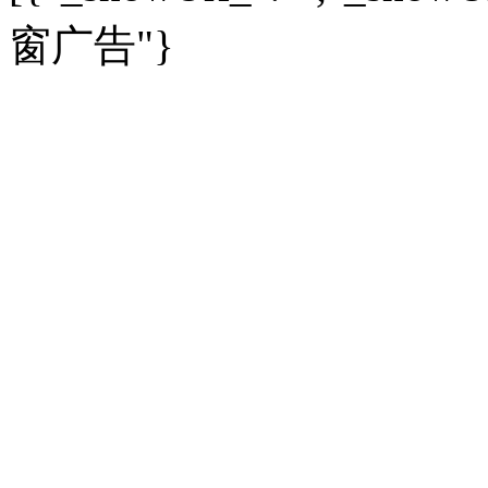
房企
|
曝光
|
新盘
|
公寓
育人者
|
教育投诉
游中感动
|
红酒美食
别墅
|
商业
|
旅游
|
海外
窗广告"}
出境游
|
国内游
|
周边游
养老
|
热帖
|
宅男宅女
列国志
|
九州记
|
浮生闲
景点大全
|
高清大图