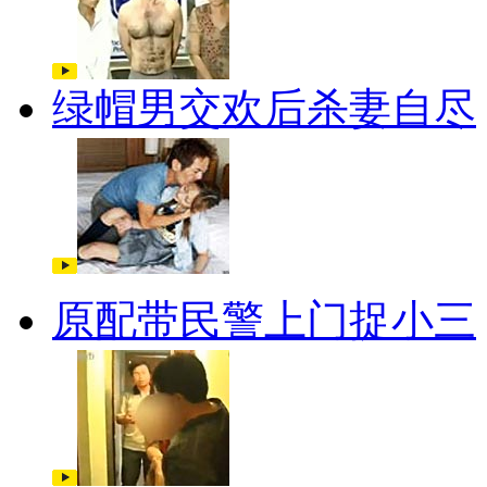
绿帽男交欢后杀妻自尽
原配带民警上门捉小三