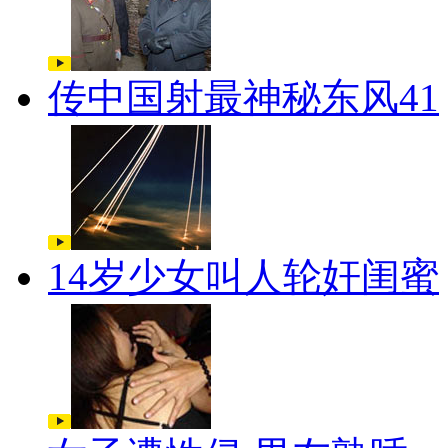
传中国射最神秘东风41
14岁少女叫人轮奸闺蜜