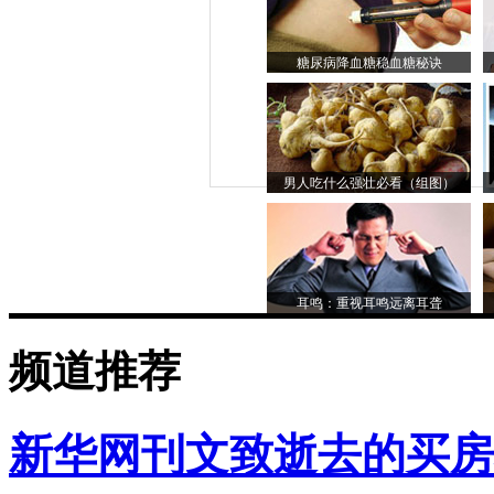
糖尿病降血糖稳血糖秘诀
男人吃什么强壮必看（组图）
耳鸣：重视耳鸣远离耳聋
频道推荐
新华网刊文致逝去的买房