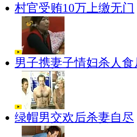
村官受贿10万上缴无门
男子携妻子情妇杀人食
绿帽男交欢后杀妻自尽