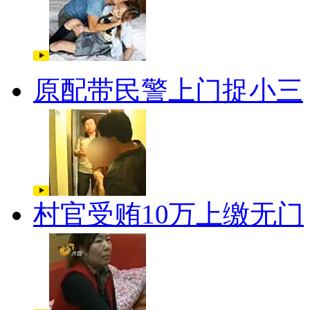
原配带民警上门捉小三
村官受贿10万上缴无门