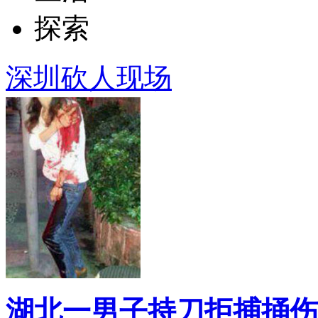
探索
深圳砍人现场
湖北一男子持刀拒捕捅伤