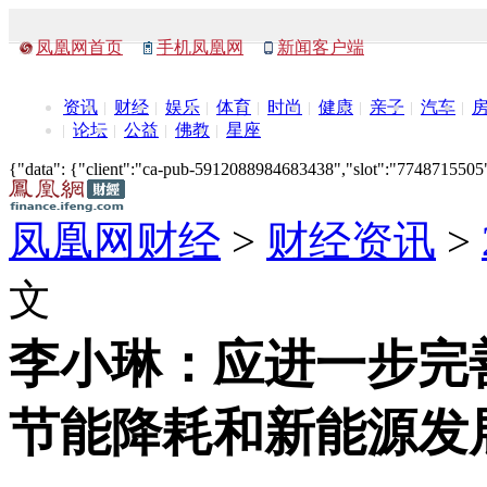
凤凰网首页
手机凤凰网
新闻客户端
资讯
财经
娱乐
体育
时尚
健康
亲子
汽车
论坛
公益
佛教
星座
{"data": {"client":"ca-pub-5912088984683438","slot":"7748715505"},
凤凰网财经
>
财经资讯
>
文
李小琳：应进一步完
节能降耗和新能源发