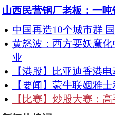
山西民营钢厂老板：一吨钢
中国再造10个城市群 
黄怒波：西方要妖魔化
业
【港股】
比亚迪香港电
【要闻】
蒙牛联姻雅士
【比赛】
炒股大赛：高手