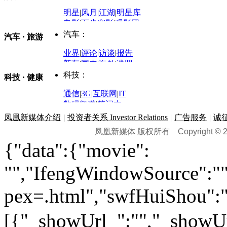
评论：
军事：
明星
|
风月
|
江湖
|
明星库
商业评论
|
宏观分析
电影
|
百步穿影
|
观影团
防务观察
|
防务写真
金融观察
|
财知道
星座
|
塔罗
|
演出
汽车：
汽车 · 旅游
中国军情
|
环球军情
外媒视角
凤凰网·非常道
|
星光邦
业界
|
评论
|
访谈
|
报告
体育：
股票：
时尚：
新车
|
国内
|
海外
|
谍照
购车
|
导购
|
试驾
|
图解
科技：
NBA
|
CBA
|
大局观
科技 · 健康
炒股大赛
|
图解资金流向
时装
|
美容
|
美体
|
论坛
文化
|
人文
|
酷车
|
游记
中超
|
国际足球
|
图片
投资观察
|
龙虎榜点评
化妆品库
|
试用中心
通信
|
3G
|
互联网
|
IT
用车
|
专栏
|
二手车
黑马追踪
|
明星分析师
情感
|
奢侈品
|
图片
数码频道
|
笔记本
历史：
赛事
|
城市站
|
经销商
时尚品牌库
科技专题
|
探索
论坛
|
报价库
|
图片库
凤凰新媒体介绍
|
投资者关系 Investor Relations
|
广告服务
|
诚
理财：
轶闻秘档
|
历史映像室
凤凰新媒体 版权所有
Copyright © 20
健康：
历史专题
|
民间说史
城市：
基金
|
理财
|
银行
|
保险
{"data":{"movie":
外汇
|
期货
|
黄金
养生
|
食疗
|
心理
|
疾病
文化：
对话
|
专栏
|
城市之星
收藏
|
职场
热点
|
论坛
|
找大夫
陕西
|
河南
|
广州
|
重庆
"","IfengWindowSource":"",
文化时评
|
文坛往事
图库
|
百科
|
疾病查询
青岛
|
福州
|
厦门
|
宁波
房产：
人文轶闻
|
文化热点
专题
|
卡路里计算器
辽宁
|
山东
|
天津
pex=.html","swfHuiShou":""
视频
|
健康无小事
资讯
|
政策
|
市场
|
专题
教育：
旅游：
高清大图
|
豪宅
|
家居
[{"_showUrl_":"","_showUrl
建筑
|
风水
|
访谈
|
置业
高考
|
公务员
|
考研
百家迹忆
|
全球GO
|
专题