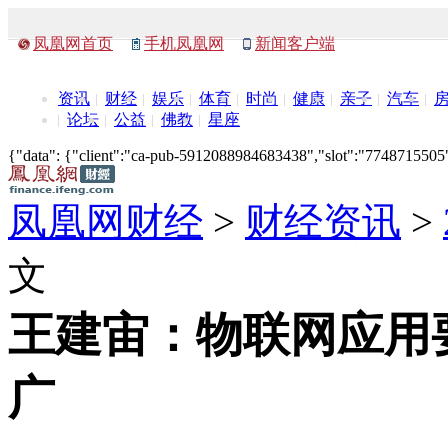
凤凰网首页
手机凤凰网
新闻客户端
资讯
财经
娱乐
体育
时尚
健康
亲子
汽车
论坛
公益
佛教
星座
{"data": {"client":"ca-pub-5912088984683438","slot":"7748715505"},
凤凰网财经
>
财经资讯
>
文
王建宙：物联网应用
广