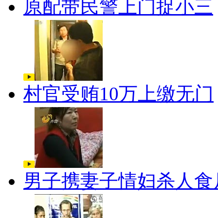
原配带民警上门捉小三
村官受贿10万上缴无门
男子携妻子情妇杀人食