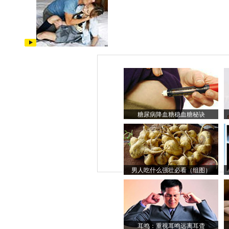
糖尿病降血糖稳血糖秘诀
男人吃什么强壮必看（组图）
耳鸣：重视耳鸣远离耳聋