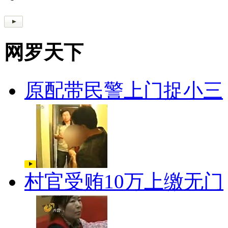
网罗天下
原配带民警上门捉小三
村官受贿10万上缴无门