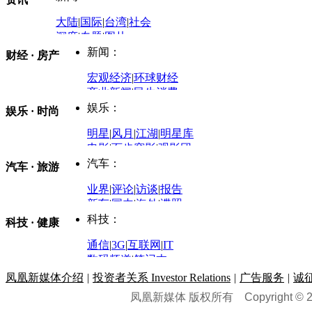
大陆
|
国际
|
台湾
|
社会
深度
|
专题
|
图片
中国政要资料库
新闻：
财经 · 房产
评论：
宏观经济
|
环球财经
商业新闻
|
民生消费
时事开讲
娱乐：
娱乐 · 时尚
评论：
军事：
明星
|
风月
|
江湖
|
明星库
商业评论
|
宏观分析
电影
|
百步穿影
|
观影团
防务观察
|
防务写真
金融观察
|
财知道
星座
|
塔罗
|
演出
汽车：
汽车 · 旅游
中国军情
|
环球军情
外媒视角
凤凰网·非常道
|
星光邦
业界
|
评论
|
访谈
|
报告
体育：
股票：
时尚：
新车
|
国内
|
海外
|
谍照
购车
|
导购
|
试驾
|
图解
科技：
NBA
|
CBA
|
大局观
科技 · 健康
炒股大赛
|
图解资金流向
时装
|
美容
|
美体
|
论坛
文化
|
人文
|
酷车
|
游记
中超
|
国际足球
|
图片
投资观察
|
龙虎榜点评
化妆品库
|
试用中心
通信
|
3G
|
互联网
|
IT
用车
|
专栏
|
二手车
黑马追踪
|
明星分析师
情感
|
奢侈品
|
图片
数码频道
|
笔记本
历史：
赛事
|
城市站
|
经销商
时尚品牌库
科技专题
|
探索
论坛
|
报价库
|
图片库
凤凰新媒体介绍
|
投资者关系 Investor Relations
|
广告服务
|
诚
理财：
轶闻秘档
|
历史映像室
凤凰新媒体 版权所有
Copyright © 20
健康：
历史专题
|
民间说史
城市：
基金
|
理财
|
银行
|
保险