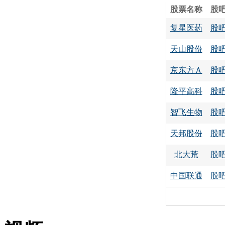
股票名称
股
复星医药
股
天山股份
股
京东方Ａ
股
隆平高科
股
智飞生物
股
天邦股份
股
北大荒
股
中国联通
股