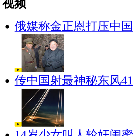
视频
俄媒称金正恩打压中国
传中国射最神秘东风41
14岁少女叫人轮奸闺蜜