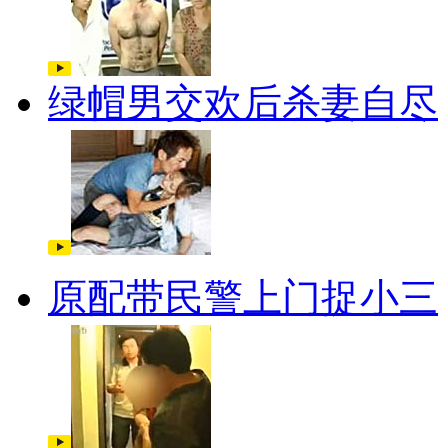
绿帽男交欢后杀妻自尽
原配带民警上门捉小三