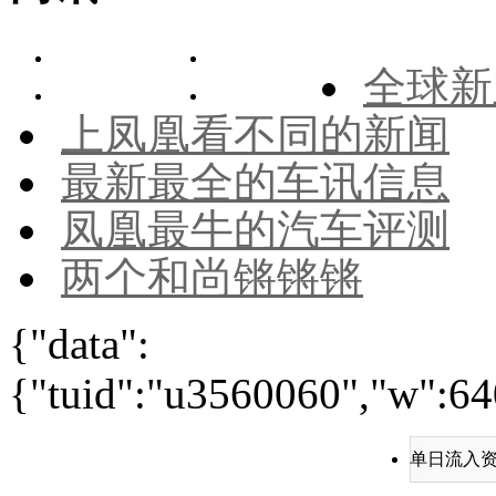
全球新
上凤凰看不同的新闻
最新最全的车讯信息
凤凰最牛的汽车评测
两个和尚锵锵锵
{"data":
{"tuid":"u3560060","w":640
单日流入