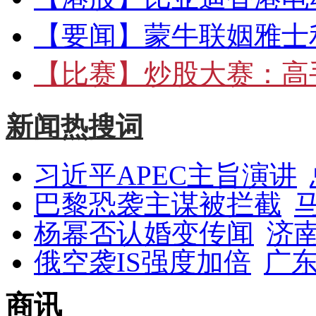
【要闻】
蒙牛联姻雅士
【比赛】
炒股大赛：高手
新闻热搜词
习近平APEC主旨演讲
巴黎恐袭主谋被拦截
杨幂否认婚变传闻
济
俄空袭IS强度加倍
广东
商讯