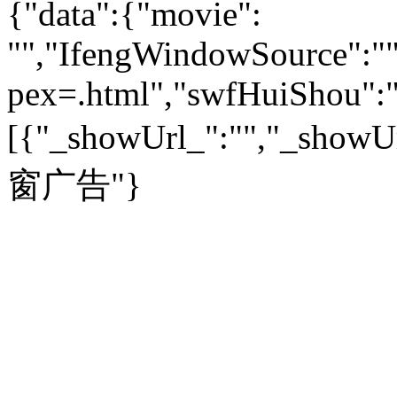
{"data":{"movie":
外汇
|
期货
|
黄金
养生
|
食疗
|
心理
|
疾病
文化：
对话
|
专栏
|
城市之星
收藏
|
职场
热点
|
论坛
|
找大夫
陕西
|
河南
|
广州
|
重庆
"","IfengWindowSource":"",
文化时评
|
文坛往事
图库
|
百科
|
疾病查询
青岛
|
福州
|
厦门
|
宁波
房产：
人文轶闻
|
文化热点
专题
|
卡路里计算器
辽宁
|
山东
|
天津
pex=.html","swfHuiShou":""
视频
|
健康无小事
资讯
|
政策
|
市场
|
专题
教育：
旅游：
高清大图
|
豪宅
|
家居
[{"_showUrl_":"","_showUrl
建筑
|
风水
|
访谈
|
置业
高考
|
公务员
|
考研
百家迹忆
|
全球GO
|
专题
房企
|
曝光
|
新盘
|
公寓
育人者
|
教育投诉
游中感动
|
红酒美食
别墅
|
商业
|
旅游
|
海外
窗广告"}
出境游
|
国内游
|
周边游
养老
|
热帖
|
宅男宅女
列国志
|
九州记
|
浮生闲
景点大全
|
高清大图