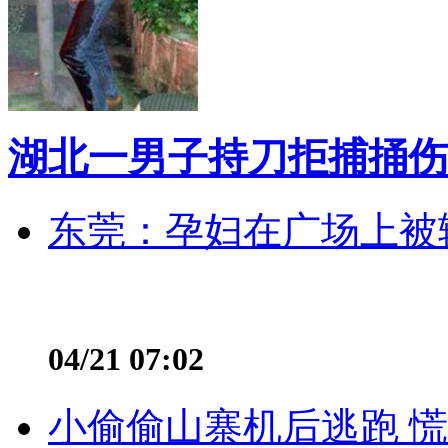
湖北一男子持刀拒捕捅伤
东莞：孕妇在广场上被辅
04/21 07:02
小偷偷山寨机后逃跑 慌不