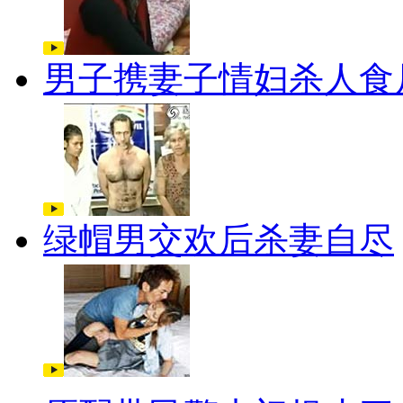
男子携妻子情妇杀人食
绿帽男交欢后杀妻自尽