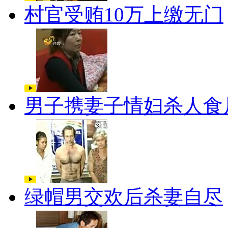
村官受贿10万上缴无门
男子携妻子情妇杀人食
绿帽男交欢后杀妻自尽