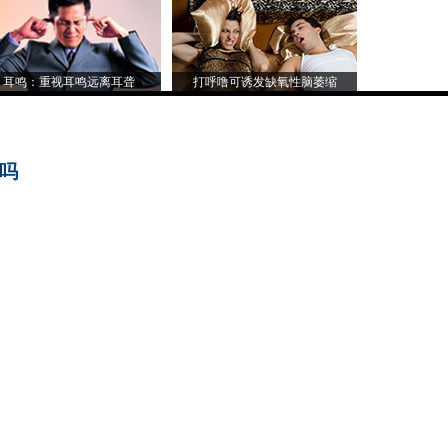
耳鸣：重视耳鸣远离耳聋
打呼噜可诱发缺氧性脑萎缩
京吗