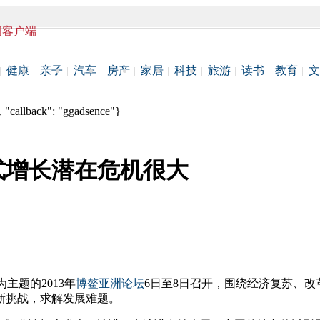
闻客户端
健康
亲子
汽车
房产
家居
科技
旅游
读书
教育
文
 "callback": "ggadsence"}
式增长潜在危机很大
主题的2013年
博鳌亚洲论坛
6日至8日召开，围绕经济复苏、改
新挑战，求解发展难题。