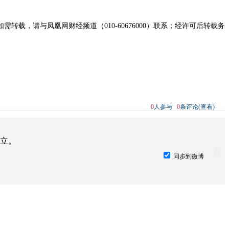
，请与凤凰网财经频道（010-60676000）联系；经许可后转载务
0
人参与
0
条评论(查看)
立。
同步到微博