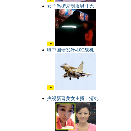
女子当街扇制服男耳光
曝中国研发歼-10C战机
央视新晋美女主播：清纯