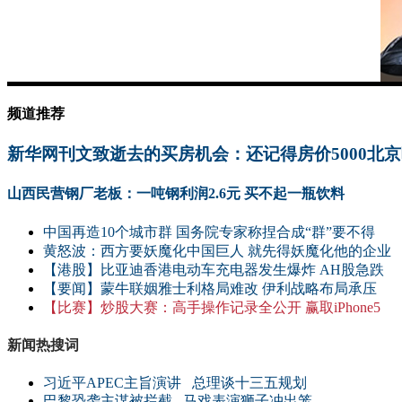
频道推荐
新华网刊文致逝去的买房机会：还记得房价5000北
山西民营钢厂老板：一吨钢利润2.6元 买不起一瓶饮料
中国再造10个城市群 国务院专家称捏合成“群”要不得
黄怒波：西方要妖魔化中国巨人 就先得妖魔化他的企业
【港股】
比亚迪香港电动车充电器发生爆炸 AH股急跌
【要闻】
蒙牛联姻雅士利格局难改 伊利战略布局承压
【比赛】
炒股大赛：高手操作记录全公开 赢取iPhone5
新闻热搜词
习近平APEC主旨演讲
总理谈十三五规划
巴黎恐袭主谋被拦截
马戏表演狮子冲出笼