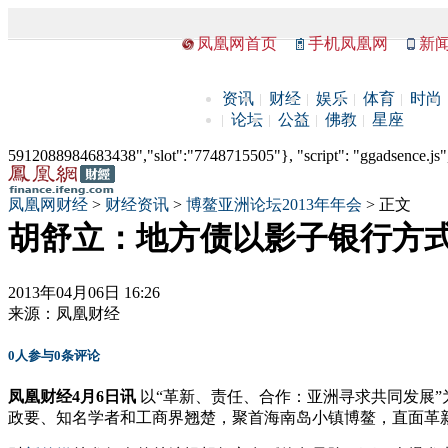
凤凰网首页
手机凤凰网
新
资讯
财经
娱乐
体育
时尚
论坛
公益
佛教
星座
5912088984683438","slot":"7748715505"}, "script": "ggadsence.js",
凤凰网财经
>
财经资讯
>
博鳌亚洲论坛2013年年会
> 正文
胡舒立：地方债以影子银行方
2013年04月06日 16:26
来源：
凤凰财经
0
人参与
0
条评论
凤凰财经4月6日讯
以“革新、责任、合作：亚洲寻求共同发展”为
政要、知名学者和工商界翘楚，聚首海南岛小镇博鳌，直面革