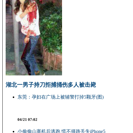
湖北一男子持刀拒捕捅伤多人被击毙
东莞：孕妇在广场上被辅警打掉5颗牙(图)
04/21 07:02
小偷偷山寨机后逃跑 慌不择路丢失iPhone5