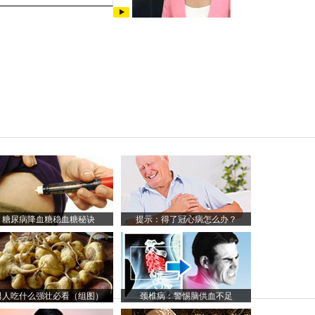
糖尿病降血糖稳血糖秘诀
提示：得了冠心病怎么办？
男人吃什么强壮必看（组图）
颈椎病：警惕脑供血不足