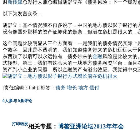
财
新传媒
总发行人兼总编辑胡舒立在《债务风险：下一个爆发
以下为发言实录：
胡舒立：基本情况我不再多说了，中国的地方债以影子银行的
没有像国外那样的资产证券化的链条，但潜在危机是很大的，我
这个问题比较明显从三个方面看：一是我们的债务情况实际上
个数字，因此是不透明的。我们知道债务带来的危机远远大于
东西跌了以后可以永远持有，债务带来的
金融
风险是比较大的
式转型。第三，我们有这么大的一块地方债务融资平台，而且
资产到小企业的问题，所以金融资产有溢出效应。我觉得中央
[责任编辑：huhj]
标签：
债务
增长
地方
偿付
0
人参与
0
条评论
打印
转发
相关专题：
博鳌亚洲论坛2013年年会