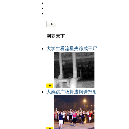
网罗天下
大学生看流星失踪成干尸
大妈跳广场舞遭钢珠扫射