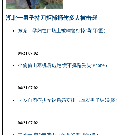
湖北一男子持刀拒捕捅伤多人被击毙
东莞：孕妇在广场上被辅警打掉5颗牙(图)
04/21 07:02
小偷偷山寨机后逃跑 慌不择路丢失iPhone5
04/21 07:02
14岁自闭症少女被后妈安排与28岁男子结婚(图)
04/21 07:02
常州一城管自费万元装备谷歌眼镜(图)