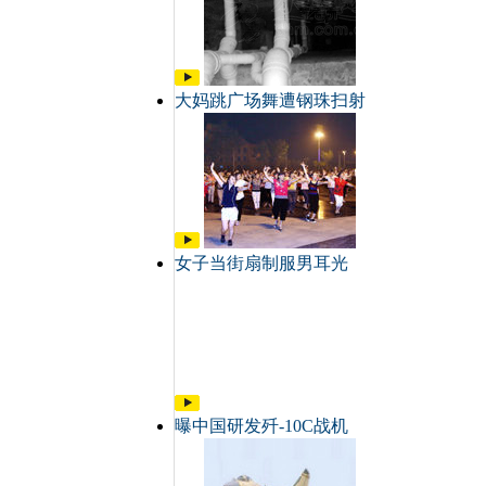
大妈跳广场舞遭钢珠扫射
女子当街扇制服男耳光
曝中国研发歼-10C战机