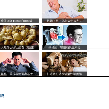
糖尿病降血糖稳血糖秘诀
提示：得了冠心病怎么办？
男人吃什么强壮必看（组图）
颈椎病：警惕脑供血不足
耳鸣：重视耳鸣远离耳聋
打呼噜可诱发缺氧性脑萎缩
京吗