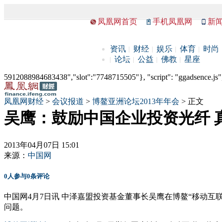
凤凰网首页
手机凤凰网
新
资讯
财经
娱乐
体育
时尚
论坛
公益
佛教
星座
5912088984683438","slot":"7748715505"}, "script": "ggadsence.js",
凤凰网财经
>
会议报道
>
博鳌亚洲论坛2013年年会
> 正文
吴鹰：鼓励中国企业投资光纤 
2013年04月07日 15:01
来源：
中国网
0
人参与
0
条评论
中国网4月7日讯 中泽嘉盟投资基金董事长吴鹰在博鳌“移动
问题。