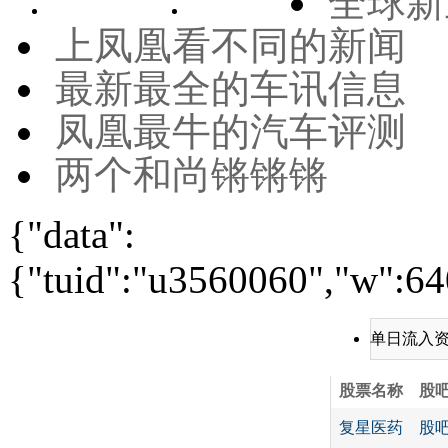
全球新
上凤凰看不同的新闻
最新最全的车讯信息
凤凰最牛的汽车评测
两个和尚锵锵锵
{"data":
{"tuid":"u3560060","w":640
单日流入
股票名称
股
复星医药
股