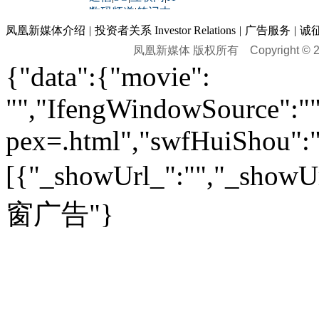
黑马追踪
|
明星分析师
情感
|
奢侈品
|
图片
数码频道
|
笔记本
历史：
赛事
|
城市站
|
经销商
时尚品牌库
科技专题
|
探索
论坛
|
报价库
|
图片库
凤凰新媒体介绍
|
投资者关系 Investor Relations
|
广告服务
|
诚
理财：
轶闻秘档
|
历史映像室
凤凰新媒体 版权所有
Copyright © 20
健康：
历史专题
|
民间说史
城市：
基金
|
理财
|
银行
|
保险
{"data":{"movie":
外汇
|
期货
|
黄金
养生
|
食疗
|
心理
|
疾病
文化：
对话
|
专栏
|
城市之星
收藏
|
职场
热点
|
论坛
|
找大夫
陕西
|
河南
|
广州
|
重庆
"","IfengWindowSource":"",
文化时评
|
文坛往事
图库
|
百科
|
疾病查询
青岛
|
福州
|
厦门
|
宁波
房产：
人文轶闻
|
文化热点
专题
|
卡路里计算器
辽宁
|
山东
|
天津
pex=.html","swfHuiShou":""
视频
|
健康无小事
资讯
|
政策
|
市场
|
专题
教育：
旅游：
高清大图
|
豪宅
|
家居
[{"_showUrl_":"","_showUrl
建筑
|
风水
|
访谈
|
置业
高考
|
公务员
|
考研
百家迹忆
|
全球GO
|
专题
房企
|
曝光
|
新盘
|
公寓
育人者
|
教育投诉
游中感动
|
红酒美食
别墅
|
商业
|
旅游
|
海外
窗广告"}
出境游
|
国内游
|
周边游
养老
|
热帖
|
宅男宅女
列国志
|
九州记
|
浮生闲
景点大全
|
高清大图