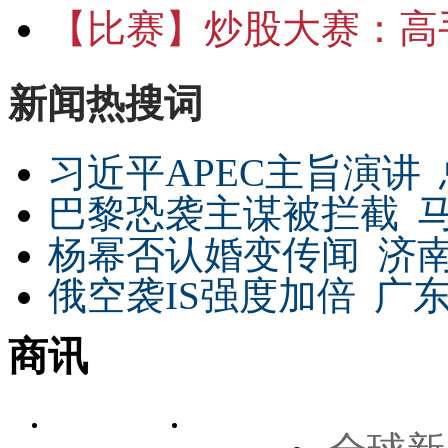
【比赛】
炒股大赛：高手
新闻热搜词
习近平APEC主旨演讲
巴黎恐袭主谋被拦截
杨幂否认婚变传闻
济
俄空袭IS强度加倍
广东
商讯