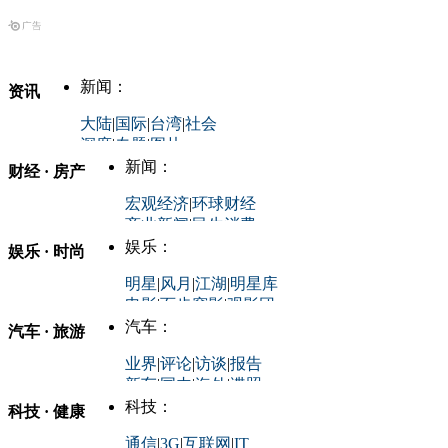
新闻：
资讯
大陆
|
国际
|
台湾
|
社会
深度
|
专题
|
图片
中国政要资料库
新闻：
财经 · 房产
评论：
宏观经济
|
环球财经
商业新闻
|
民生消费
时事开讲
娱乐：
娱乐 · 时尚
评论：
军事：
明星
|
风月
|
江湖
|
明星库
商业评论
|
宏观分析
电影
|
百步穿影
|
观影团
防务观察
|
防务写真
金融观察
|
财知道
星座
|
塔罗
|
演出
汽车：
汽车 · 旅游
中国军情
|
环球军情
外媒视角
凤凰网·非常道
|
星光邦
业界
|
评论
|
访谈
|
报告
体育：
股票：
时尚：
新车
|
国内
|
海外
|
谍照
购车
|
导购
|
试驾
|
图解
科技：
NBA
|
CBA
|
大局观
科技 · 健康
炒股大赛
|
图解资金流向
时装
|
美容
|
美体
|
论坛
文化
|
人文
|
酷车
|
游记
中超
|
国际足球
|
图片
投资观察
|
龙虎榜点评
化妆品库
|
试用中心
通信
|
3G
|
互联网
|
IT
用车
|
专栏
|
二手车