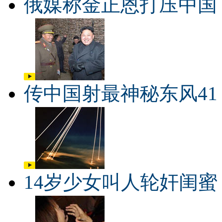
俄媒称金正恩打压中国
传中国射最神秘东风41
14岁少女叫人轮奸闺蜜