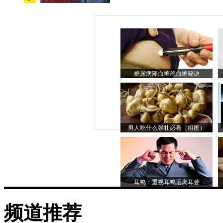
糖尿病降血糖稳血糖秘诀
男人吃什么强壮必看（组图）
耳鸣：重视耳鸣远离耳聋
频道推荐