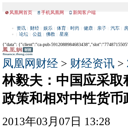
凤凰网首页
手机凤凰网
新闻客户端
资讯
财经
娱乐
体育
时尚
健康
亲子
汽车
论坛
公益
佛教
星座
{"data": {"client":"ca-pub-5912088984683438","slot":"7748715505"},
凤凰网财经
>
财经资讯
>
林毅夫：中国应采取
政策和相对中性货币
2013年03月07日 13:28