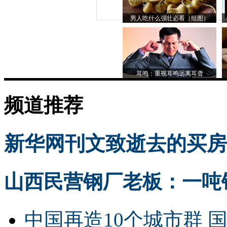
男人吃什么强壮必看（组图）
耳鸣：重视耳鸣远离耳聋
频道推荐
新华网刊文致逝去的买房
山西民营钢厂老板：一吨钢
中国再造10个城市群 