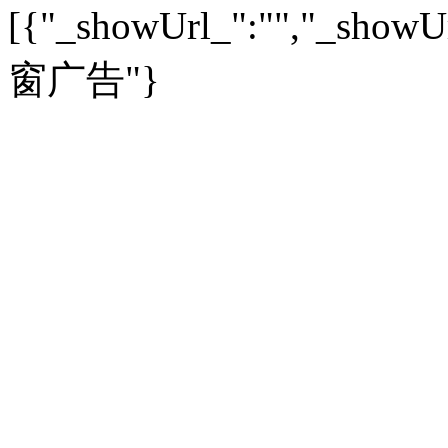
[{"_showUrl_":"","_showUrl
建筑
|
风水
|
访谈
|
置业
高考
|
公务员
|
考研
百家迹忆
|
全球GO
|
专题
房企
|
曝光
|
新盘
|
公寓
育人者
|
教育投诉
游中感动
|
红酒美食
别墅
|
商业
|
旅游
|
海外
窗广告"}
出境游
|
国内游
|
周边游
养老
|
热帖
|
宅男宅女
列国志
|
九州记
|
浮生闲
景点大全
|
高清大图