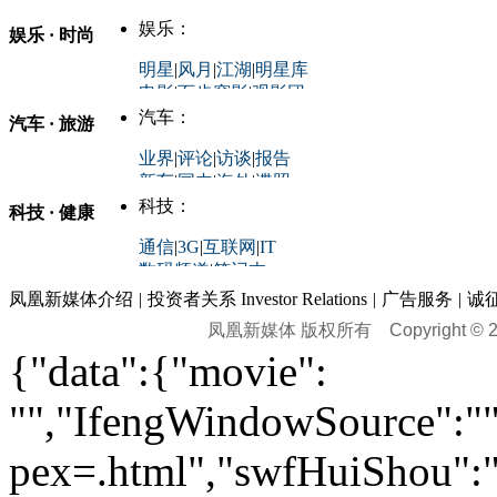
商业新闻
|
民生消费
时事开讲
娱乐：
娱乐 · 时尚
评论：
军事：
明星
|
风月
|
江湖
|
明星库
商业评论
|
宏观分析
电影
|
百步穿影
|
观影团
防务观察
|
防务写真
金融观察
|
财知道
星座
|
塔罗
|
演出
汽车：
汽车 · 旅游
中国军情
|
环球军情
外媒视角
凤凰网·非常道
|
星光邦
业界
|
评论
|
访谈
|
报告
体育：
股票：
时尚：
新车
|
国内
|
海外
|
谍照
购车
|
导购
|
试驾
|
图解
科技：
NBA
|
CBA
|
大局观
科技 · 健康
炒股大赛
|
图解资金流向
时装
|
美容
|
美体
|
论坛
文化
|
人文
|
酷车
|
游记
中超
|
国际足球
|
图片
投资观察
|
龙虎榜点评
化妆品库
|
试用中心
通信
|
3G
|
互联网
|
IT
用车
|
专栏
|
二手车
黑马追踪
|
明星分析师
情感
|
奢侈品
|
图片
数码频道
|
笔记本
历史：
赛事
|
城市站
|
经销商
时尚品牌库
科技专题
|
探索
论坛
|
报价库
|
图片库
凤凰新媒体介绍
|
投资者关系 Investor Relations
|
广告服务
|
诚
理财：
轶闻秘档
|
历史映像室
凤凰新媒体 版权所有
Copyright © 20
健康：
历史专题
|
民间说史
城市：
基金
|
理财
|
银行
|
保险
{"data":{"movie":
外汇
|
期货
|
黄金
养生
|
食疗
|
心理
|
疾病
文化：
对话
|
专栏
|
城市之星
收藏
|
职场
热点
|
论坛
|
找大夫
陕西
|
河南
|
广州
|
重庆
"","IfengWindowSource":"",
文化时评
|
文坛往事
图库
|
百科
|
疾病查询
青岛
|
福州
|
厦门
|
宁波
房产：
人文轶闻
|
文化热点
专题
|
卡路里计算器
辽宁
|
山东
|
天津
pex=.html","swfHuiShou":""
视频
|
健康无小事
资讯
|
政策
|
市场
|
专题
教育：
旅游：
高清大图
|
豪宅
|
家居