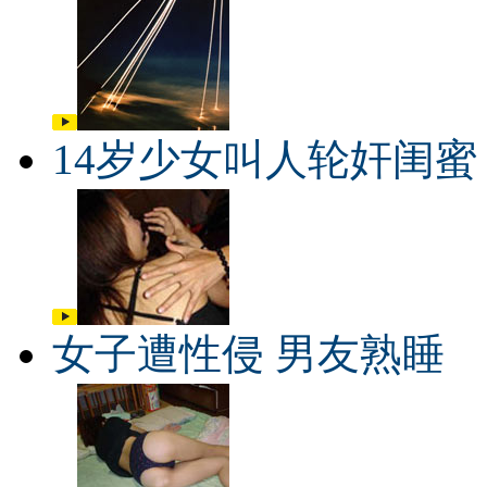
14岁少女叫人轮奸闺蜜
女子遭性侵 男友熟睡