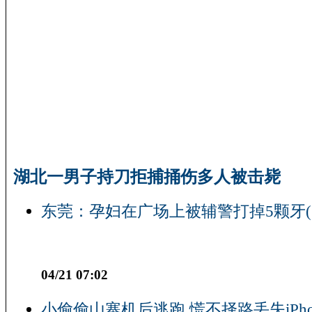
湖北一男子持刀拒捕捅伤多人被击毙
东莞：孕妇在广场上被辅警打掉5颗牙(
04/21 07:02
小偷偷山寨机后逃跑 慌不择路丢失iPho