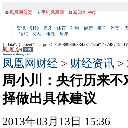
凤凰网首页
手机凤凰网
新闻客户端
资讯
财经
娱乐
体育
时尚
健康
亲子
汽车
论坛
公益
佛教
星座
{"data": {"client":"ca-pub-5912088984683438","slot":"7748715505"},
凤凰网财经
>
财经资讯
>
周小川：央行历来不
择做出具体建议
2013年03月13日 15:36