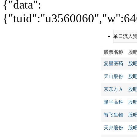
{"data":
{"tuid":"u3560060","w":640
单日流入
股票名称
股
复星医药
股
天山股份
股
京东方Ａ
股
隆平高科
股
智飞生物
股
天邦股份
股