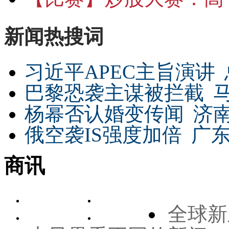
新闻热搜词
习近平APEC主旨演讲
巴黎恐袭主谋被拦截
杨幂否认婚变传闻
济
俄空袭IS强度加倍
广东
商讯
全球新