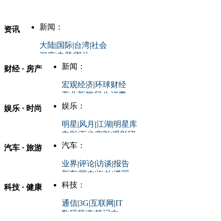
新闻：
资讯
大陆
|
国际
|
台湾
|
社会
深度
|
专题
|
图片
中国政要资料库
新闻：
财经 · 房产
评论：
宏观经济
|
环球财经
商业新闻
|
民生消费
时事开讲
娱乐：
娱乐 · 时尚
评论：
军事：
明星
|
风月
|
江湖
|
明星库
商业评论
|
宏观分析
电影
|
百步穿影
|
观影团
防务观察
|
防务写真
金融观察
|
财知道
星座
|
塔罗
|
演出
汽车：
汽车 · 旅游
中国军情
|
环球军情
外媒视角
凤凰网·非常道
|
星光邦
业界
|
评论
|
访谈
|
报告
体育：
股票：
时尚：
新车
|
国内
|
海外
|
谍照
购车
|
导购
|
试驾
|
图解
科技：
NBA
|
CBA
|
大局观
科技 · 健康
炒股大赛
|
图解资金流向
时装
|
美容
|
美体
|
论坛
文化
|
人文
|
酷车
|
游记
中超
|
国际足球
|
图片
投资观察
|
龙虎榜点评
化妆品库
|
试用中心
通信
|
3G
|
互联网
|
IT
用车
|
专栏
|
二手车
黑马追踪
|
明星分析师
情感
|
奢侈品
|
图片
数码频道
|
笔记本
历史：
赛事
|
城市站
|
经销商