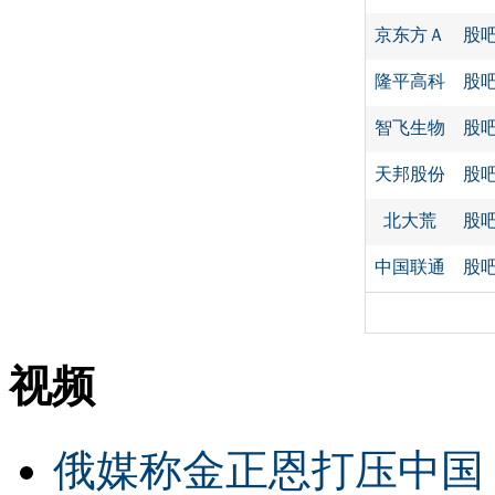
京东方Ａ
股
隆平高科
股
智飞生物
股
天邦股份
股
北大荒
股
中国联通
股
视频
俄媒称金正恩打压中国