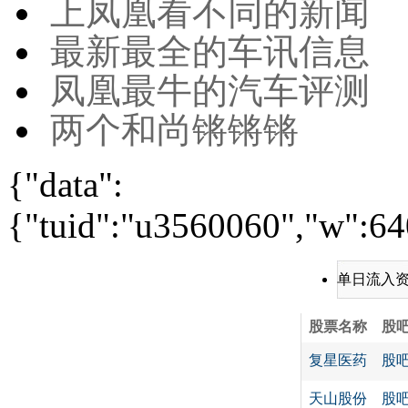
上凤凰看不同的新闻
最新最全的车讯信息
凤凰最牛的汽车评测
两个和尚锵锵锵
{"data":
{"tuid":"u3560060","w":640
单日流入
股票名称
股
复星医药
股
天山股份
股