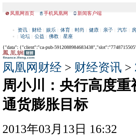
凤凰网首页
手机凤凰网
新闻客户端
资讯
财经
娱乐
体育
时尚
健康
亲子
汽车
论坛
公益
佛教
星座
{"data": {"client":"ca-pub-5912088984683438","slot":"7748715505"},
凤凰网财经
>
财经资讯
>
周小川：央行高度重
通货膨胀目标
2013年03月13日 16:32