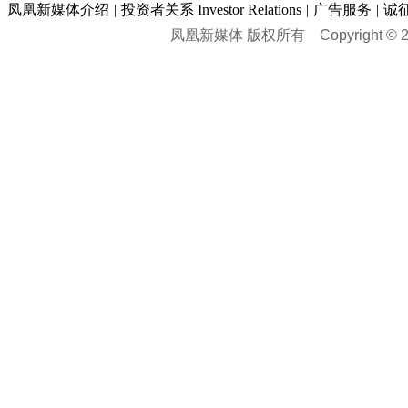
时尚品牌库
科技专题
|
探索
论坛
|
报价库
|
图片库
凤凰新媒体介绍
|
投资者关系 Investor Relations
|
广告服务
|
诚
理财：
轶闻秘档
|
历史映像室
凤凰新媒体 版权所有
Copyright © 20
健康：
历史专题
|
民间说史
城市：
基金
|
理财
|
银行
|
保险
外汇
|
期货
|
黄金
养生
|
食疗
|
心理
|
疾病
文化：
对话
|
专栏
|
城市之星
收藏
|
职场
热点
|
论坛
|
找大夫
陕西
|
河南
|
广州
|
重庆
文化时评
|
文坛往事
图库
|
百科
|
疾病查询
青岛
|
福州
|
厦门
|
宁波
房产：
人文轶闻
|
文化热点
专题
|
卡路里计算器
辽宁
|
山东
|
天津
视频
|
健康无小事
资讯
|
政策
|
市场
|
专题
教育：
旅游：
高清大图
|
豪宅
|
家居
建筑
|
风水
|
访谈
|
置业
高考
|
公务员
|
考研
百家迹忆
|
全球GO
|
专题
房企
|
曝光
|
新盘
|
公寓
育人者
|
教育投诉
游中感动
|
红酒美食
别墅
|
商业
|
旅游
|
海外
出境游
|
国内游
|
周边游
养老
|
热帖
|
宅男宅女
列国志
|
九州记
|
浮生闲
景点大全
|
高清大图