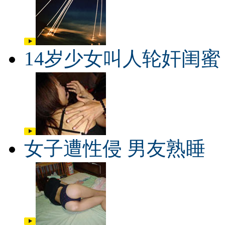
14岁少女叫人轮奸闺蜜
女子遭性侵 男友熟睡