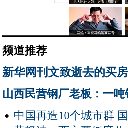
男人吃什么强壮必看（组图）
耳鸣：重视耳鸣远离耳聋
频道推荐
新华网刊文致逝去的买房
山西民营钢厂老板：一吨钢
中国再造10个城市群 