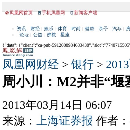
凤凰网首页
手机凤凰网
新闻客户端
资讯
财经
娱乐
体育
时尚
健康
亲子
汽车
论坛
公益
佛教
星座
{"data": {"client":"ca-pub-5912088984683438","slot":"7748715505"},
凤凰网财经
>
银行
>
20
周小川：M2并非“堰
2013年03月14日 06:07
来源：
上海证券报
作者：