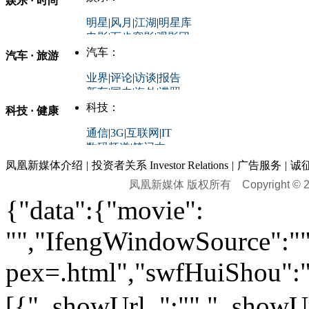
娱乐 · 时尚
评论：
军事：
明星
|
风月
|
江湖
|
明星库
商业评论
|
宏观分析
电影
|
百步穿影
|
观影团
防务观察
|
防务写真
金融观察
|
财知道
星座
|
塔罗
|
演出
汽车：
汽车 · 旅游
中国军情
|
环球军情
外媒视角
凤凰网·非常道
|
星光邦
业界
|
评论
|
访谈
|
报告
体育：
股票：
时尚：
新车
|
国内
|
海外
|
谍照
购车
|
导购
|
试驾
|
图解
科技：
NBA
|
CBA
|
大局观
科技 · 健康
炒股大赛
|
图解资金流向
时装
|
美容
|
美体
|
论坛
文化
|
人文
|
酷车
|
游记
中超
|
国际足球
|
图片
投资观察
|
龙虎榜点评
化妆品库
|
试用中心
通信
|
3G
|
互联网
|
IT
用车
|
专栏
|
二手车
黑马追踪
|
明星分析师
情感
|
奢侈品
|
图片
数码频道
|
笔记本
历史：
赛事
|
城市站
|
经销商
时尚品牌库
科技专题
|
探索
论坛
|
报价库
|
图片库
凤凰新媒体介绍
|
投资者关系 Investor Relations
|
广告服务
|
诚
理财：
轶闻秘档
|
历史映像室
凤凰新媒体 版权所有
Copyright © 20
健康：
历史专题
|
民间说史
城市：
基金
|
理财
|
银行
|
保险
{"data":{"movie":
外汇
|
期货
|
黄金
养生
|
食疗
|
心理
|
疾病
文化：
对话
|
专栏
|
城市之星
收藏
|
职场
热点
|
论坛
|
找大夫
陕西
|
河南
|
广州
|
重庆
"","IfengWindowSource":"",
文化时评
|
文坛往事
图库
|
百科
|
疾病查询
青岛
|
福州
|
厦门
|
宁波
房产：
人文轶闻
|
文化热点
专题
|
卡路里计算器
辽宁
|
山东
|
天津
pex=.html","swfHuiShou":""
视频
|
健康无小事
资讯
|
政策
|
市场
|
专题
教育：
旅游：
高清大图
|
豪宅
|
家居
[{"_showUrl_":"","_showUrl
建筑
|
风水
|
访谈
|
置业
高考
|
公务员
|
考研