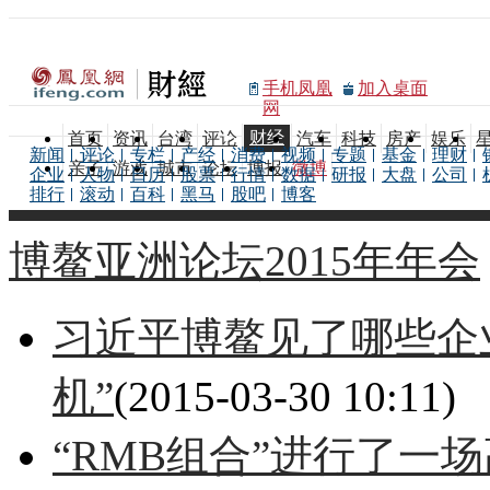
手机凤凰
加入桌面
网
财经
首页
资讯
台湾
评论
汽车
科技
房产
娱乐
新闻
评论
专栏
产经
消费
视频
专题
基金
理财
亲子
游戏
城市
论坛
博报
微博
企业
人物
日历
股票
行情
数据
研报
大盘
公司
排行
滚动
百科
黑马
股吧
博客
博鳌亚洲论坛2015年年会
习近平博鳌见了哪些企
机”
(2015-03-30 10:11)
“RMB组合”进行了一