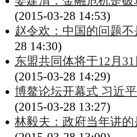
姜建清：金融危机是破
(2015-03-28 14:53)
赵令欢：中国的问题不
28 14:30)
东盟共同体将于12月3
(2015-03-28 14:29)
博鳌论坛开幕式 习近
(2015-03-28 13:27)
林毅夫：政府当年讲的是
(2015-03-28 13:00)