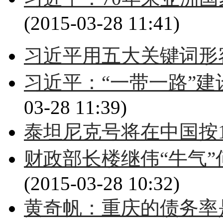
(2015-03-28 11:41)
习近平用五大关键词形
习近平：“一带一路”
03-28 11:39)
泰坦尼克号将在中国按1
财政部长楼继伟“牛气
(2015-03-28 10:32)
黄奇帆：重庆的债务率是