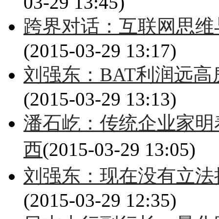
03-29 13:45)
跨界对话：互联网思维
(2015-03-29 13:17)
刘强东：BAT利润远高
(2015-03-29 13:13)
潘石屹：传统企业家明
西
(2015-03-29 13:05)
刘强东：现在没有立法
(2015-03-29 12:35)