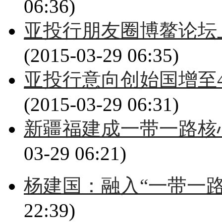
06:36)
亚投行朋友圈博鳌论坛上
(2015-03-29 06:35)
亚投行意向创始国增至4
(2015-03-29 06:31)
新疆福建成一带一路核
03-29 06:21)
杨建国：融入“一带一
22:39)