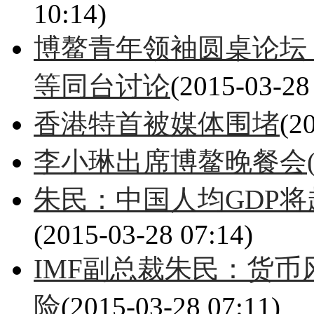
10:14)
博鳌青年领袖圆桌论坛
等同台讨论
(2015-03-28
香港特首被媒体围堵
(2
李小琳出席博鳌晚餐会(
朱民：中国人均GDP将
(2015-03-28 07:14)
IMF副总裁朱民：货
险
(2015-03-28 07:11)