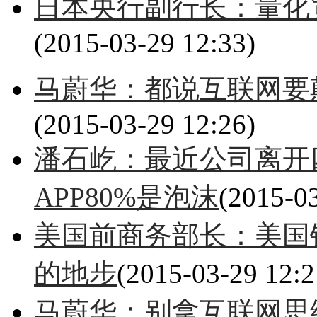
日本央行副行长：量化
(2015-03-29 12:33)
马蔚华：都说互联网要
(2015-03-29 12:26)
潘石屹：最近公司离开四
APP80%是泡沫
(2015-0
美国前商务部长：美国
的地步
(2015-03-29 12:2
马蔚华：别拿互联网思