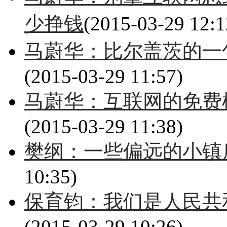
少挣钱
(2015-03-29 12:1
马蔚华：比尔盖茨的一
(2015-03-29 11:57)
马蔚华：互联网的免费
(2015-03-29 11:38)
樊纲：一些偏远的小镇
10:35)
保育钧：我们是人民共
(2015-03-29 10:26)