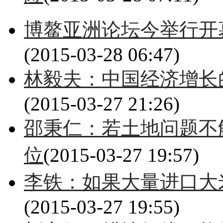
博鳌亚洲论坛今举行开
(2015-03-28 06:47)
林毅夫：中国经济增长
(2015-03-27 21:26)
邵秉仁：若土地问题不
位
(2015-03-27 19:57)
李铁：如果大量进口大
(2015-03-27 19:55)