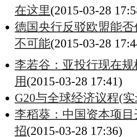
在这里
(2015-03-28 17:5
德国央行反驳欧盟能否
不可能
(2015-03-28 17:4
李若谷：亚投行现在规
用
(2015-03-28 17:41)
G20与全球经济议程(实
李稻葵：中国资本项目
招
(2015-03-28 17:36)