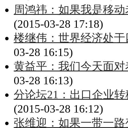
周鸿祎：如果我是移动
(2015-03-28 17:18)
楼继伟：世界经济处于四
03-28 16:15)
黄益平：我们今天面对
03-28 16:13)
分论坛21：出口企业
(2015-03-28 16:12)
张维迎：如果一带一路