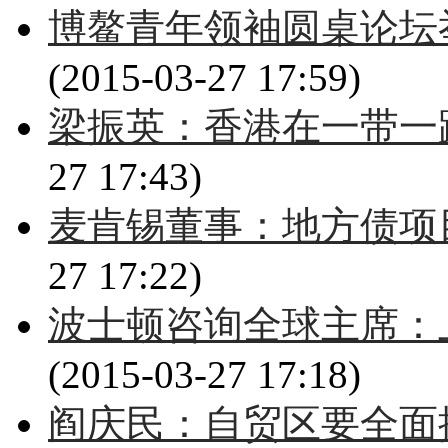
博鳌青年领袖圆桌论坛
(2015-03-27 17:59)
梁振英：香港在一带一
27 17:43)
麦肯锡董事：地方债项
27 17:22)
波士顿咨询全球主席：
(2015-03-27 17:18)
阎庆民：自贸区要全面