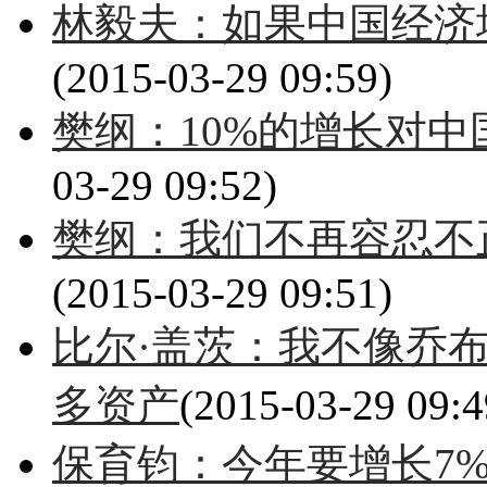
林毅夫：如果中国经济
(2015-03-29 09:59)
樊纲：10%的增长对中
03-29 09:52)
樊纲：我们不再容忍不
(2015-03-29 09:51)
比尔·盖茨：我不像乔
多资产
(2015-03-29 09:4
保育钧：今年要增长7%