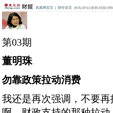
凤凰网首页
|
财经首页
[
资讯
] [
评论
] [
股票
] [
优股
] [
理
第
03
期
董明珠
勿靠政策拉动消费
我还是再次强调，不要再
啊，财政支持的那种拉动