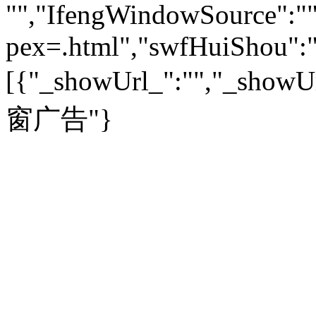
热点
|
论坛
|
找大夫
陕西
|
河南
|
广州
|
重庆
"","IfengWindowSource":"",
文化时评
|
文坛往事
图库
|
百科
|
疾病查询
青岛
|
福州
|
厦门
|
宁波
房产：
人文轶闻
|
文化热点
专题
|
卡路里计算器
辽宁
|
山东
|
天津
pex=.html","swfHuiShou":""
视频
|
健康无小事
资讯
|
政策
|
市场
|
专题
教育：
旅游：
高清大图
|
豪宅
|
家居
[{"_showUrl_":"","_showUrl
建筑
|
风水
|
访谈
|
置业
高考
|
公务员
|
考研
百家迹忆
|
全球GO
|
专题
房企
|
曝光
|
新盘
|
公寓
育人者
|
教育投诉
游中感动
|
红酒美食
别墅
|
商业
|
旅游
|
海外
窗广告"}
出境游
|
国内游
|
周边游
养老
|
热帖
|
宅男宅女
列国志
|
九州记
|
浮生闲
景点大全
|
高清大图