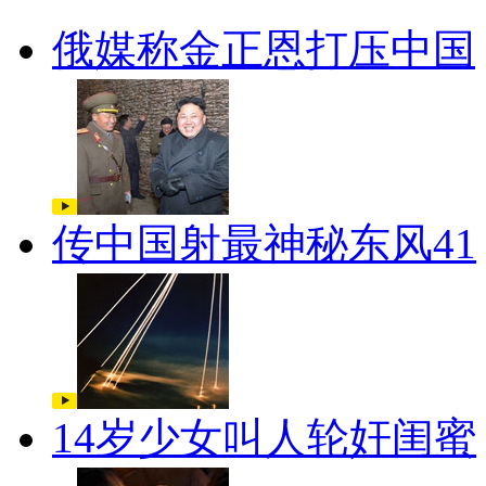
俄媒称金正恩打压中国
传中国射最神秘东风41
14岁少女叫人轮奸闺蜜