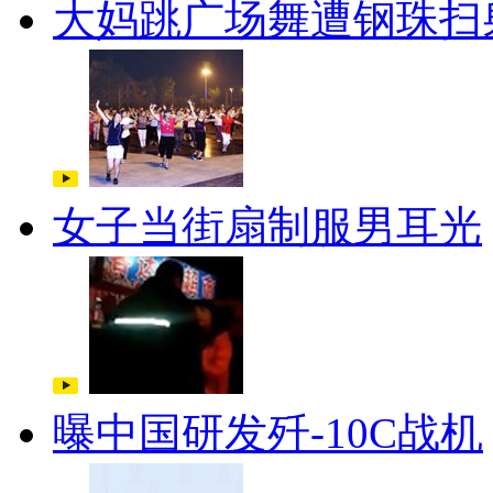
大妈跳广场舞遭钢珠扫
女子当街扇制服男耳光
曝中国研发歼-10C战机