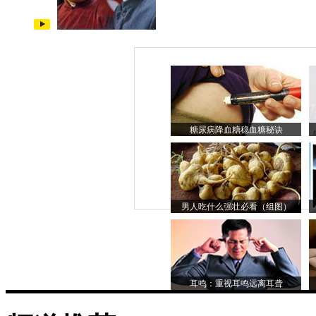
糖尿病降血糖稳血糖秘诀
男人吃什么强壮必看（组图）
耳鸣：重视耳鸣远离耳聋