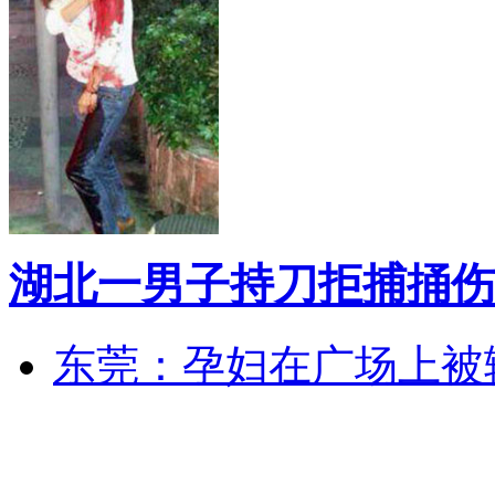
湖北一男子持刀拒捕捅伤
东莞：孕妇在广场上被辅