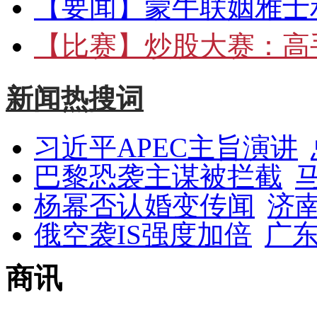
【要闻】
蒙牛联姻雅士
【比赛】
炒股大赛：高手
新闻热搜词
习近平APEC主旨演讲
巴黎恐袭主谋被拦截
杨幂否认婚变传闻
济
俄空袭IS强度加倍
广东
商讯