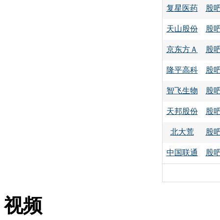
复星医药
股
天山股份
股
京东方Ａ
股
隆平高科
股
智飞生物
股
天邦股份
股
北大荒
股
中国联通
股
视频