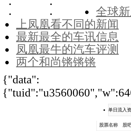
全球新
上凤凰看不同的新闻
最新最全的车讯信息
凤凰最牛的汽车评测
两个和尚锵锵锵
{"data":
{"tuid":"u3560060","w":640
单日流入
股票名称
股