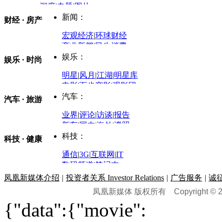
深度
|
专题
|
图片
中国政要资料库
新闻：
财经 · 房产
评论：
宏观经济
|
环球财经
商业新闻
|
民生消费
时事开讲
娱乐：
娱乐 · 时尚
评论：
军事：
明星
|
风月
|
江湖
|
明星库
商业评论
|
宏观分析
电影
|
百步穿影
|
观影团
防务观察
|
防务写真
金融观察
|
财知道
星座
|
塔罗
|
演出
汽车：
汽车 · 旅游
中国军情
|
环球军情
外媒视角
凤凰网·非常道
|
星光邦
业界
|
评论
|
访谈
|
报告
体育：
股票：
时尚：
新车
|
国内
|
海外
|
谍照
购车
|
导购
|
试驾
|
图解
科技：
NBA
|
CBA
|
大局观
科技 · 健康
炒股大赛
|
图解资金流向
时装
|
美容
|
美体
|
论坛
文化
|
人文
|
酷车
|
游记
中超
|
国际足球
|
图片
投资观察
|
龙虎榜点评
化妆品库
|
试用中心
通信
|
3G
|
互联网
|
IT
用车
|
专栏
|
二手车
黑马追踪
|
明星分析师
情感
|
奢侈品
|
图片
数码频道
|
笔记本
历史：
赛事
|
城市站
|
经销商
时尚品牌库
科技专题
|
探索
论坛
|
报价库
|
图片库
凤凰新媒体介绍
|
投资者关系 Investor Relations
|
广告服务
|
诚
理财：
轶闻秘档
|
历史映像室
凤凰新媒体 版权所有
Copyright © 20
健康：
历史专题
|
民间说史
城市：
基金
|
理财
|
银行
|
保险
{"data":{"movie":
外汇
|
期货
|
黄金
养生
|
食疗
|
心理
|
疾病
文化：
对话
|
专栏
|
城市之星
收藏
|
职场