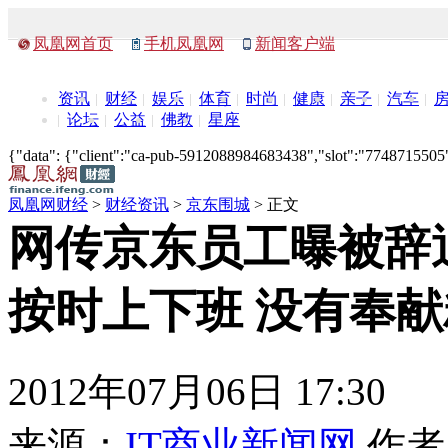
凤凰网首页
手机凤凰网
新闻客户端
资讯
财经
娱乐
体育
时尚
健康
亲子
汽车
论坛
公益
佛教
星座
{"data": {"client":"ca-pub-5912088984683438","slot":"7748715505"},
凤凰网财经
>
财经资讯
>
京东围城
> 正文
网传京东员工曝被辞
按时上下班 没有奉
2012年07月06日 17:30
来源：
IT商业新闻网
作者