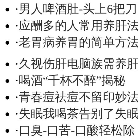
·
男人啤酒肚-头上6把刀
·
应酬多的人常用养肝
·
老胃病养胃的简单方
·
久视伤肝电脑族需养
·
喝酒“千杯不醉”揭秘
·
青春痘祛痘不留印妙
·
失眠我喝茶告别了失
·
口臭-口苦-口酸轻松除