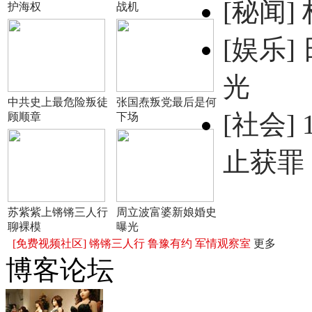
[秘闻]
护海权
战机
[娱乐]
光
中共史上最危险叛徒
张国焘叛党最后是何
[社会]
顾顺章
下场
止获罪
苏紫紫上锵锵三人行
周立波富婆新娘婚史
聊裸模
曝光
[免费视频社区]
锵锵三人行
鲁豫有约
军情观察室
更多
博客论坛