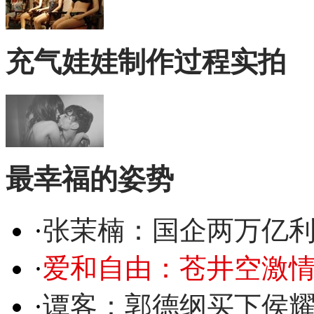
充气娃娃制作过程实拍
最幸福的姿势
·
张茉楠：国企两万亿
·
爱和自由：苍井空激情
·
谭客：郭德纲买下侯