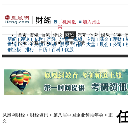
手机凤凰
加入桌面
网
财经
首页
资讯
台湾
评论
汽车
体育
娱乐
军事
新闻
评论
专栏
产经
消费
视频
专题
基金
理财
论坛
公益
时尚
房产
城市
游戏
世博
企业
人物
滚动
股票
行情
大盘
晨会
公司
创业板
排行
日历
百科
优股
凤凰网财经
>
财经资讯
>
第八届中国企业领袖年会
> 正
文