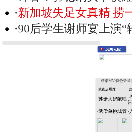
·
新加坡失足女真精 捞
·
90后学生谢师宴上演“
精彩MV
|
特色铃音
|
·
俄夜店爆炸
·
·
·
苏珊大妈献唱
·
武僧单挑城管
·