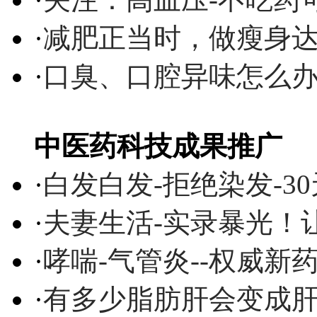
·
减肥正当时，做瘦身达
·
口臭、口腔异味怎么
中医药科技成果推广
·
白发白发-拒绝染发-3
·
夫妻生活-实录暴光！
·
哮喘-气管炎--权威
·
有多少脂肪肝会变成