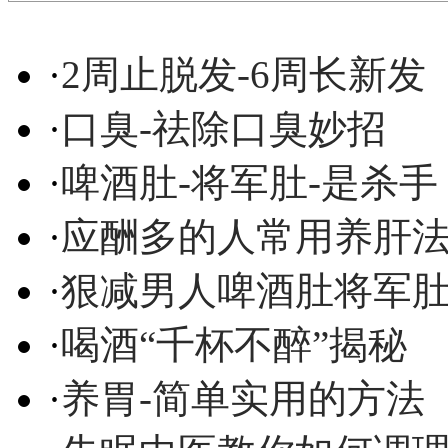
·
2周止脱发-6周长新发
·
口臭-祛除口臭妙招
·
啤酒肚-将军肚-是杀手
·
应酬多的人常用养肝
·
狠减男人啤酒肚将军
·
喝酒“千杯不醉”揭秘
·
养胃-简单实用的方法