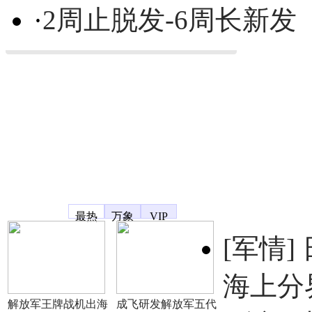
·
2周止脱发-6周长新发
凤凰宽频
最热
万象
VIP
[军情]
海上分
解放军王牌战机出海
成飞研发解放军五代