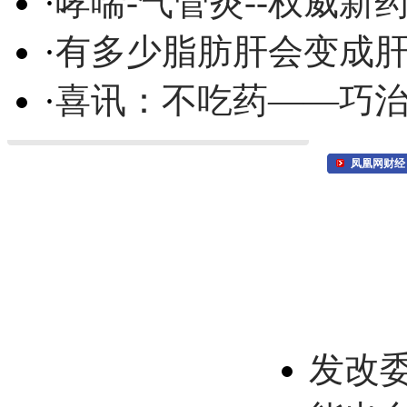
·
哮喘-气管炎--权威
·
有多少脂肪肝会变成
·
喜讯：不吃药——巧
凤凰网财经
发改