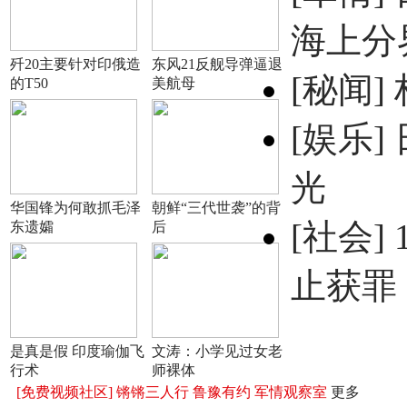
海上分
歼20主要针对印俄造
东风21反舰导弹逼退
[秘闻]
的T50
美航母
[娱乐]
光
华国锋为何敢抓毛泽
朝鲜“三代世袭”的背
[社会]
东遗孀
后
止获罪
是真是假 印度瑜伽飞
文涛：小学见过女老
行术
师裸体
[免费视频社区]
锵锵三人行
鲁豫有约
军情观察室
更多