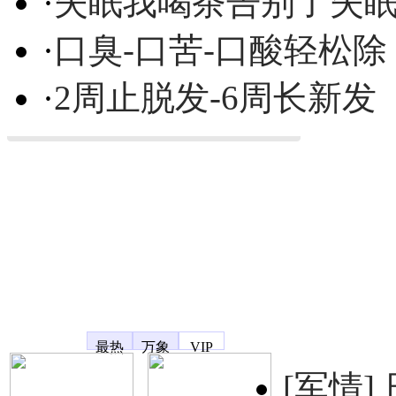
·
失眠我喝茶告别了失
·
口臭-口苦-口酸轻松除
·
2周止脱发-6周长新发
凤凰宽频
最热
万象
VIP
[军情]