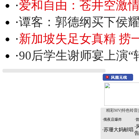
·
爱和自由：苍井空激情
·
谭客：郭德纲买下侯
·
新加坡失足女真精 捞
·
90后学生谢师宴上演“
精彩MV
|
特色铃音
|
·
俄夜店爆炸
·
·
·
苏珊大妈献唱