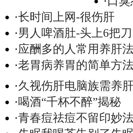
·
口臭
·
长时间上网-很伤肝
·
男人啤酒肚-头上6把刀
·
应酬多的人常用养肝
·
老胃病养胃的简单方
·
久视伤肝电脑族需养
·
喝酒“千杯不醉”揭秘
·
青春痘祛痘不留印妙