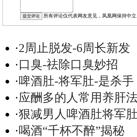
所有评论仅代表网友意见，凤凰网保持中立
·
2周止脱发-6周长新发
·
口臭-祛除口臭妙招
·
啤酒肚-将军肚-是杀手
·
应酬多的人常用养肝
·
狠减男人啤酒肚将军
·
喝酒“千杯不醉”揭秘