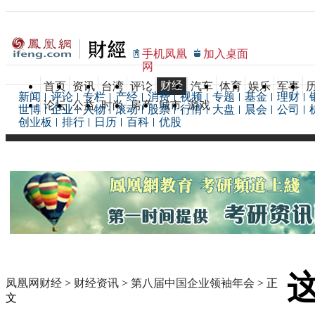
手机凤凰
加入桌面
网
财经
首页
资讯
台湾
评论
汽车
体育
娱乐
军事
新闻
评论
专栏
产经
消费
视频
专题
基金
理财
论坛
公益
时尚
房产
城市
游戏
世博
企业
人物
滚动
股票
行情
大盘
晨会
公司
创业板
排行
日历
百科
优股
凤凰网财经
>
财经资讯
>
第八届中国企业领袖年会
> 正
文