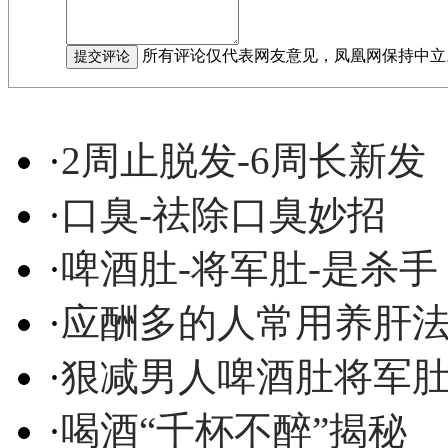
所有评论仅代表网友意见，凤凰网保持中立
·
2周止脱发-6周长新发
·
口臭-祛除口臭妙招
·
啤酒肚-将军肚-是杀手
·
应酬多的人常用养肝
·
狠减男人啤酒肚将军
·
喝酒“千杯不醉”揭秘