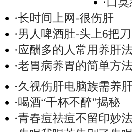
·
口臭
·
长时间上网-很伤肝
·
男人啤酒肚-头上6把刀
·
应酬多的人常用养肝
·
老胃病养胃的简单方
·
久视伤肝电脑族需养
·
喝酒“千杯不醉”揭秘
·
青春痘祛痘不留印妙