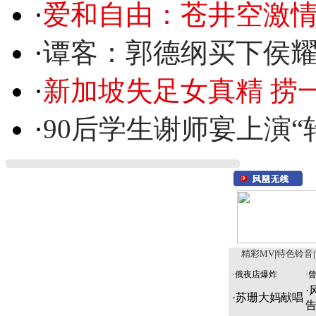
·
爱和自由：苍井空激情
·
谭客：郭德纲买下侯
·
新加坡失足女真精 捞
·
90后学生谢师宴上演“
精彩MV
|
特色铃音
|
·
俄夜店爆炸
·
·
·
苏珊大妈献唱