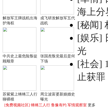
海上分
解放军王牌战机出海
成飞研发解放军五代
[秘闻]
护海权
战机
[娱乐]
光
中共史上最危险叛徒
张国焘叛党最后是何
[社会]
顾顺章
下场
止获罪
苏紫紫上锵锵三人行
周立波富婆新娘婚史
聊裸模
曝光
[免费视频社区]
锵锵三人行
鲁豫有约
军情观察室
更多