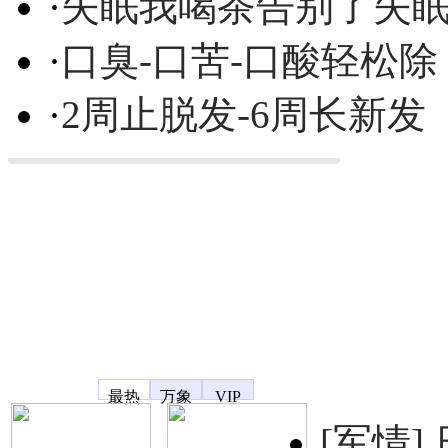
·
失眠我喝茶告别了失
·
口臭-口苦-口酸轻松除
·
2周止脱发-6周长新发
凤凰宽频
最热
万象
VIP
[军情]