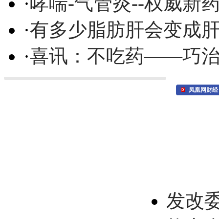
·
哮喘-气管炎--权威
·
有多少脂肪肝会变成
·
喜讯：不吃药——巧
凤凰网财经
发改