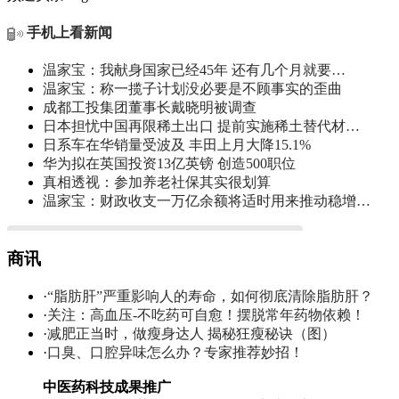
手机上看新闻
温家宝：我献身国家已经45年 还有几个月就要…
温家宝：称一揽子计划没必要是不顾事实的歪曲
成都工投集团董事长戴晓明被调查
日本担忧中国再限稀土出口 提前实施稀土替代材…
日系车在华销量受波及 丰田上月大降15.1%
华为拟在英国投资13亿英镑 创造500职位
真相透视：参加养老社保其实很划算
温家宝：财政收支一万亿余额将适时用来推动稳增…
商讯
·
“脂肪肝”严重影响人的寿命，如何彻底清除脂肪肝？
·
关注：高血压-不吃药可自愈！摆脱常年药物依赖！
·
减肥正当时，做瘦身达人 揭秘狂瘦秘诀（图）
·
口臭、口腔异味怎么办？专家推荐妙招！
中医药科技成果推广