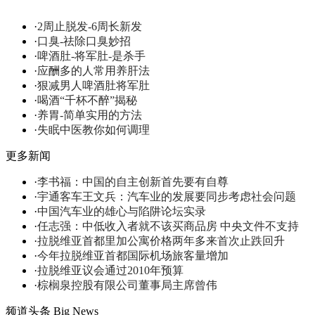
·
2周止脱发-6周长新发
·
口臭-祛除口臭妙招
·
啤酒肚-将军肚-是杀手
·
应酬多的人常用养肝法
·
狠减男人啤酒肚将军肚
·
喝酒“千杯不醉”揭秘
·
养胃-简单实用的方法
·
失眠中医教你如何调理
更多新闻
·
李书福：中国的自主创新首先要有自尊
·
宇通客车王文兵：汽车业的发展要同步考虑社会问题
·
中国汽车业的雄心与陷阱论坛实录
·
任志强：中低收入者就不该买商品房 中央文件不支持
·
拉脱维亚首都里加公寓价格两年多来首次止跌回升
·
今年拉脱维亚首都国际机场旅客量增加
·
拉脱维亚议会通过2010年预算
·
棕榈泉控股有限公司董事局主席曾伟
频道头条
Big News