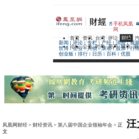
手机凤凰
网
财经
首页
资讯
台湾
评论
新闻
评论
专栏
产经
消费
视
论坛
公益
时尚
房产
城市
游
世博
企业
人物
滚动
股票
行
创业板
排行
日历
百科
优股
汪
凤凰网财经
>
财经资讯
>
第八届中国企业领袖年会
> 正
文