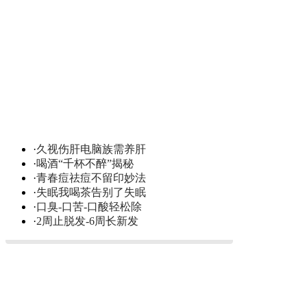
·
久视伤肝电脑族需养肝
·
喝酒“千杯不醉”揭秘
·
青春痘祛痘不留印妙法
·
失眠我喝茶告别了失眠
·
口臭-口苦-口酸轻松除
·
2周止脱发-6周长新发