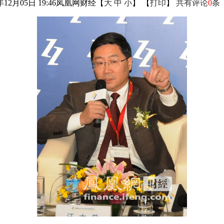
年12月05日 19:46
凤凰网财经
【
大
中
小
】 【
打印
】
共有评论
0
条