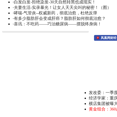
·
白发白发-拒绝染发-30天自然转黑也成现实！
·
夫妻生活-实录暴光！让女人天天尖叫的秘密！（图）
·
哮喘-气管炎--权威新药，彻底治愈，杜绝反弹
·
有多少脂肪肝会变成肝癌？脂肪肝如何彻底治愈？
·
喜讯：不吃药——巧治糖尿病——摆脱终身病！
凤凰网财经
发改委：一季
经济学家：重
横店集团被曝
黄金组合：36