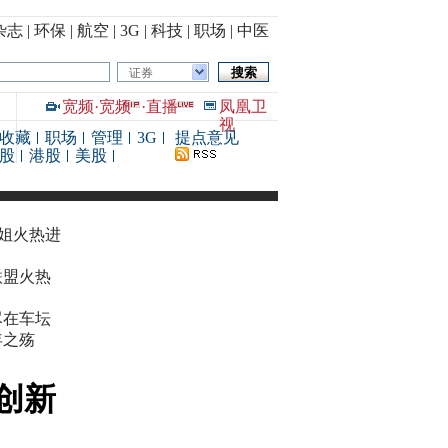
杂志
|
环保
|
航空
|
3G
|
科技
|
职场
|
中医
证券
宽频
·
宽频
·
直播
凤凰卫
视
收藏
职场
管理
3G
提点意见
股
港股
美股
华姐火热进
联盟火热
尽在车坛
年之殇
创新