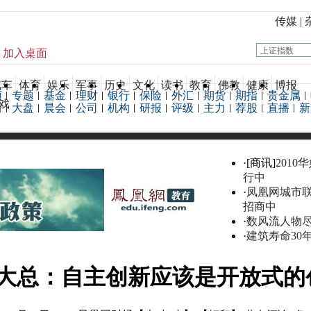
传媒
|
加入桌面
汽车
体育
娱乐
军事
历史
文化
读书
教育
佛教
健康
博报
频
专题
基金
理财
银行
保险
外汇
期货
期指
贵金属
戏
情
大盘
晨会
公司
机构
研报
评级
主力
荐股
直播
新
·[商讯]
2010
行中
·
凤凰网城市
招商中
·
数风流人物
·
建筑寿命30
大总：自主创新应该是开放式的