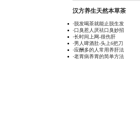
汉方养生天然本草茶
·
脱发喝茶就能止脱生发
·
口臭惹人厌祛口臭妙招
·
长时间上网-很伤肝
·
男人啤酒肚-头上6把刀
·
应酬多的人常用养肝法
·
老胃病养胃的简单方法