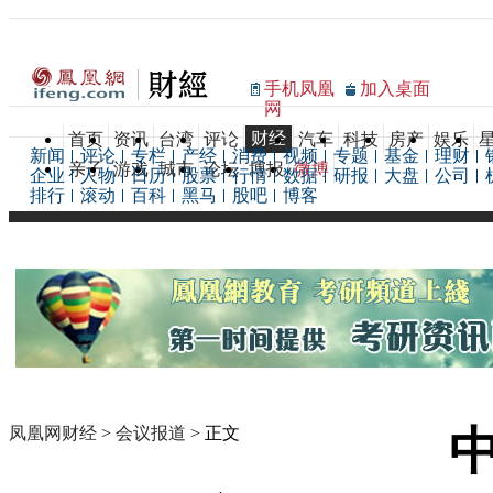
手机凤凰
加入桌面
网
财经
首页
资讯
台湾
评论
汽车
科技
房产
娱乐
新闻
评论
专栏
产经
消费
视频
专题
基金
理财
亲子
游戏
城市
论坛
博报
微博
企业
人物
日历
股票
行情
数据
研报
大盘
公司
排行
滚动
百科
黑马
股吧
博客
凤凰网财经
>
会议报道
> 正文