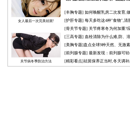
[
丰胸专题
] 如何唤醒乳房二次发育,
[
护肝专题
] 每天多吃这4种"食物",
女人最后一次完美祛斑!
[骨关节专题] 关节疼寒冬为何加重?
[
三高专题
] 血栓清除为什么难,防、
[
美胸专题
]盘点全球9种天然、无激
[
前列腺专题
] 最新发现：前列腺可轻
[
精彩看点
]祛斑保养正当时,冬天调
关节病冬季防治方法