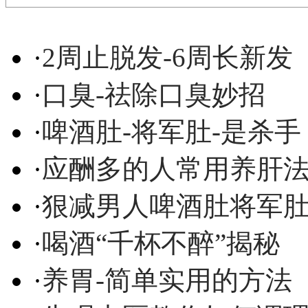
·
2周止脱发-6周长新发
·
口臭-祛除口臭妙招
·
啤酒肚-将军肚-是杀手
·
应酬多的人常用养肝
·
狠减男人啤酒肚将军
·
喝酒“千杯不醉”揭秘
·
养胃-简单实用的方法