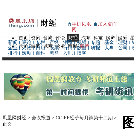
手机凤凰
加入桌面
网
财经
首页
资讯
台湾
评论
汽车
科技
房产
娱乐
新闻
评论
专栏
产经
消费
视频
专题
基金
理财
亲子
游戏
城市
论坛
博报
微博
企业
人物
日历
股票
行情
数据
研报
大盘
公司
排行
滚动
百科
黑马
股吧
博客
凤凰网财经
>
会议报道
>
CCIEE经济每月谈第十二期
>
正文