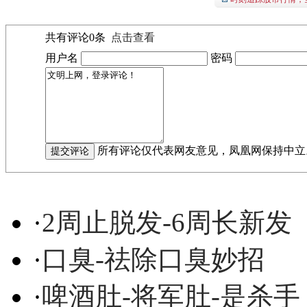
共有评论
0
条
点击查看
用户名
密码
所有评论仅代表网友意见，凤凰网保持中立
·
2周止脱发-6周长新发
·
口臭-祛除口臭妙招
·
啤酒肚-将军肚-是杀手