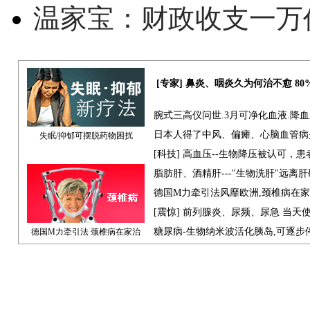
温家宝：财政收支一万
[专家] 鼻炎、咽炎久为何治不愈 8
腕式三高仪问世.3月可净化血液.降
日本人得了中风、偏瘫、心脑血管病
失眠/抑郁可摆脱药物困扰
[科技] 高血压--生物降压被认可，
脂肪肝、酒精肝---"生物洗肝"远离
德国M力牵引法风靡欧洲,颈椎病在
[震惊] 前列腺炎、尿频、尿急 当天
糖尿病-生物纳米波活化胰岛,可逐步
德国M力牵引法 颈椎病在家治